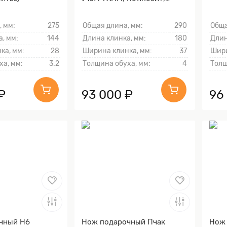
Литьё, Золочение клинка
гарды и тыльника)
, мм:
275
Общая длина, мм:
290
Обща
, мм:
144
Длина клинка, мм:
180
Длин
ка, мм:
28
Ширина клинка, мм:
37
Шири
ха, мм:
3.2
Толщина обуха, мм:
4
Толщ
₽
93 000 ₽
96
чный Н6
Нож подарочный Пчак
Нож 