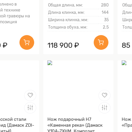
тыльника)
олнено в
Общая длина, мм:
280
Обща
й технике
Длина клинка, мм:
144
Длин
кой гравюры на
Ширина клинка, мм:
35
Шири
мпозиция
Толщина обуха, мм:
2.5
Толщ
 ₽
118 900 ₽
85
сской стали
Нож подарочный Н7
Нож 
ид (Дамаск ZDI-
«Каменная река» (Дамаск
«Пр
Литьё)
У10А-7ХНМ, Композит,