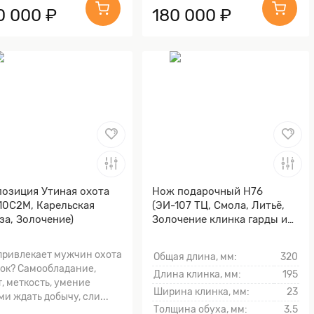
0 000 ₽
180 000 ₽
озиция Утиная охота
Нож подарочный Н76
10С2М, Карельская
(ЭИ-107 ТЦ, Смола, Литьё,
за, Золочение)
Золочение клинка гарды и
тыльника)
привлекает мужчин охота
Общая длина, мм:
320
ток? Самообладание,
Длина клинка, мм:
195
т, меткость, умение
Ширина клинка, мм:
23
ми ждать добычу, сли...
Толщина обуха, мм:
3.5