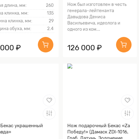
Нож был изготовлен в честь
я длина, мм:
260
генерала-лейтенанта
а клинка, мм:
135
Давыдова Дениса
на клинка, мм:
29
Васильевича, идеолога и
ина обуха, мм:
2.4
одного из ком...
 000 ₽
126 000 ₽
Бекас украшенный
Нож подарочный Бекас «Za
авда»
Победу!» (Дамаск ZDI-1016,
Граб, Латунь, Золочение