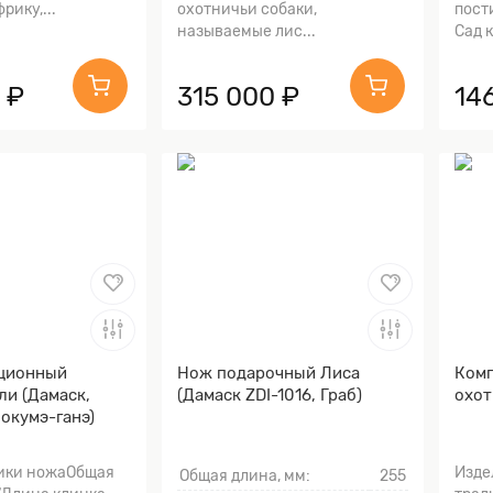
рику,...
охотничьи собаки,
пост
называемые лис...
Сад к
 ₽
315 000 ₽
14
ционный
Нож подарочный Лиса
Комп
ли (Дамаск,
(Дамаск ZDI-1016, Граб)
охот
окумэ-ганэ)
ики ножаОбщая
Изде
Общая длина, мм:
255