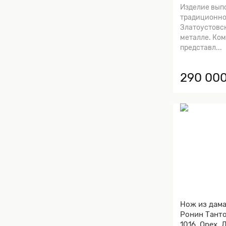
Изделие вып
традиционно
Златоустовс
металле. Ко
представл...
290 000
Нож из дама
Ронин Танто
1016, Орех, 