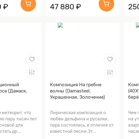
 ₽
47 880 ₽
25
ционный
Композиция На гребне
Комп
са (Дамаск,
волны (Damasteel,
(40Х
Украшенная, Золочение)
берё
 метеорит, что
Лирическая композиция о
Чем 
ю пару тысяч лет
любви дельфина и русалки,
на у
основой для
пара состоялась, в отличие от
азар
стать др...
известной песни.Эт...
часа