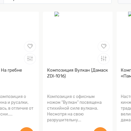
 На гребне
Композиция Вулкан (Дамаск
Комп
ZDI-1016)
«Пам
композиция о
Композиция с офисным
Наст
на и русалки,
ножом "Вулкан" посвящена
кинж
ась, в отличие от
стихийной силе вулкана.
трад
сни....
Несмотря на свою
вели
разрушительну...
дамас