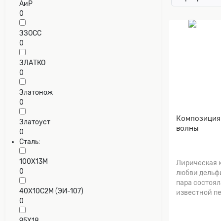
АиР
0
ЗЗОСС
0
ЗЛАТКО
0
Златонож
0
Композиция
Златоуст
волны
0
Сталь:
100Х13М
Лирическая 
0
любви дельфи
пара состоял
40Х10С2М (ЭИ-107)
известной пе
0
95Х18