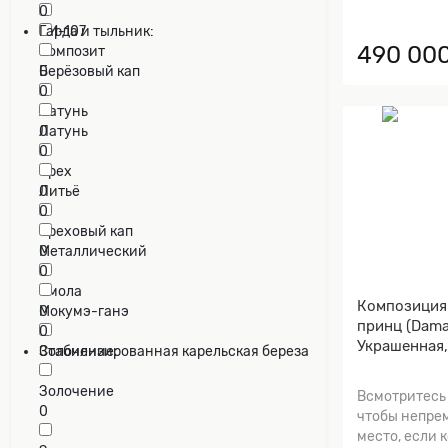
0
ЭИ-107
Гарда и тыльник:
490 000
0
Композит
0
Берёзовый кап
0
Латунь
0
Латунь
0
Орех
0
Литьё
0
Ореховый кап
0
Металлический
0
Смола
Композиция
0
Мокумэ-ганэ
принц (Dama
0
Украшенная,
Стабилизированная карельская береза
Золочение:
0
Золочение
Всмотритесь
0
чтобы непрем
место, если 