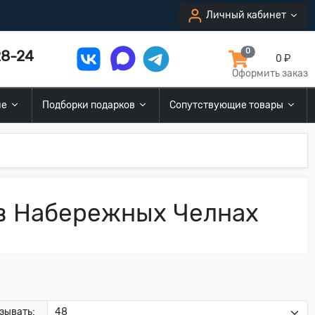
Личный кабинет
8-24
0
0 ₽
Оформить заказ
ие
Подборки подарков
Сопутствующие товары
 в Набережных Челнах
зывать: