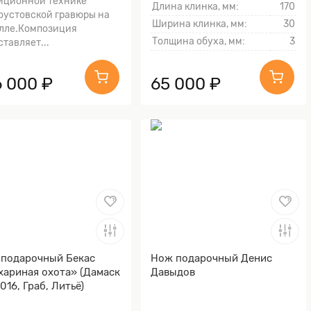
иционной технике
Длина клинка, мм:
170
оустовской гравюры на
Ширина клинка, мм:
30
лле.Композиция
Толщина обуха, мм:
3
ставляет...
6 000 ₽
65 000 ₽
подарочный Бекас
Нож подарочный Денис
хариная охота» (Дамаск
Давыдов
1016, Граб, Литьё)