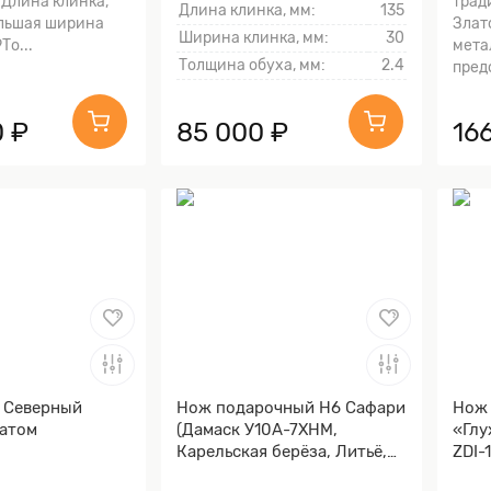
7Длина клинка,
трад
Длина клинка, мм:
135
льшая ширина
Злат
Ширина клинка, мм:
30
То...
мета
Толщина обуха, мм:
2.4
пред
 ₽
85 000 ₽
16
 Северный
Нож подарочный Н6 Сафари
Нож 
гатом
(Дамаск У10А-7ХНМ,
«Глу
Карельская берёза, Литьё,
ZDI-
Золочение клинка гарды и