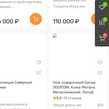
Ширина клинка, мм:
30
ижения устройства мира.
0
Толщина обуха, мм:
2
амней ...
6 000 ₽
110 000 ₽
0
0
озиция Северный
Нож подарочный Батыр
ник
(100Х13М, Кожа-Металл,
Металлический, Литьё)
5.0
• 14 отзывов
лие выполнено в
Общая длина, мм:
300