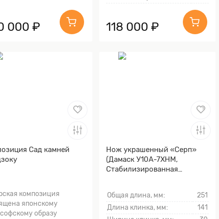
0 000 ₽
118 000 ₽
озиция Сад камней
Нож украшенный «Серп»
зоку
(Дамаск У10А-7ХНМ,
Стабилизированная
карельская береза, Литьё,
Золочение клинка гарды и
рская композиция
Общая длина, мм:
251
тыльника)
ящена японскому
Длина клинка, мм:
141
софскому образу