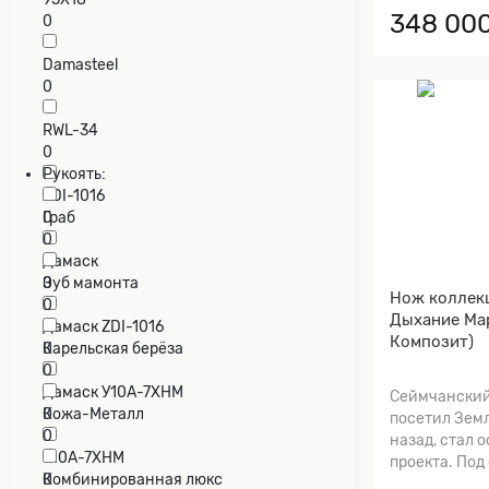
348 000
0
Damasteel
0
RWL-34
0
Рукоять:
ZDI-1016
0
Граб
0
Дамаск
0
Зуб мамонта
Нож коллек
0
Дыхание Мар
Дамаск ZDI-1016
Композит)
0
Карельская берёза
0
Дамаск У10А-7ХНМ
Сеймчанский
0
Кожа-Металл
посетил Земл
0
назад, стал 
У10А-7ХНМ
проекта. Под 
0
Комбинированная люкс