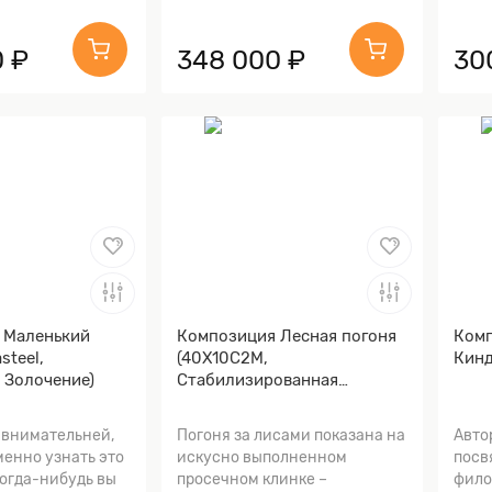
 ₽
348 000 ₽
30
 Маленький
Композиция Лесная погоня
Комп
steel,
(40Х10С2М,
Кинд
 Золочение)
Стабилизированная
древесина, Золочение)
 внимательней,
Погоня за лисами показана на
Авто
енно узнать это
искусно выполненном
посв
когда-нибудь вы
просечном клинке –
фило