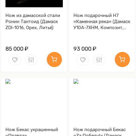
Нож из дамасской стали
Нож подарочный Н7
Ронин Тантоид (Дамаск
«Каменная река» (Дамаск
ZDI-1016, Орех, Литьё)
У10А-7ХНМ, Композит,
Литьё, Золочение клинка
гарды и тыльника)
85 000 ₽
93 000 ₽
Нож Бекас украшенный
Нож подарочный Бекас
«Правда»
«Za Победу!» (Дамаск