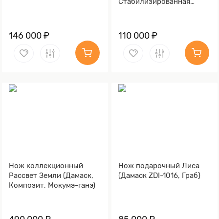
Стабилизированная
карельская береза,
Литьё, Золочение клинка
гарды и тыльника)
146 000 ₽
110 000 ₽
Нож коллекционный
Нож подарочный Лиса
Рассвет Земли (Дамаск,
(Дамаск ZDI-1016, Граб)
Композит, Мокумэ-ганэ)