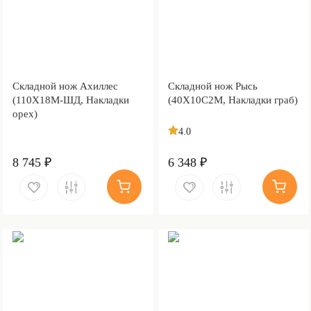
Складной нож Ахиллес
Складной нож Рысь
(110Х18М-ШД, Накладки
(40Х10С2М, Накладки граб)
орех)
4.0
8 745 ₽
6 348 ₽