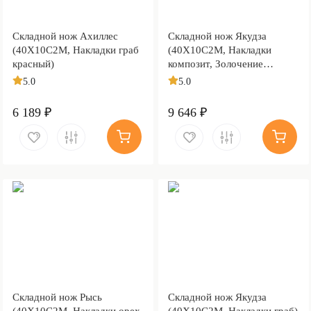
Складной нож Ахиллес
Складной нож Якудза
(40Х10С2М, Накладки граб
(40Х10С2М, Накладки
красный)
композит, Золочение
рисунка на клинке)
5.0
5.0
6 189 ₽
9 646 ₽
Складной нож Рысь
Складной нож Якудза
(40Х10С2М, Накладки орех,
(40Х10С2М, Накладки граб)