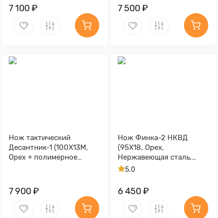
7 100 ₽
7 500 ₽
Нож тактический
Нож Финка-2 НКВД
Десантник-1 (100Х13М,
(95Х18, Орех,
Орех + полимерное
Нержавеющая сталь,
покрытие,
Алюминий)
5.0
Металлический)
7 900 ₽
6 450 ₽