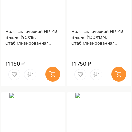
Нож тактический НР-43
Нож тактический НР-43
Вишня (95Х18,
Вишня (100Х13М,
Стабилизированная
Стабилизированная
карельская береза
карельская береза
красная, Латунь,
лазурная, Латунь,
Обработка клинка
Обработка клинка
11 150 ₽
11 750 ₽
Stonewash)
Stonewash)