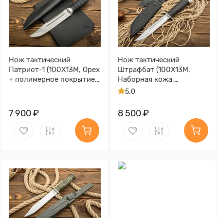
Нож тактический
Нож тактический
Патриот-1 (100Х13М, Орех
Штрафбат (100Х13М,
+ полимерное покрытие,
Наборная кожа,
Металлический)
Нержавеющая сталь,
5.0
Алюминий)
7 900 ₽
8 500 ₽