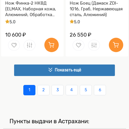
Нож Финка-2 НКВД
Нож Боец (Дамаск ZDI-
(ELMAX, Наборная кожа,
1016, Граб, Нержавеющая
Алюминий, Обработка
сталь, Алюминий)
клинка Stonewash)
5.0
5.0
10 600 ₽
26 550 ₽
Показать ещё
1
2
3
4
5
6
Пункты выдачи в Астрахани: