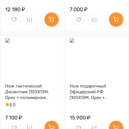
12 180 ₽
7 000 ₽
Нож тактический
Нож подарочный
Десантник (100Х13М,
Офицерский РФ
Орех + полимерное
(100Х13М, Орех +
покрытие,
полимерное покрытие,
5.0
Металлический)
Металлический,
Золочение клинка гарды
7 100 ₽
15 900 ₽
и тыльника)