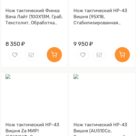
Нож тактический Финка
Нож тактический НР-43
Вача Лайт (100Х13М, Граб,
Вишня (95Х18,
Текстолит, Обработка
Стабилизированная
клинка Stonewash)
карельская береза,
Алюминий)
8 350 ₽
9 950 ₽
Нож тактический НР-43
Нож тактический НР-43
Вишня Zа МИР!
Вишня (AUS10Co,