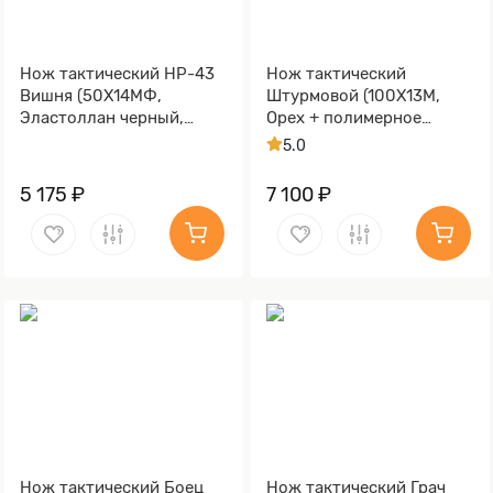
Нож тактический НР-43
Нож тактический
Вишня (50Х14МФ,
Штурмовой (100Х13М,
Эластоллан черный,
Орех + полимерное
Металлический)
покрытие,
5.0
Металлический)
5 175 ₽
7 100 ₽
Нож тактический Боец
Нож тактический Грач