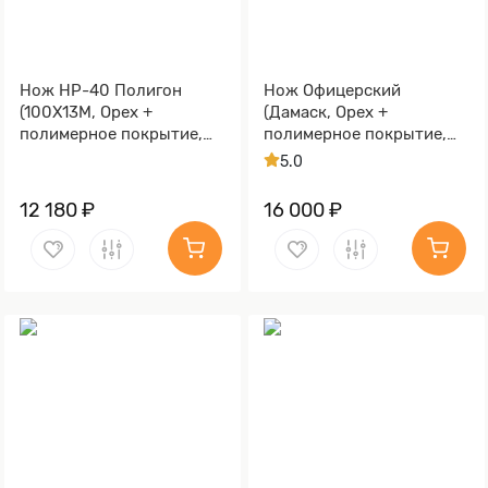
Нож НР-40 Полигон
Нож Офицерский
(100Х13М, Орех +
(Дамаск, Орех +
полимерное покрытие,
полимерное покрытие,
Металлический)
Металлический)
5.0
12 180 ₽
16 000 ₽