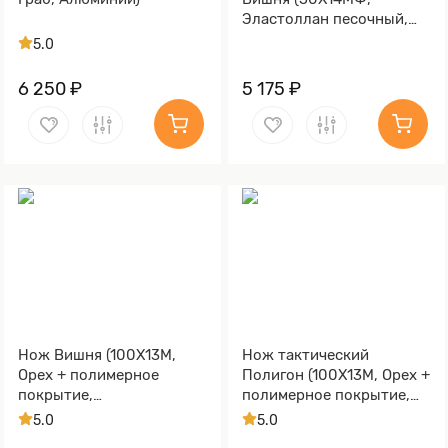
Эластоллан песочный,
Металлический)
5.0
6 250 ₽
5 175 ₽
Нож Вишня (100Х13М,
Нож тактический
Орех + полимерное
Полигон (100Х13М, Орех +
покрытие,
полимерное покрытие,
Металлический)
Металлический)
5.0
5.0