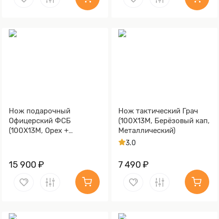
Нож подарочный
Нож тактический Грач
Офицерский ФСБ
(100Х13М, Берёзовый кап,
(100Х13М, Орех +
Металлический)
полимерное покрытие,
3.0
Металлический,
Золочение клинка гарды
15 900 ₽
7 490 ₽
и тыльника)