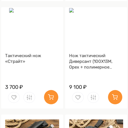
Тактический нож
Нож тактический
«Страйт»
Диверсант (100Х13М,
Орех + полимерное
покрытие,
Металлический,
Обработка клинка
3 700 ₽
9 100 ₽
Stonewash)