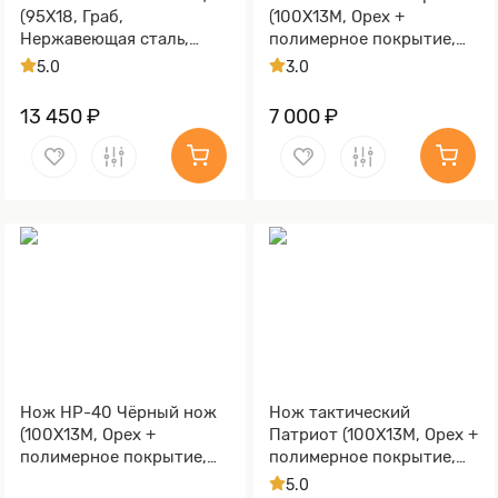
(95Х18, Граб,
(100Х13М, Орех +
Нержавеющая сталь,
полимерное покрытие,
Алюминий)
Металлический)
5.0
3.0
13 450 ₽
7 000 ₽
Нож НР-40 Чёрный нож
Нож тактический
(100Х13М, Орех +
Патриот (100Х13М, Орех +
полимерное покрытие,
полимерное покрытие,
Металлический)
Металлический)
5.0