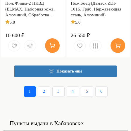
Нож Финка-2 НКВД
Нож Боец (Дамаск ZDI-
(ELMAX, Наборная кожа,
1016, Граб, Нержавеющая
Алюминий, Обработка
сталь, Алюминий)
клинка Stonewash)
5.0
5.0
10 600 ₽
26 550 ₽
Показать ещё
1
2
3
4
5
6
Пункты выдачи в Хабаровске: