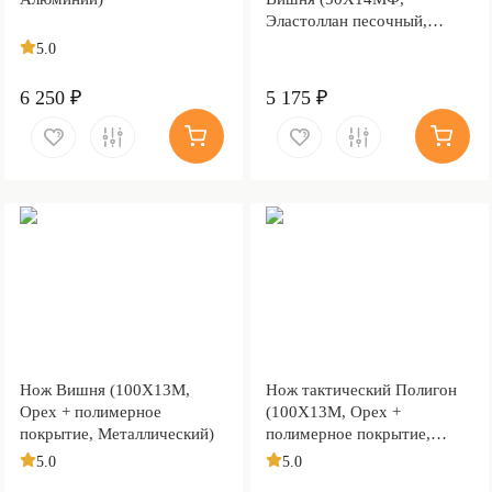
Эластоллан песочный,
Металлический)
5.0
6 250 ₽
5 175 ₽
Нож Вишня (100Х13М,
Нож тактический Полигон
Орех + полимерное
(100Х13М, Орех +
покрытие, Металлический)
полимерное покрытие,
Металлический)
5.0
5.0