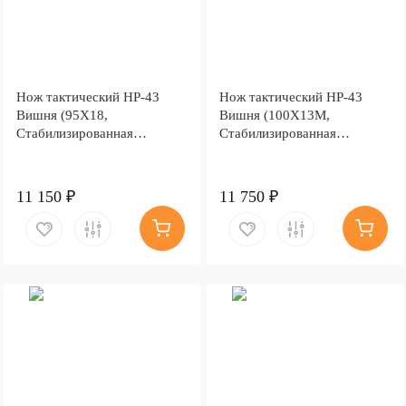
Нож тактический НР-43
Нож тактический НР-43
Вишня (95Х18,
Вишня (100Х13М,
Стабилизированная
Стабилизированная
карельская береза красная,
карельская береза лазурная,
Латунь, Обработка клинка
Латунь, Обработка клинка
Stonewash)
Stonewash)
11 150 ₽
11 750 ₽