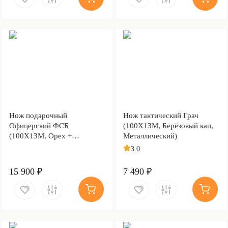
Нож подарочный
Нож тактический Грач
Офицерский ФСБ
(100Х13М, Берёзовый кап,
(100Х13М, Орех +
Металлический)
полимерное покрытие,
3.0
Металлический, Золочение
клинка гарды и тыльника)
15 900 ₽
7 490 ₽