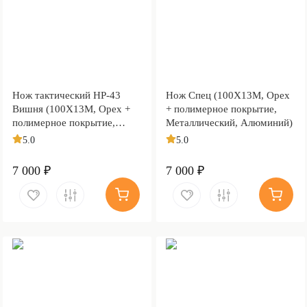
Нож тактический НР-43
Нож Спец (100Х13М, Орех
Вишня (100Х13М, Орех +
+ полимерное покрытие,
полимерное покрытие,
Металлический, Алюминий)
Металлический)
5.0
5.0
7 000 ₽
7 000 ₽