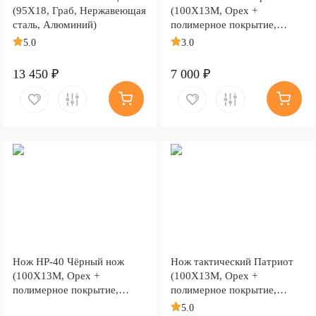
(95Х18, Граб, Нержавеющая
(100Х13М, Орех +
сталь, Алюминий)
полимерное покрытие,
Металлический)
5.0
3.0
13 450 ₽
7 000 ₽
Нож НР-40 Чёрный нож
Нож тактический Патриот
(100Х13М, Орех +
(100Х13М, Орех +
полимерное покрытие,
полимерное покрытие,
Металлический)
Металлический)
5.0