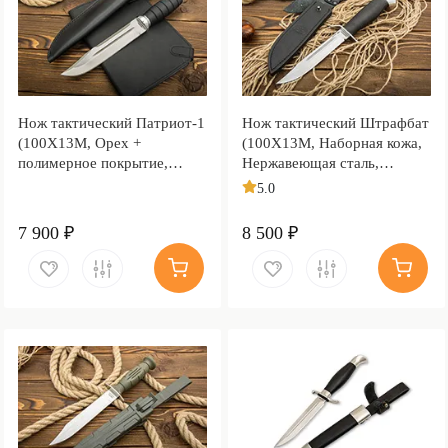
Нож тактический Патриот-1
Нож тактический Штрафбат
(100Х13М, Орех +
(100Х13М, Наборная кожа,
полимерное покрытие,
Нержавеющая сталь,
Металлический)
Алюминий)
5.0
7 900 ₽
8 500 ₽