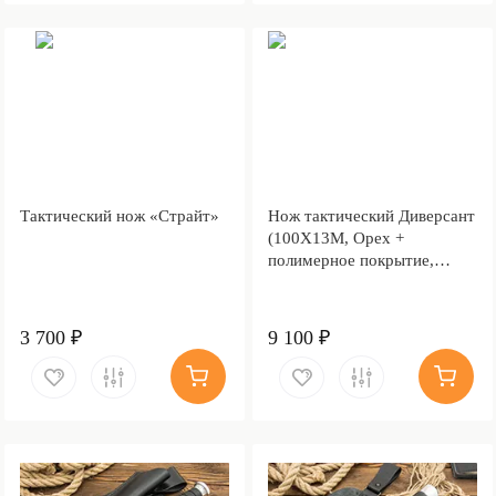
Тактический нож «Страйт»
Нож тактический Диверсант
(100Х13М, Орех +
полимерное покрытие,
Металлический, Обработка
клинка Stonewash)
3 700 ₽
9 100 ₽