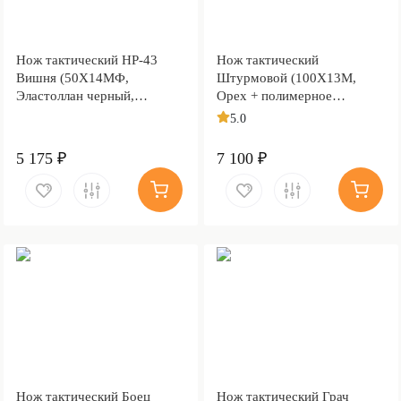
Нож тактический НР-43
Нож тактический
Вишня (50Х14МФ,
Штурмовой (100Х13М,
Эластоллан черный,
Орех + полимерное
Металлический)
покрытие, Металлический)
5.0
5 175 ₽
7 100 ₽
Нож тактический Боец
Нож тактический Грач