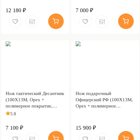
12 180 ₽
7 000 ₽
Нож тактический Десантник
Нож подарочный
(100Х13М, Орех +
Офицерский РФ (100Х13М,
полимерное покрытие,
Орех + полимерное
Металлический)
покрытие, Металлический,
5.0
Золочение клинка гарды и
тыльника)
7 100 ₽
15 900 ₽