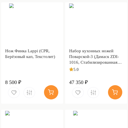
Нож Финка Lappi (CPR,
Набор кухонных ножей
Берёзовый кап, Текстолит)
Поварской-3 (Дамаск ZDI-
1016, Стабилизированная
карельская береза
5.0
коричневая, Медь)
8 500 ₽
47 350 ₽