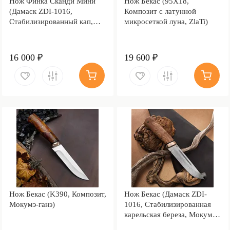
Нож Финка Сканди Мини
Нож Бекас (95Х18,
(Дамаск ZDI-1016,
Композит с латунной
Стабилизированный кап,
микросеткой луна, ZlaTi)
Мокумэ-ганэ)
16 000 ₽
19 600 ₽
Нож Бекас (K390, Композит,
Нож Бекас (Дамаск ZDI-
Мокумэ-ганэ)
1016, Стабилизированная
карельская береза, Мокумэ-
ганэ)