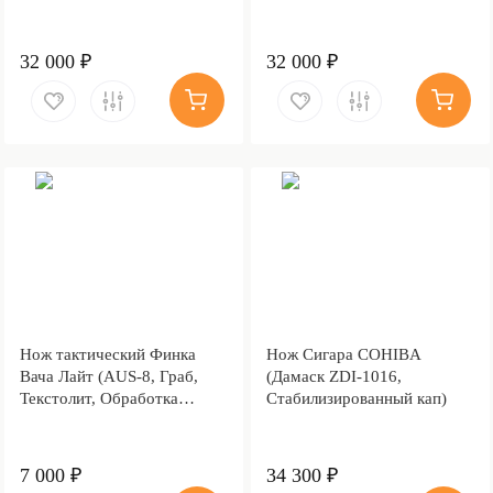
карельская береза зеленая,
карельская береза, Мокумэ-
Мокумэ-ганэ)
ганэ)
32 000 ₽
32 000 ₽
Нож тактический Финка
Нож Сигара COHIBA
Вача Лайт (AUS-8, Граб,
(Дамаск ZDI-1016,
Текстолит, Обработка
Стабилизированный кап)
клинка Stonewash)
7 000 ₽
34 300 ₽