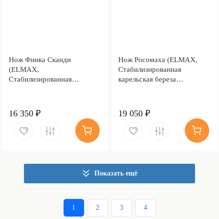
Нож Финка Сканди
Нож Росомаха (ELMAX,
(ELMAX,
Стабилизированная
Стабилизированная
карельская береза
карельская береза лазурная,
коричневая, Латунь)
Мокумэ-ганэ)
16 350 ₽
19 050 ₽
Показать ещё
1
2
3
4