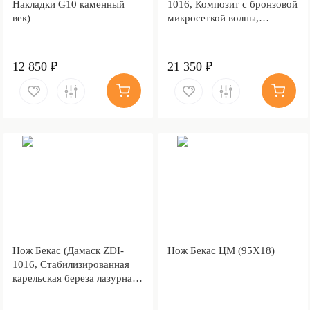
Накладки G10 каменный
1016, Композит с бронзовой
век)
микросеткой волны,
Мокумэ-ганэ)
12 850 ₽
21 350 ₽
Нож Бекас (Дамаск ZDI-
Нож Бекас ЦМ (95Х18)
1016, Стабилизированная
карельская береза лазурная,
Мокумэ-ганэ)