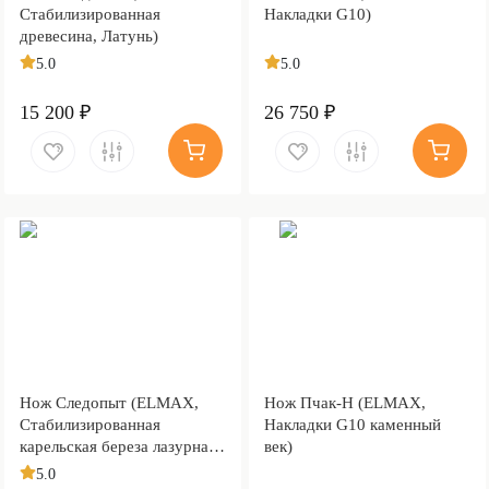
Стабилизированная
Накладки G10)
древесина, Латунь)
5.0
5.0
15 200 ₽
26 750 ₽
Нож Следопыт (ELMAX,
Нож Пчак-Н (ELMAX,
Стабилизированная
Накладки G10 каменный
карельская береза лазурная,
век)
Нержавеющая сталь)
5.0