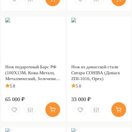
Нож подарочный Барс РФ
Нож из дамасской стали
(100Х13М, Кожа-Металл,
Сигара COHIBA (Дамаск
Металлический, Золочение
ZDI-1016, Орех)
клинка гарды и тыльника)
5.0
5.0
65 000 ₽
33 000 ₽