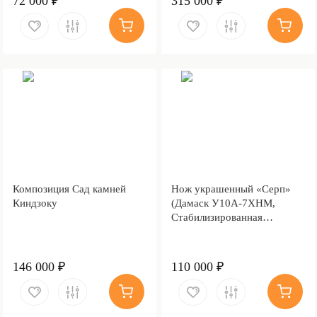
72 000 ₽
315 000 ₽
Композиция Сад камней
Нож украшенный «Серп»
Киндзоку
(Дамаск У10А-7ХНМ,
Стабилизированная
карельская береза, Литьё,
Золочение клинка гарды и
тыльника)
146 000 ₽
110 000 ₽