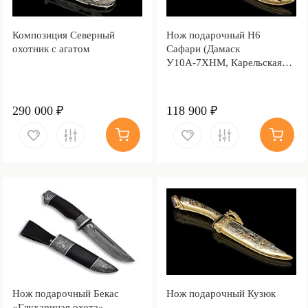
Композиция Северный
Нож подарочный Н6
охотник с агатом
Сафари (Дамаск
У10А-7ХНМ, Карельская
берёза, Литьё, Золочение
клинка гарды и тыльника)
290 000 ₽
118 900 ₽
Нож подарочный Бекас
Нож подарочный Кузюк
«Глухариная охота»