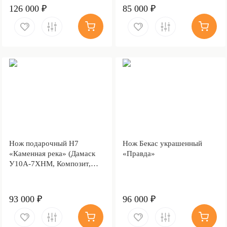
126 000 ₽
85 000 ₽
Нож подарочный Н7
Нож Бекас украшенный
«Каменная река» (Дамаск
«Правда»
У10А-7ХНМ, Композит,
Литьё, Золочение клинка
гарды и тыльника)
93 000 ₽
96 000 ₽