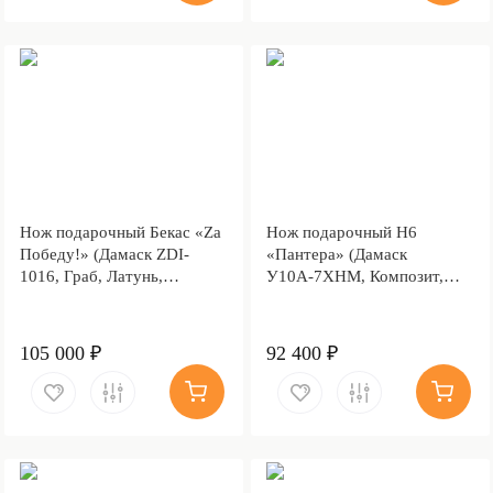
Нож подарочный Бекас «Za
Нож подарочный Н6
Победу!» (Дамаск ZDI-
«Пантера» (Дамаск
1016, Граб, Латунь,
У10А-7ХНМ, Композит,
Золочение гарды и
Литьё, Золочение клинка
тыльника)
гарды и тыльника)
105 000 ₽
92 400 ₽