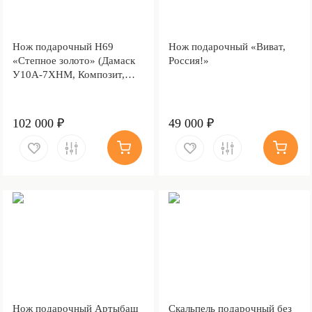
Нож подарочный Н69
Нож подарочный «Виват,
«Степное золото» (Дамаск
Россия!»
У10А-7ХНМ, Композит,
Литьё, Золочение клинка
гарды и тыльника)
102 000 ₽
49 000 ₽
Нож подарочный Артыбаш
Скальпель подарочный без