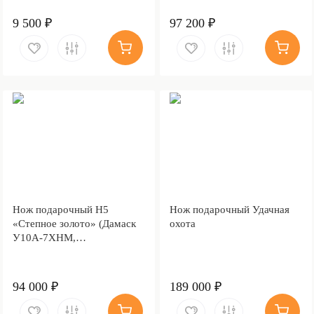
9 500 ₽
97 200 ₽
Нож подарочный Н5
Нож подарочный Удачная
«Степное золото» (Дамаск
охота
У10А-7ХНМ,
Комбинированная люкс,
Литьё, Золочение клинка
гарды и тыльника)
94 000 ₽
189 000 ₽