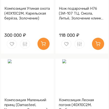
Композиция Утиная охота
Нож подарочный Н76
(40Х10С2М, Карельская
(ЭИ-107 ТЦ, Смола,
берёза, Золочение)
Литьё, Золочение клинка
гарды и тыльника)
300 000 ₽
118 000 ₽
Композиция Маленький
Композиция Лесная
принц (Damasteel,
погоня (40Х10С2М,