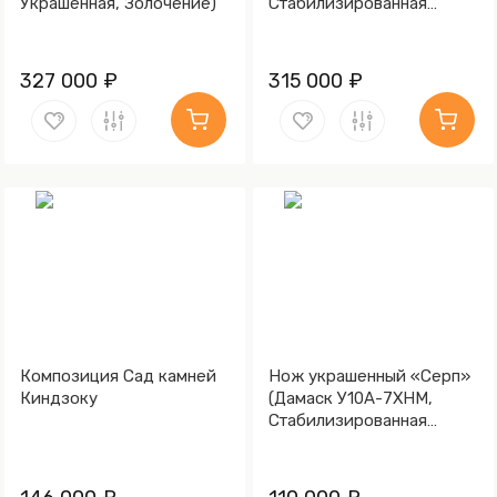
Украшенная, Золочение)
Стабилизированная
древесина, Золочение)
327 000 ₽
315 000 ₽
Композиция Сад камней
Нож украшенный «Серп»
Киндзоку
(Дамаск У10А-7ХНМ,
Стабилизированная
карельская береза,
Литьё, Золочение клинка
гарды и тыльника)