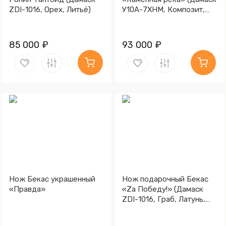
ZDI-1016, Орех, Литьё)
У10А-7ХНМ, Композит,
Литьё, Золочение клинка
гарды и тыльника)
85 000 ₽
93 000 ₽
Нож Бекас украшенный
Нож подарочный Бекас
«Правда»
«Za Победу!» (Дамаск
ZDI-1016, Граб, Латунь,
Золочение гарды и
тыльника)