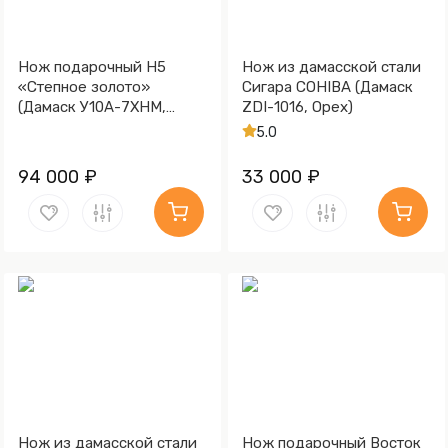
Нож подарочный Н5
Нож из дамасской стали
«Степное золото»
Сигара COHIBA (Дамаск
(Дамаск У10А-7ХНМ,
ZDI-1016, Орех)
Комбинированная люкс,
5.0
Литьё, Золочение клинка
гарды и тыльника)
94 000 ₽
33 000 ₽
Нож из дамасской стали
Нож подарочный Восток