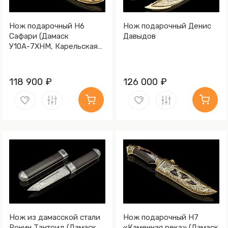
Нож подарочный Н6
Нож подарочный Денис
Сафари (Дамаск
Давыдов
У10А-7ХНМ, Карельская
берёза, Литьё, Золочение
клинка гарды и тыльника)
118 900 ₽
126 000 ₽
Нож из дамасской стали
Нож подарочный Н7
Ронин Тантоид (Дамаск
«Каменная река» (Дамаск