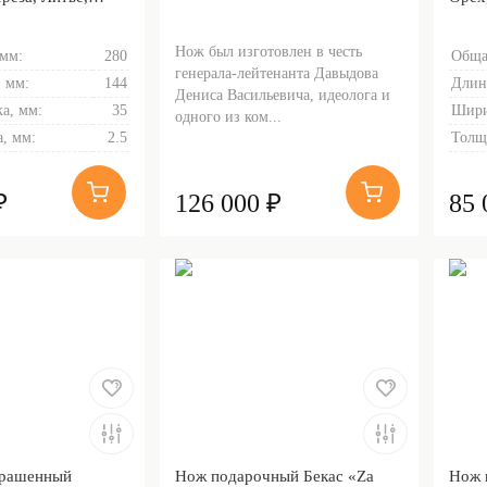
инка гарды и
Нож был изготовлен в честь
 мм:
280
Обща
генерала-лейтенанта Давыдова
 мм:
144
Длин
Дениса Васильевича, идеолога и
а, мм:
35
Шири
одного из ком...
, мм:
2.5
Толщ
₽
126 000 ₽
85 
крашенный
Нож подарочный Бекас «Za
Нож 