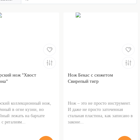
рский нож "Хвост
Нож Бекас с сюжетом
она"
Свирепый тигр
рский коллекционный нож,
Нож – это не просто инструмент.
нный в огне кузни, но
И даже не просто заточенная
йный лежать на бархате
стальная пластина, как записано в
 с регалиям...
законе...