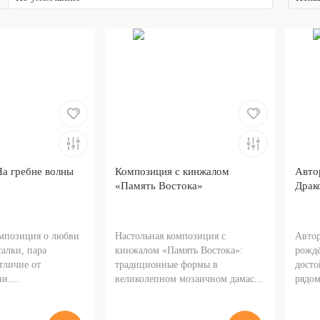
а гребне волны
Композиция с кинжалом
Авто
«Память Востока»
Драк
мпозиция о любви
Настольная композиция с
Авто
алки, пара
кинжалом «Память Востока»:
рождё
отличие от
традиционные формы в
досто
и....
великолепном мозаичном дамас...
рядом