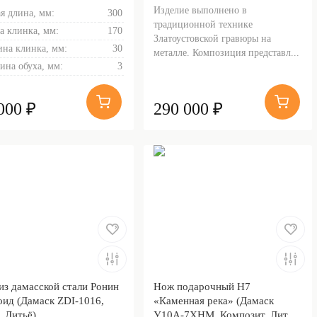
Изделие выполнено в
я длина, мм:
300
традиционной технике
а клинка, мм:
170
Златоустовской гравюры на
на клинка, мм:
30
металле. Композиция представл...
ина обуха, мм:
3
000 ₽
290 000 ₽
из дамасской стали Ронин
Нож подарочный Н7
оид (Дамаск ZDI-1016,
«Каменная река» (Дамаск
, Литьё)
У10А-7ХНМ, Композит, Литьё,