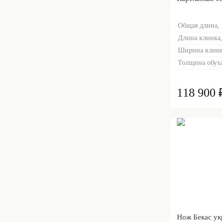
Золочение кл
тыльника)
Общая длина,
Длина клинка,
Ширина клинк
Толщина обуха
118 900 
Нож Бекас у