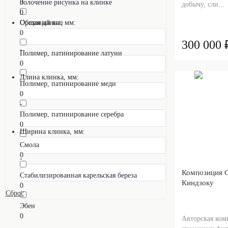
0
Золочение рисунка на клинке
добычу, сли...
0
Ореховый кап
Общая длина, мм:
0
300 000 
-
Полимер, патинирование латуни
0
Длина клинка, мм:
Полимер, патинирование меди
0
-
Полимер, патинирование серебра
0
Ширина клинка, мм:
Смола
0
-
Композиция 
Стабилизированная карельская береза
Киндзоку
0
Сброс
Эбен
0
Авторская ком