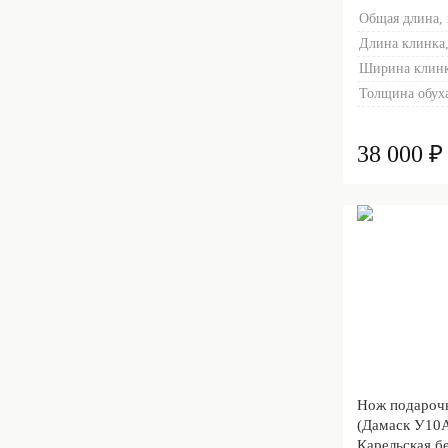
Общая длина,
Длина клинка,
Ширина клинк
Толщина обуха
38 000 ₽
Нож подароч
(Дамаск У10
Карельская бе