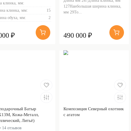
длина мм 247Длина клинка, мм
а клинка, мм:
127Наибольшая ширина клинка,
на клинка, мм:
15
мм 29То...
ина обуха, мм:
2
000 ₽
490 000 ₽
подарочный Батыр
Композиция Северный охотник
Х13М, Кожа-Металл,
с агатом
ллический, Литьё)
• 14 отзывов