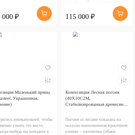
 000 ₽
115 000 ₽
озиция Маленький принц
Композиция Лесная погоня
asteel, Украшенная,
(40Х10С2М,
чение)
Стабилизированная древесина,
Золочение)
ритесь внимательней, чтобы
Погоня за лисами показана на
менно узнать это место,
искусно выполненном просечном
когда-нибудь вы попадете в
клинке – охотничьи собаки,