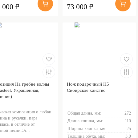
 000 ₽
73 000 ₽
озиция На гребне волны
Нож подарочный Н5
asteel, Украшенная,
Сибирское ханство
чение)
еская композиция о любви
Общая длина, мм:
272
ина и русалки, пара
Длина клинка, мм:
110
ялась, в отличие от
Ширина клинка, мм:
25
тной песни.Эт...
Толщина обуха, мм:
3,0