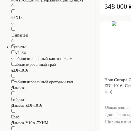
40Х13-Х12МФ1 (Нержавеющий дамаск)
348 000 
0
95Х18
0
Damasteel
0
Рукоять:
RWL-34
0
Cтабилизированный кап тополя +
стабилизированный граб
ZDI-1016
0
0
Нож Сигара 
Cтабилизированный ореховый кап
ZDI-1016, Ст
Дамаск
0
кап)
0
гибрид
Дамаск ZDI-1016
0
Общая длина,
0
Длина клинка,
Граб
Ширина клинк
Дамаск У10А-7ХНМ
0
0