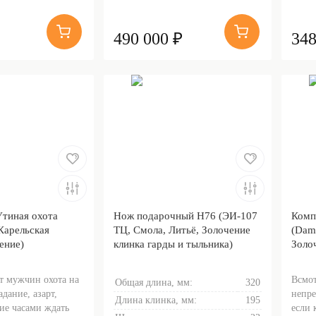
490 000 ₽
348
тиная охота
Нож подарочный Н76 (ЭИ-107
Комп
Карельская
ТЦ, Смола, Литьё, Золочение
(Dam
ение)
клинка гарды и тыльника)
Золо
т мужчин охота на
Всмот
Общая длина, мм:
320
дание, азарт,
непре
Длина клинка, мм:
195
ние часами ждать
если 