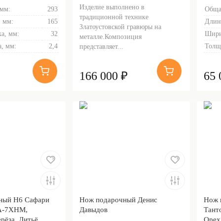
Изделие выполнено в
 мм:
293
Обща
традиционной технике
 мм:
165
Длин
Златоустовской гравюры на
а, мм:
32
Шири
металле.Композиция
, мм:
2,4
Толщ
представляет...
166 000 ₽
65 
ный Н6 Сафари
Нож подарочный Денис
Нож 
А-7ХНМ,
Давыдов
Тант
рёза, Литьё,
Орех