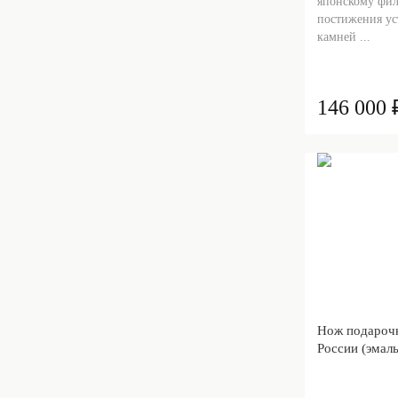
японскому фил
постижения ус
камней ...
146 000 
Нож подароч
России (эмаль