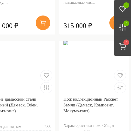
у,...
называемые лис...
0
0
 000 ₽
315 000 ₽
0
из дамасской стали
Нож коллекционный Рассвет
ный (Дамаск, Эбен,
Земли (Дамаск, Композит,
мэ-ганэ)
Мокумэ-ганэ)
Характеристики ножаОбщая
я длина, мм:
235