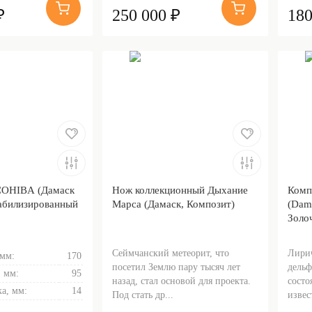
₽
250 000 ₽
180
COHIBA (Дамаск
Нож коллекционный Дыхание
Комп
абилизированный
Марса (Дамаск, Композит)
(Dam
Золо
Сеймчанский метеорит, что
Лирич
 мм:
170
посетил Землю пару тысяч лет
дельф
 мм:
95
назад, стал основой для проекта.
состо
а, мм:
14
Под стать др...
извес