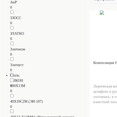
АиР
0
ЗЗОСС
0
ЗЛАТКО
0
Златонож
0
Композиция Н
Златоуст
0
Сталь:
НИКОН
0
100Х13М
Лирическая ко
0
дельфина и рус
состоялась, в 
40Х10С2М (ЭИ-107)
известной песн
0