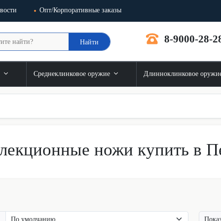
вости
Опт/Корпоративные заказы
8-9000-28-2
Найти
и
Среднеклинковое оружие
Длинноклинковое оружи
лекционные ножи купить в П
Показ