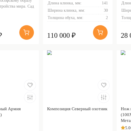
ософскому образу
Длина клинка, мм:
141
Длин
тройства мира. Сад
Ширина клинка, мм:
30
Шири
Толщина обуха, мм:
2
Толщ
₽
110 000 ₽
28 
ный Армия
Композиция Северный охотник
Нож 
)
(100
Мета
5.0