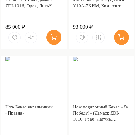
ZDI-1016, Орех, Литьё)
У10А-7ХНМ, Композит,
Литьё, Золочение клинка
гарды и тыльника)
85 000 ₽
93 000 ₽
Нож Бекас украшенный
Нож подарочный Бекас «Za
«Правда»
Победу!» (Дамаск ZDI-
1016, Граб, Латунь,
Золочение гарды и
тыльника)