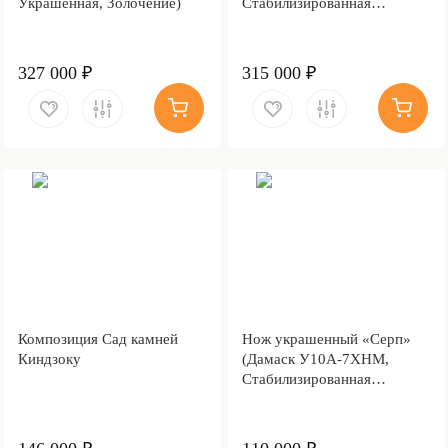
Украшенная, Золочение)
Стабилизированная
древесина, Золочение)
327 000 ₽
315 000 ₽
Композиция Сад камней
Нож украшенный «Серп»
Киндзоку
(Дамаск У10А-7ХНМ,
Стабилизированная
карельская береза, Литьё,
Золочение клинка гарды и
тыльника)