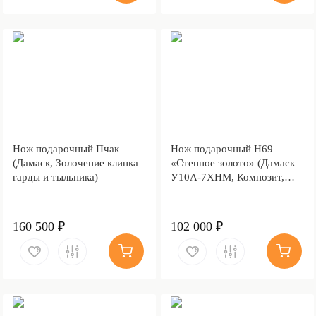
Нож подарочный Пчак
Нож подарочный Н69
(Дамаск, Золочение клинка
«Степное золото» (Дамаск
гарды и тыльника)
У10А-7ХНМ, Композит,
Литьё, Золочение клинка
гарды и тыльника)
160 500 ₽
102 000 ₽