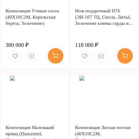
Композиция Утиная охота
Нож подарочный Н76
(40Х10С2М, Карельская
(ЭИ-107 ТЦ, Смола, Литьё,
берёза, Золочение)
Золочение клинка гарды и
тыльника)
300 000 ₽
118 000 ₽
Композиция Маленький
Композиция Лесная погоня
принц (Damasteel,
(40Х10С2М,