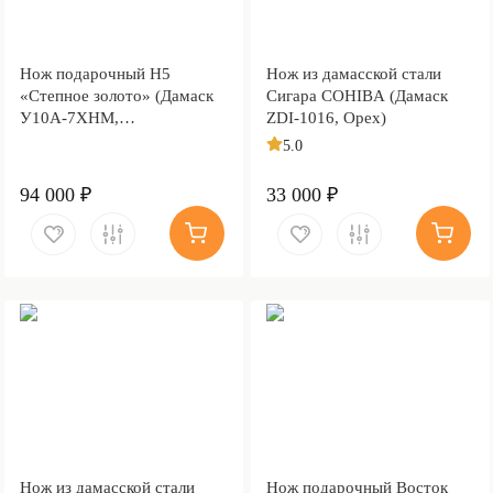
Нож подарочный Н5
Нож из дамасской стали
«Степное золото» (Дамаск
Сигара COHIBA (Дамаск
У10А-7ХНМ,
ZDI-1016, Орех)
Комбинированная люкс,
5.0
Литьё, Золочение клинка
гарды и тыльника)
94 000 ₽
33 000 ₽
Нож из дамасской стали
Нож подарочный Восток