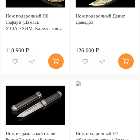
Нож подарочный Н6
Нож подарочный Денис
Сафари (Дамаск
Давыдов
У10А-7ХНМ, Карельская
берёза, Литьё, Золочение
клинка гарды и тыльника)
118 900 ₽
126 000 ₽
Нож из дамасской стали
Нож подарочный Н7
Ронин Тантоид (Дамаск
«Каменная река» (Дамаск