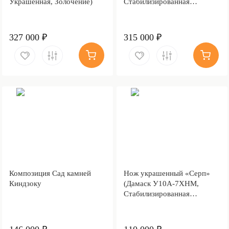
Украшенная, Золочение)
Стабилизированная
древесина, Золочение)
327 000 ₽
315 000 ₽
Композиция Сад камней
Нож украшенный «Серп»
Киндзоку
(Дамаск У10А-7ХНМ,
Стабилизированная
карельская береза, Литьё,
Золочение клинка гарды и
тыльника)