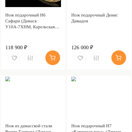
Нож подарочный Н6
Нож подарочный Денис
Сафари (Дамаск
Давыдов
У10А-7ХНМ, Карельская
берёза, Литьё, Золочение
клинка гарды и тыльника)
118 900 ₽
126 000 ₽
Нож из дамасской стали
Нож подарочный Н7
Ронин Тантоид (Дамаск
«Каменная река» (Дамаск