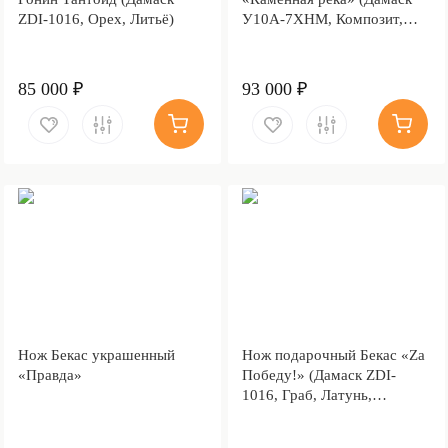
ZDI-1016, Орех, Литьё)
У10А-7ХНМ, Композит,
Литьё, Золочение клинка
гарды и тыльника)
85 000 ₽
93 000 ₽
Нож Бекас украшенный
Нож подарочный Бекас «Za
«Правда»
Победу!» (Дамаск ZDI-
1016, Граб, Латунь,
Золочение гарды и
тыльника)