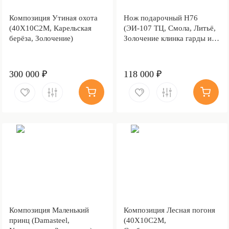
Композиция Утиная охота
Нож подарочный Н76
(40Х10С2М, Карельская
(ЭИ-107 ТЦ, Смола, Литьё,
берёза, Золочение)
Золочение клинка гарды и
тыльника)
300 000 ₽
118 000 ₽
Композиция Маленький
Композиция Лесная погоня
принц (Damasteel,
(40Х10С2М,