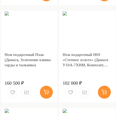
Нож подарочный Пчак
Нож подарочный Н69
(Дамаск, Золочение клинка
«Степное золото» (Дамаск
гарды и тыльника)
У10А-7ХНМ, Композит,
Литьё, Золочение клинка
гарды и тыльника)
160 500 ₽
102 000 ₽