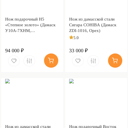
Нож подарочный Н5
Нож из дамасской стали
«Степное золото» (Дамаск
Сигара COHIBA (Дамаск
У10А-7ХНМ,
ZDI-1016, Орех)
Комбинированная люкс,
5.0
Литьё, Золочение клинка
гарды и тыльника)
94 000 ₽
33 000 ₽
Нож из дамасской стали
Нож подарочный Восток