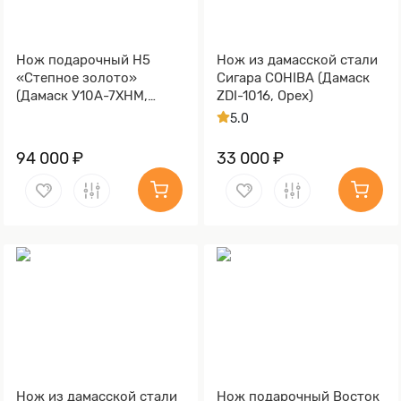
Нож подарочный Н5
Нож из дамасской стали
«Степное золото»
Сигара COHIBA (Дамаск
(Дамаск У10А-7ХНМ,
ZDI-1016, Орех)
Комбинированная люкс,
5.0
Литьё, Золочение клинка
гарды и тыльника)
94 000 ₽
33 000 ₽
Нож из дамасской стали
Нож подарочный Восток