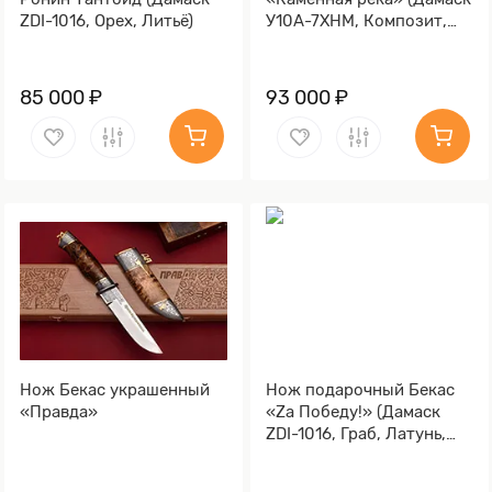
ZDI-1016, Орех, Литьё)
У10А-7ХНМ, Композит,
Литьё, Золочение клинка
гарды и тыльника)
85 000 ₽
93 000 ₽
Нож Бекас украшенный
Нож подарочный Бекас
«Правда»
«Za Победу!» (Дамаск
ZDI-1016, Граб, Латунь,
Золочение гарды и
тыльника)