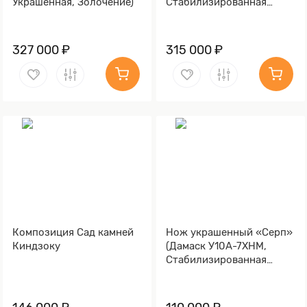
Украшенная, Золочение)
Стабилизированная
древесина, Золочение)
327 000 ₽
315 000 ₽
Композиция Сад камней
Нож украшенный «Серп»
Киндзоку
(Дамаск У10А-7ХНМ,
Стабилизированная
карельская береза,
Литьё, Золочение клинка
гарды и тыльника)