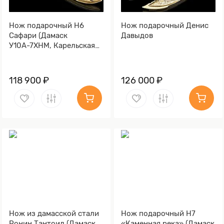
Нож подарочный Н6
Нож подарочный Денис
Сафари (Дамаск
Давыдов
У10А-7ХНМ, Карельская
берёза, Литьё, Золочение
клинка гарды и тыльника)
118 900 ₽
126 000 ₽
Нож из дамасской стали
Нож подарочный Н7
Ронин Тантоид (Дамаск
«Каменная река» (Дамаск