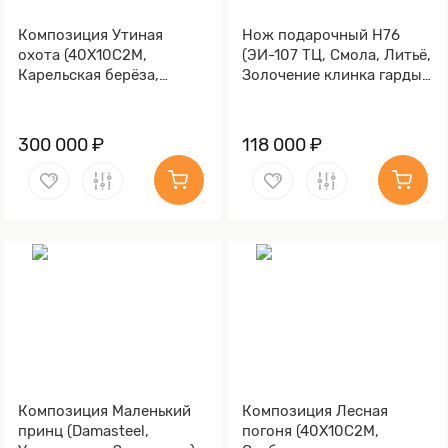
Композиция Утиная
Нож подарочный Н76
охота (40Х10С2М,
(ЭИ-107 ТЦ, Смола, Литьё,
Карельская берёза,
Золочение клинка гарды
Золочение)
и тыльника)
300 000 ₽
118 000 ₽
Композиция Маленький
Композиция Лесная
принц (Damasteel,
погоня (40Х10С2М,