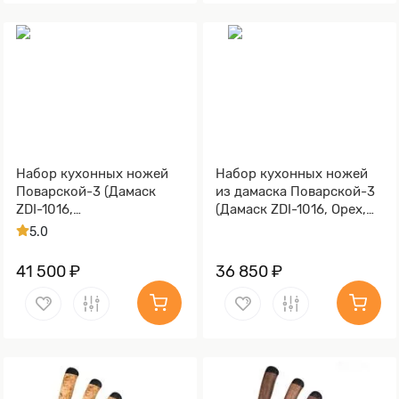
Набор кухонных ножей
Набор кухонных ножей
Поварской-3 (Дамаск
из дамаска Поварской-3
ZDI-1016,
(Дамаск ZDI-1016, Орех,
Стабилизированная
Алюминий)
5.0
карельская береза
коричневая, Алюминий)
41 500 ₽
36 850 ₽