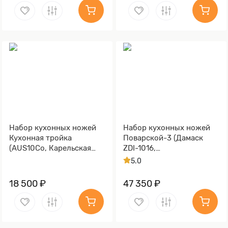
Набор кухонных ножей
Набор кухонных ножей
Кухонная тройка
Поварской-3 (Дамаск
(AUS10Co, Карельская
ZDI-1016,
берёза)
Стабилизированная
5.0
карельская береза
коричневая, Медь)
18 500 ₽
47 350 ₽