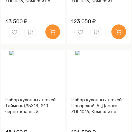
ZDI-1016, Композит с
ZDI-1016, Композит,
латунной и бронзовой
алюминиевая микросетка
микросеткой волны,
волны)
Мокумэ-ганэ)
63 500 ₽
123 050 ₽
Набор кухонных ножей
Набор кухонных ножей
Таймень (95Х18, G10
Поварской-5 (Дамаск
черно-красный,
ZDI-1016, Композит с
Алюминий)
латунной и бронзовой
микросеткой волны,
Алюминий)