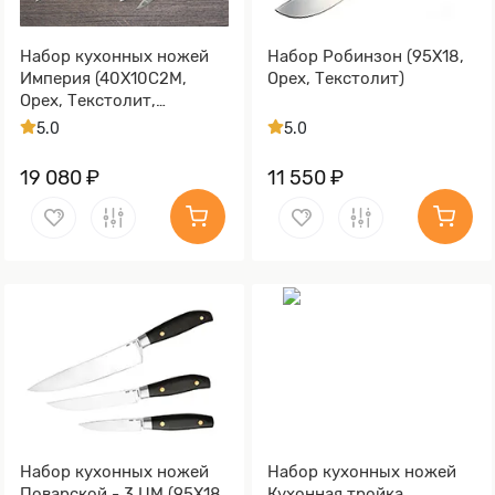
Набор кухонных ножей
Набор Робинзон (95Х18,
Империя (40Х10С2М,
Орех, Текстолит)
Орех, Текстолит,
Имитация дамасского
5.0
5.0
рисунка травлением )
19 080 ₽
11 550 ₽
Набор кухонных ножей
Набор кухонных ножей
Поварской - 3 ЦМ (95Х18,
Кухонная тройка