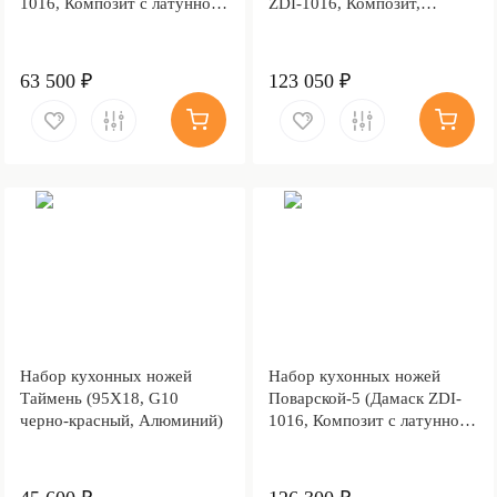
1016, Композит с латунной
ZDI-1016, Композит,
и бронзовой микросеткой
алюминиевая микросетка
волны, Мокумэ-ганэ)
волны)
63 500 ₽
123 050 ₽
Набор кухонных ножей
Набор кухонных ножей
Таймень (95Х18, G10
Поварской-5 (Дамаск ZDI-
черно-красный, Алюминий)
1016, Композит с латунной
и бронзовой микросеткой
волны, Алюминий)