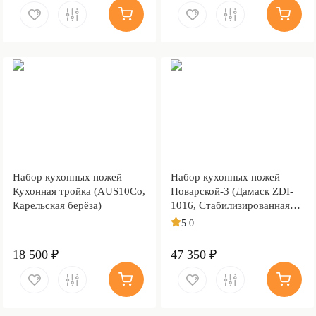
Набор кухонных ножей
Набор кухонных ножей
Кухонная тройка (AUS10Co,
Поварской-3 (Дамаск ZDI-
Карельская берёза)
1016, Стабилизированная
карельская береза
5.0
коричневая, Медь)
18 500 ₽
47 350 ₽