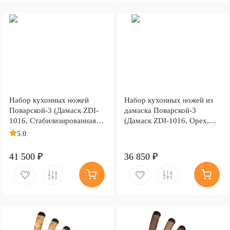
Набор кухонных ножей
Набор кухонных ножей из
Поварской-3 (Дамаск ZDI-
дамаска Поварской-3
1016, Стабилизированная
(Дамаск ZDI-1016, Орех,
карельская береза
Алюминий)
5.0
коричневая, Алюминий)
41 500 ₽
36 850 ₽