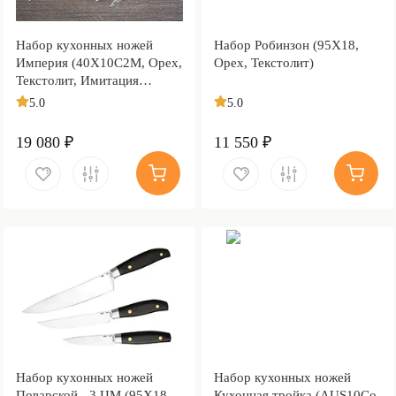
Набор кухонных ножей
Набор Робинзон (95Х18,
Империя (40Х10С2М, Орех,
Орех, Текстолит)
Текстолит, Имитация
дамасского рисунка
5.0
5.0
травлением )
19 080 ₽
11 550 ₽
Набор кухонных ножей
Набор кухонных ножей
Поварской - 3 ЦМ (95Х18,
Кухонная тройка (AUS10Co,