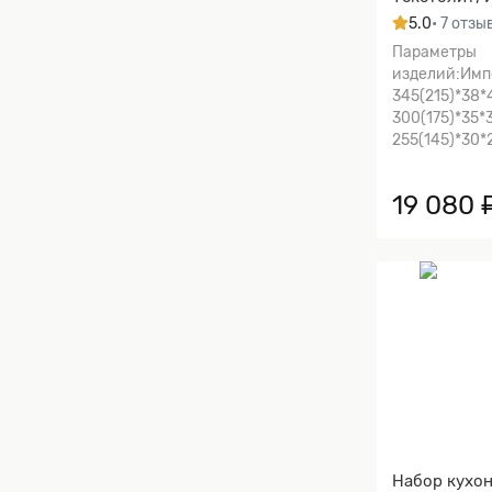
дамасского 
5.0
• 7 отзы
травлением 
Параметры
изделий:Имп
345(215)*38
300(175)*35
255(145)*30*2,
19 080 
Набор кухо