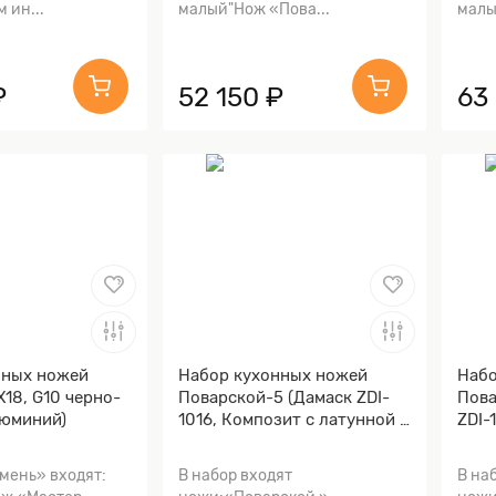
 ин...
малый"Нож «Пова...
малы
₽
52 150 ₽
63
нных ножей
Набор кухонных ножей
Набо
Х18, G10 черно-
Поварской-5 (Дамаск ZDI-
Пова
люминий)
1016, Композит с латунной и
ZDI-
бронзовой микросеткой
лату
волны, Алюминий)
микр
мень» входят:
В набор входят
В на
Алю