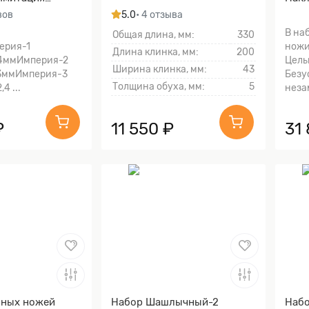
рисунка
вов
5.0
• 4 отзыва
)
В на
Общая длина, мм:
330
ерия-1
ножи
Длина клинка, мм:
200
*4ммИмперия-2
Цель
Ширина клинка, мм:
43
*3ммИмперия-3
Безу
Толщина обуха, мм:
5
4 ...
неза
₽
11 550 ₽
31
нных ножей
Набор Шашлычный-2
Наб