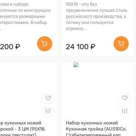
ножи в наборе
95Х18 - это без
огичные по конструкции
преувеличения лучшая сталь
личаются размерными
российского производства, а
ктеристиками. В набор
потому она пользуется
..
огромно...
 200 ₽
24 100 ₽
р кухонных ножей
Набор кухонных ножей
рской - 3 ЦМ (95Х18,
Кухонная тройка (AUS10Co,
адки текстолит)
Стабилизированный кап