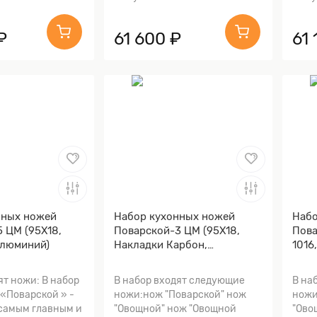
₽
61 600 ₽
61 
нных ножей
Набор кухонных ножей
Набо
 ЦМ (95Х18,
Поварской-3 ЦМ (95Х18,
Пова
Алюминий)
Накладки Карбон,
1016
Алюминий)
брон
волн
ят ножи: В набор
В набор входят следующие
В на
«Поварской » -
ножи:нож "Поварской" нож
ножи
 самым главным и
"Овощной" нож "Овощной
"Ово