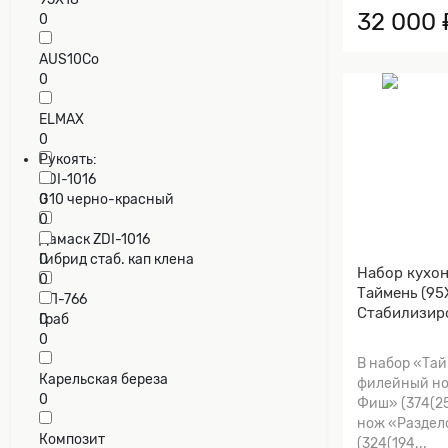
32 000 
0
AUS10Co
0
ELMAX
0
Рукоять:
ZDI-1016
0
G10 черно-красный
0
Дамаск ZDI-1016
0
Гибрид стаб. кап клена
Набор кухо
0
Таймень (95
ЭП-766
Стабилизир
0
Граб
березовый к
0
В набор «Тай
Карельская береза
филейный но
0
Фиш» (374(25
нож «Разде
Композит
(324(194...