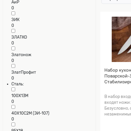
АиР
0
ЗИК
0
ЗЛАТКО
0
Златонож
0
Набор кухо
ЗлатПрофит
Поварской-3
0
Стабилизир
Сталь:
карельская 
Мокумэ-ганэ
100Х13М
В набор вход
0
входят ножи:
Безусловно,
40Х10С2М (ЭИ-107)
незаменимым
0
95Х18