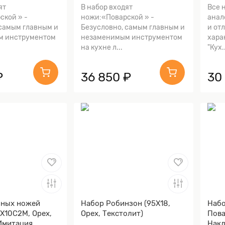
 Алюминий)
ят
В набор входят
Все 
ской » -
ножи:«Поварской » -
анал
 самым главным и
Безусловно, самым главным и
и от
м инструментом
незаменимым инструментом
хара
на кухне л...
"Кух.
₽
36 850 ₽
30
нных ножей
Набор Робинзон (95Х18,
Набо
Х10С2М, Орех,
Орех, Текстолит)
Пова
Имитация
Накл