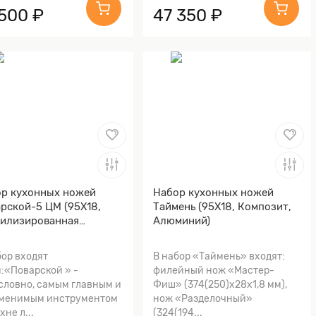
 500 ₽
47 350 ₽
р кухонных ножей
Набор кухонных ножей
рской-5 ЦМ (95Х18,
Таймень (95Х18, Композит,
илизированная
Алюминий)
льская береза,
миний)
бор входят
В набор «Таймень» входят:
:«Поварской » -
филейный нож «Мастер-
словно, самым главным и
Фиш» (374(250)х28х1,8 мм),
менимым инструментом
нож «Разделочный»
хне л...
(324(194...