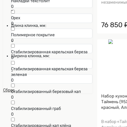
Накладки текстолит
незаменимым
0
-
Орех
76 850 
0
Длина клинка, мм:
Полимерное покрытие
0
-
Стабилизированная карельская береза
Ширина клинка, мм:
0
Стабилизированная карельская береза
-
зеленая
0
Сброс
Стабилизированный березовый кап
Набор кухо
0
Таймень (95
красный, А
Стабилизированный граб
0
В набор «Тай
Стабилизированный кап клёна