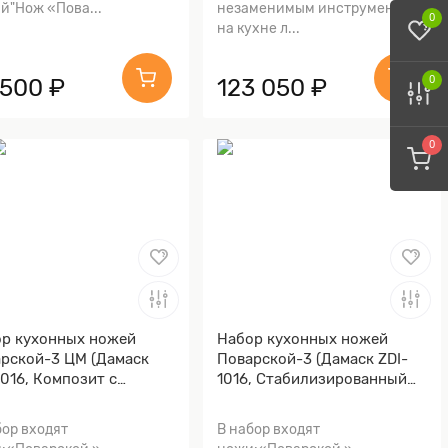
й"Нож «Пова...
незаменимым инструментом
0
на кухне л...
 500 ₽
123 050 ₽
0
0
р кухонных ножей
Набор кухонных ножей
рской-3 ЦМ (Дамаск
Поварской-3 (Дамаск ZDI-
1016, Композит с
1016, Стабилизированный
нной и бронзовой
граб, Алюминий)
осеткой волны,
бор входят
В набор входят
миний)