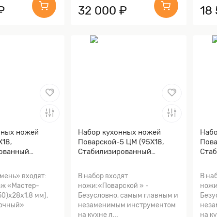
₽
32 000 ₽
18
нных ножей
Набор кухонных ножей
Набо
Х18,
Поварской-5 ЦМ (95Х18,
Пова
ованный
Стабилизированный
Стаб
ап, Алюминий)
березовый кап, Алюминий)
каре
Алю
мень» входят:
В набор входят
В на
ж «Мастер-
ножи:«Поварской » -
ножи
0)х28х1,8 мм),
Безусловно, самым главным и
Безу
лочный»
незаменимым инструментом
неза
на кухне л...
на ку