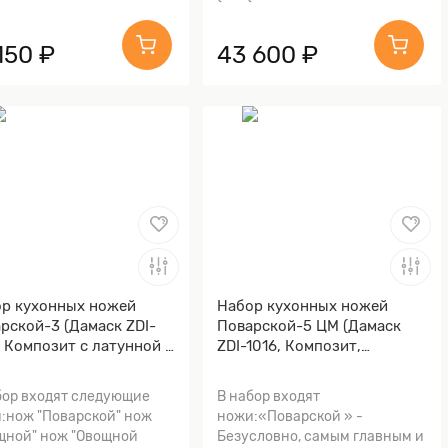
150 ₽
43 600 ₽
р кухонных ножей
Набор кухонных ножей
рской-3 (Дамаск ZDI-
Поварской-5 ЦМ (Дамаск
, Композит с латунной и
ZDI-1016, Композит,
зовой микросеткой
алюминиевая микросетка
ы, Мокумэ-ганэ)
волны)
бор входят следующие
В набор входят
:нож "Поварской" нож
ножи:«Поварской » -
щной" нож "Овощной
Безусловно, самым главным и