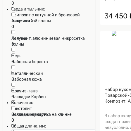
0
Гарда и тыльник:
34 450 
Композит с латунной и бронзовой
микросеткой волны
Алюминий
0
0
Композит, алюминиевая микросетка
Латунь
волны
0
0
Медь
Наборная береста
0
0
Металлический
Наборная кожа
0
0
Набор кухо
Мокумэ-ганэ
Поварской-5
Накладки Карбон
0
Композит, 
0
Золочение:
Текстолит
Накладки микарта
0
Золочение рисунка на клинке
В набор вход
0
0
входят ножи:
Общая длина, мм:
Безусловно,