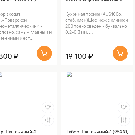
клёна)
бор входят
Кухонная тройка (AUS10Co,
:«Поварской
стаб. клен)Шеф нож с клинком
нометаллический» -
200 тонко сведен - буквально
словно, самым главным и
0.2-0.3 мм. ...
менимым инст...
 800 ₽
19 100 ₽
ор Шашлычный-2
Набор Шашлычный-1 (95Х18,