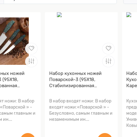
нных ножей
Набор кухонных ножей
Набо
 (95Х18,
Поварской-3 (95Х18,
Кухо
ованная
Стабилизированная
Каре
береза зеленая,
карельская береза, Мокумэ-
)
ганэ)
ят ножи: В набор
В набор входят ножи: В набор
Кухо
«Поварской » -
входят ножи:«Поварской » -
пред
 самым главным и
Безусловно, самым главным и
моде
 ин...
незаменимым ин...
Унив
Ковы