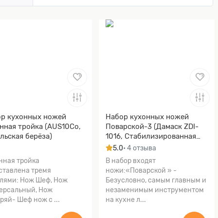
р кухонных ножей
Набор кухонных ножей
нная тройка (AUS10Co,
Поварской-3 (Дамаск ZDI-
льская берёза)
1016, Стабилизированная
карельская береза
5.0
• 4 отзыва
коричневая, Медь)
нная тройка
В набор входят
ставлена тремя
ножи:«Поварской » -
лями: Нож Шеф, Нож
Безусловно, самым главным и
ерсальный, Нож
незаменимым инструментом
ряй- Шеф нож с ...
на кухне л...