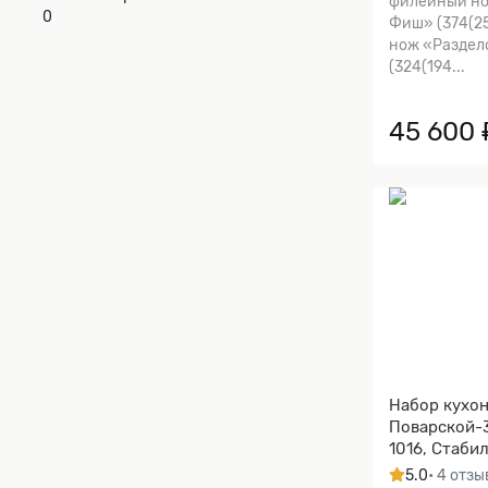
филейный но
0
Фиш» (374(25
нож «Разде
(324(194...
45 600 
Набор кухо
Поварской-3
1016, Стаби
карельская 
5.0
• 4 отзы