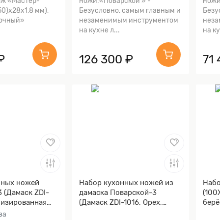
ж «Мастер-
ножи:«Поварской » -
ножи
0)х28х1,8 мм),
Безусловно, самым главным и
Безу
лочный»
незаменимым инструментом
неза
на кухне л...
на ку
₽
126 300 ₽
71
нных ножей
Набор кухонных ножей из
Набо
 (Дамаск ZDI-
дамаска Поварской-3
(100
лизированная
(Дамаск ZDI-1016, Орех,
берё
береза
Алюминий)
ва