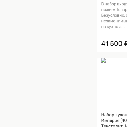
коричневая,
В набор вход
ножи:«Повар
Безусловно,
незаменимы
на кухне л...
41 500 
Набор кухо
Империя (40
Текстолит, 