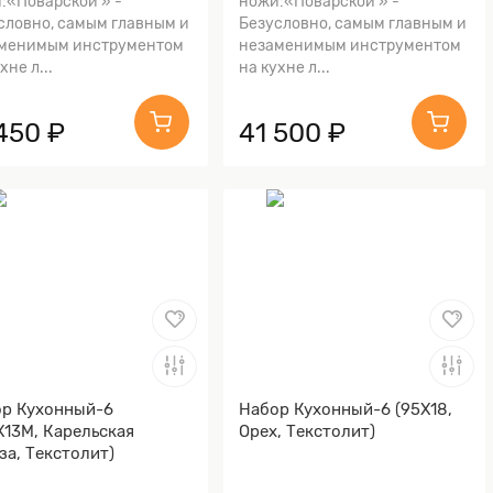
:«Поварской » -
ножи:«Поварской » -
словно, самым главным и
Безусловно, самым главным и
менимым инструментом
незаменимым инструментом
хне л...
на кухне л...
 450 ₽
41 500 ₽
р Кухонный-6
Набор Кухонный-6 (95Х18,
Х13М, Карельская
Орех, Текстолит)
за, Текстолит)