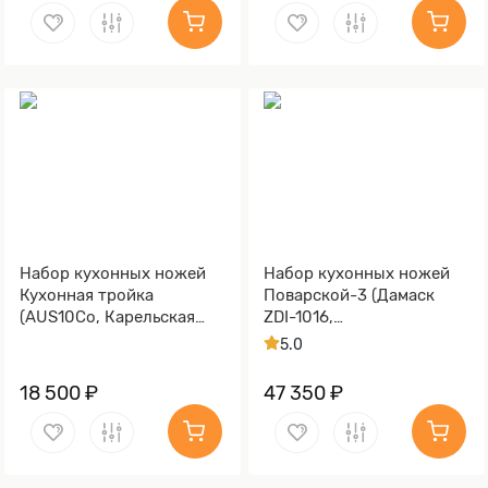
Набор кухонных ножей
Набор кухонных ножей
Кухонная тройка
Поварской-3 (Дамаск
(AUS10Co, Карельская
ZDI-1016,
берёза)
Стабилизированная
5.0
карельская береза
коричневая, Медь)
18 500 ₽
47 350 ₽