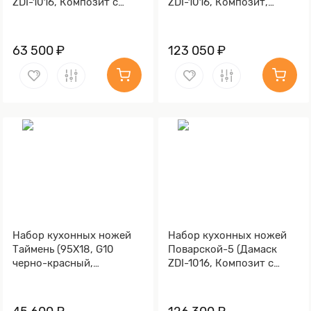
ZDI-1016, Композит с
ZDI-1016, Композит,
латунной и бронзовой
алюминиевая микросетка
микросеткой волны,
волны)
Мокумэ-ганэ)
63 500 ₽
123 050 ₽
Набор кухонных ножей
Набор кухонных ножей
Таймень (95Х18, G10
Поварской-5 (Дамаск
черно-красный,
ZDI-1016, Композит с
Алюминий)
латунной и бронзовой
микросеткой волны,
Алюминий)