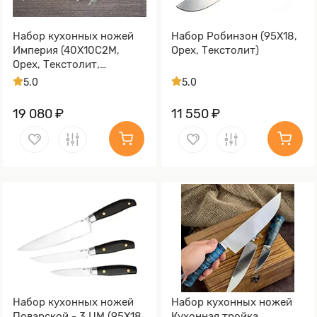
Набор кухонных ножей
Набор Робинзон (95Х18,
Империя (40Х10С2М,
Орех, Текстолит)
Орех, Текстолит,
Имитация дамасского
5.0
5.0
рисунка травлением )
19 080 ₽
11 550 ₽
Набор кухонных ножей
Набор кухонных ножей
Поварской - 3 ЦМ (95Х18,
Кухонная тройка