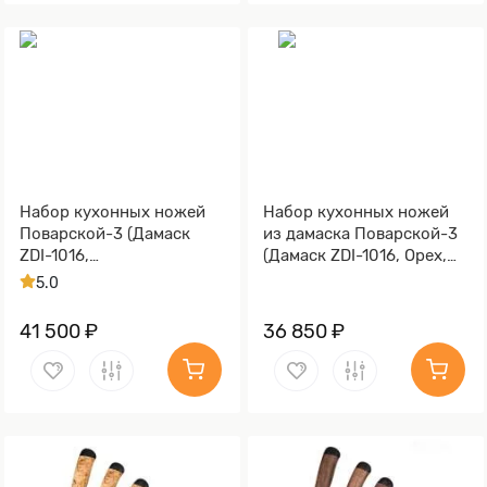
Набор кухонных ножей
Набор кухонных ножей
Поварской-3 (Дамаск
из дамаска Поварской-3
ZDI-1016,
(Дамаск ZDI-1016, Орех,
Стабилизированная
Алюминий)
5.0
карельская береза
коричневая, Алюминий)
41 500 ₽
36 850 ₽