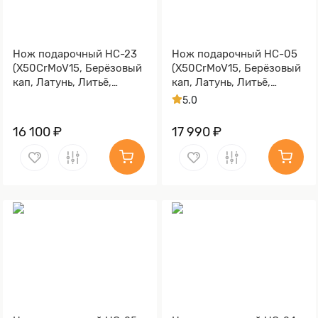
Нож подарочный НС-23
Нож подарочный НС-05
(X50CrMoV15, Берёзовый
(X50CrMoV15, Берёзовый
кап, Латунь, Литьё,
кап, Латунь, Литьё,
Золочение клинка гарды
Золочение клинка гарды
5.0
и тыльника)
и тыльника)
16 100 ₽
17 990 ₽