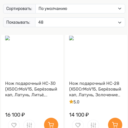
Сортировать:
Показывать:
Нож подарочный НС-30
Нож подарочный НС-28
(X50CrMoV15, Берёзовый
(X50CrMoV15, Берёзовый
кап, Латунь, Литьё,
кап, Латунь, Золочение
Золочение гарды и
клинка гарды и тыльника)
5.0
тыльника)
16 100 ₽
14 100 ₽