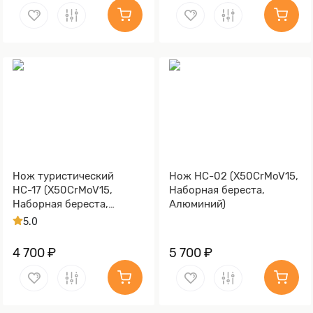
Нож туристический
Нож НС-02 (X50CrMoV15,
НС-17 (X50CrMoV15,
Наборная береста,
Наборная береста,
Алюминий)
Текстолит)
5.0
4 700 ₽
5 700 ₽