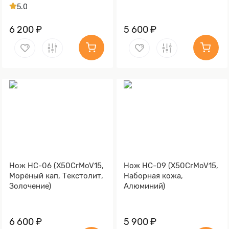
5.0
6 200 ₽
5 600 ₽
Нож НС-06 (X50CrMoV15,
Нож НС-09 (X50CrMoV15,
Морёный кап, Текстолит,
Наборная кожа,
Золочение)
Алюминий)
6 600 ₽
5 900 ₽