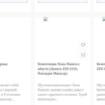
ирные
Композиция Хома Рикиси с
Комп
айкути (Дамаск ZDI-1016,
ZDI-1
Накладки Макасар)
тавляет собой
Шутливая композиция «Хома
Шутл
ы с короной,
Рикиси» вызовет улыбку даже у
багет
 и 8 золотыми
самого серьезного человека. Герой
равн
волизир...
композиции...
компо