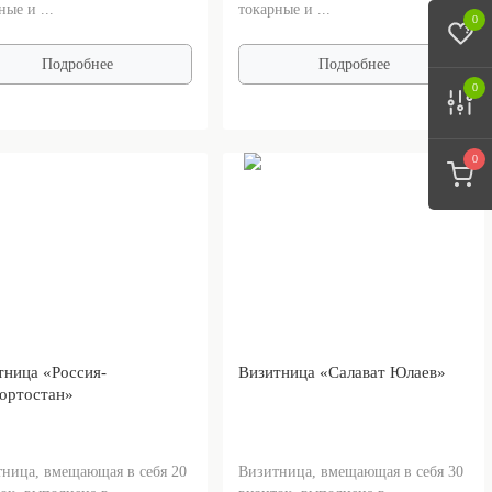
ные и ...
токарные и ...
0
Подробнее
Подробнее
0
0
тница «Россия-
Визитница «Салават Юлаев»
ортостан»
ница, вмещающая в себя 20
Визитница, вмещающая в себя 30