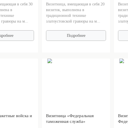
ещающая в себя 30
Визитница, вмещающая в себя 20
Визит
лнена в
визиток, выполнена в
визит
технике
традиционной технике
тради
 гравюры на м...
златоустовской гравюры на м...
злато
дробнее
Подробнее
акетные войска и
Визитница «Федеральная
Визи
таможенная служба»
Феде