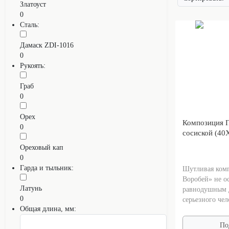
Златоуст
0
Сталь:
Дамаск ZDI-1016
0
Рукоять:
Граб
0
Орех
Композиция П
0
сосиской (40
Ореховый кап
0
Гарда и тыльник:
Шутливая ком
Воробей» не о
Латунь
равнодушным 
0
серьезного чело
Общая длина, мм:
По