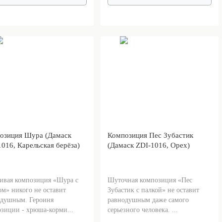
озиция Шура (Дамаск
Композиция Пес Зубастик
016, Карельская берёза)
(Дамаск ZDI-1016, Орех)
ивая композиция «Шура с
Шуточная композиция «Пес
ом» никого не оставит
Зубастик с палкой» не оставит
одушным. Героиня
равнодушным даже самого
зиции - хрюша-корми...
серьезного человека. ...