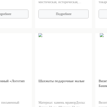
мистическая, историческая,...
токар
дробнее
Подробнее
енный «Логотип
Шахматы подарочные малые
Визи
Башк
 письменный
Материал: камень мраморДоска:
Визит