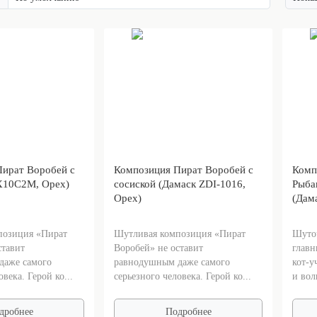
ират Воробей с
Композиция Пират Воробей с
Комп
Х10С2М, Орех)
сосиской (Дамаск ZDI-1016,
Рыба
Орех)
(Дам
позиция «Пират
Шутливая композиция «Пират
Шуточ
ставит
Воробей» не оставит
глав
даже самого
равнодушным даже самого
кот-у
века. Герой ко...
серьезного человека. Герой ко...
и вол
дробнее
Подробнее