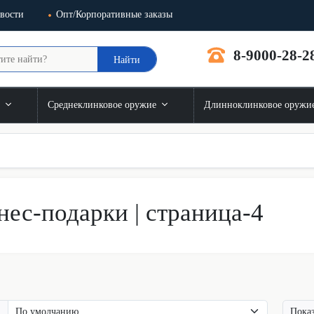
вости
Опт/Корпоративные заказы
8-9000-28-2
Найти
и
Среднеклинковое оружие
Длинноклинковое оружи
нес-подарки | страница-4
Показ