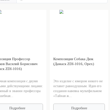
озиция Профессор
Композиция Собака Дюк
ков Василий Борисович
(Дамаск ZDI-1016, Орех)
аск ZDI-1016)
ная композиция с двумя
Это изделие с юмором никого не
ными действующими лицами:
оставит равнодушным. Идея его
ченый в звании профессора
создания навеяна мультфильмом
шебная...
«Тайная ж...
Подробнее
Подробнее