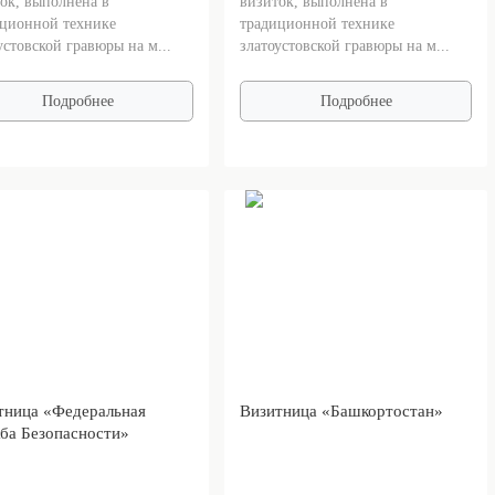
ок, выполнена в
визиток, выполнена в
ционной технике
традиционной технике
устовской гравюры на м...
златоустовской гравюры на м...
Подробнее
Подробнее
тница «Федеральная
Визитница «Башкортостан»
ба Безопасности»