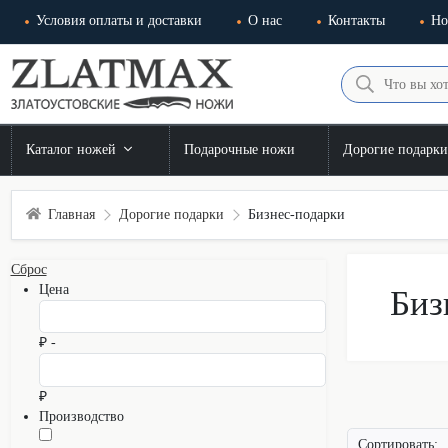
Условия оплаты и доставки
О нас
Контакты
Но
Каталог ножей
Подарочные ножи
Дорогие подарк
Главная
Дорогие подарки
Бизнес-подарки
Сброс
Цена
Биз
₽ -
₽
Производство
Сортировать: