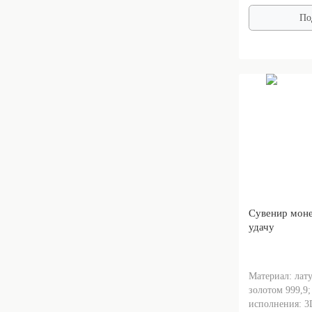
По
Сувенир моне
удачу
Материал: лат
золотом 999,9
исполнения: 3