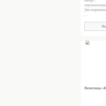
набор с
персонализаци
Две шариковые
...
По
Визитница «К