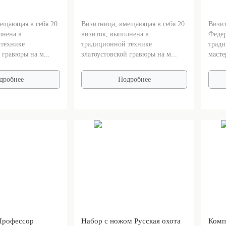
ещающая в себя 20
Визитница, вмещающая в себя 20
Визит
лнена в
визиток, выполнена в
Федер
технике
традиционной технике
тради
 гравюры на м...
златоустовской гравюры на м...
масте
дробнее
Подробнее
Профессор
Набор с ножом Русская охота
Комп