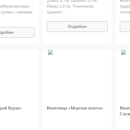
Длина 32 см. Ширина 32 см.
визит
ейКомплектация: –
Пешка 2,9 см. Технологии:
тради
 ручки с черными,
художест...
злато
Подробнее
дробнее
рай Курая»
Визитница «Морская пехота»
Визи
Служ