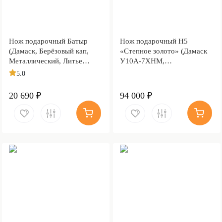
Нож подарочный Батыр
Нож подарочный Н5
(Дамаск, Берёзовый кап,
«Степное золото» (Дамаск
Металлический, Литье
У10А-7ХНМ,
Медведь)
Комбинированная люкс,
5.0
Литьё, Золочение клинка
гарды и тыльника)
20 690 ₽
94 000 ₽