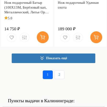
Нож подарочный Батыр
Нож подарочный Удачная
(100Х13М, Берёзовый кап,
охота
Металлический, Литье Орёл,
Золочение клинка гарды и
5.0
тыльника)
14 750 ₽
189 000 ₽
Показать ещё
1
2
Пункты выдачи в Калининграде: