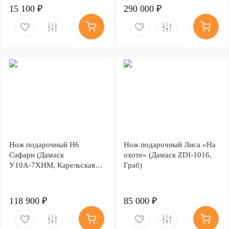
15 100 ₽
290 000 ₽
Нож подарочный Н6
Нож подарочный Лиса «На
Сафари (Дамаск
охоте» (Дамаск ZDI-1016,
У10А-7ХНМ, Карельская
Граб)
берёза, Литьё, Золочение
клинка гарды и тыльника)
118 900 ₽
85 000 ₽