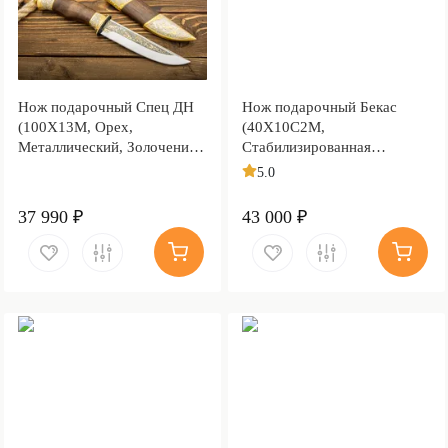
Нож подарочный Спец ДН
Нож подарочный Бекас
(100Х13М, Орех,
(40Х10С2М,
Металлический, Золочение
Стабилизированная
клинка гарды и тыльника)
карельская береза, Литьё,
5.0
Золочение клинка гарды и
тыльника)
37 990 ₽
43 000 ₽