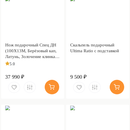
Нож подарочный Спец ДН
Скальпель подарочный
(100Х13М, Берёзовый кап,
Ultima Ratio с подставкой
Латунь, Золочение клинка
гарды и тыльника)
5.0
37 990 ₽
9 500 ₽