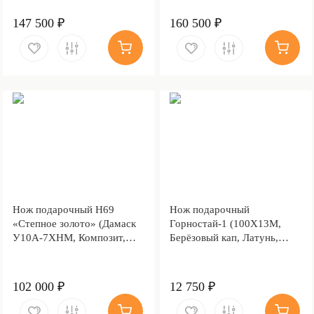
147 500 ₽
160 500 ₽
Нож подарочный Н69
Нож подарочный
«Степное золото» (Дамаск
Горностай-1 (100Х13М,
У10А-7ХНМ, Композит,
Берёзовый кап, Латунь,
Литьё, Золочение клинка
Золочение клинка гарды и
гарды и тыльника)
тыльника)
102 000 ₽
12 750 ₽