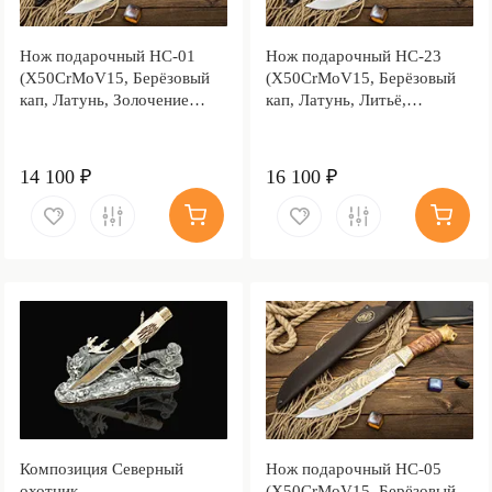
Нож подарочный НС-01
Нож подарочный НС-23
(X50CrMoV15, Берёзовый
(X50CrMoV15, Берёзовый
кап, Латунь, Золочение
кап, Латунь, Литьё,
клинка гарды и тыльника)
Золочение клинка гарды и
тыльника)
14 100 ₽
16 100 ₽
Композиция Северный
Нож подарочный НС-05
охотник
(X50CrMoV15, Берёзовый