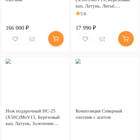
кап, Латунь, Литьё,
Золочение клинка гарды и
5.0
тыльника)
166 000 ₽
17 990 ₽
Нож подарочный НС-25
Композиция Северный
(X50CrMoV15, Берёзовый
охотник с агатом
кап, Латунь, Золочение
клинка гарды и тыльника)