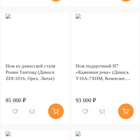
Нож из дамасской стали
Нож подарочный Н7
Ронин Тантоид (Дамаск
«Каменная река» (Дамаск
ZDI-1016, Орех, Литьё)
У10А-7ХНМ, Композит,
Литьё, Золочение клинка
гарды и тыльника)
85 000 ₽
93 000 ₽