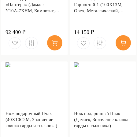
«Пантера» (Дамаск
Горностай-1 (100Х13М,
У10А-7ХНМ, Композит,
Орех, Металлический,
Литьё, Золочение клинка
Литье Волк)
гарды и тыльника)
92 400 ₽
14 150 ₽
Нож подарочный Пчак
Нож подарочный Пчак
(40Х10С2М, Золочение
(Дамаск, Золочение клинка
клинка гарды и тыльника)
гарды и тыльника)