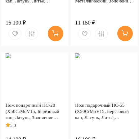
кап, Латунь, Литьё,
Металлический, Золочение
Золочение гарды и
клинка гарды и тыльника)
тыльника)
16 100 ₽
11 150 ₽
Нож подарочный НС-28
Нож подарочный НС-55
(X50CrMoV15, Берёзовый
(X50CrMoV15, Берёзовый
кап, Латунь, Золочение
кап, Латунь, Литьё,
клинка гарды и тыльника)
Золочение клинка гарды и
5.0
тыльника)