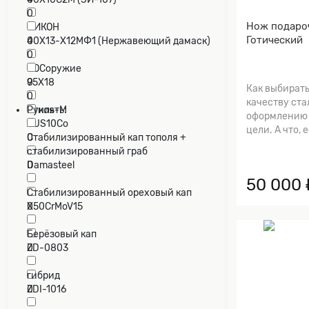
0
Нож подаро
НИКОН
Готический
0
40Х13-Х12МФ1 (Нержавеющий дамаск)
0
РОСоружие
0
95Х18
Как выбирать
0
качеству ста
Стиль-М
Рукоять:
оформлению 
0
AUS10Co
цели. А что, 
0
Cтабилизированный кап тополя +
стабилизированный граб
Damasteel
0
0
50 000 
Cтабилизированный ореховый кап
X50CrMoV15
0
0
Берёзовый кап
ZD-0803
0
0
гибрид
ZDI-1016
0
0