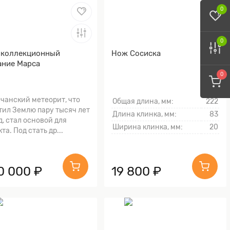
0
0
 коллекционный
Нож Сосиска
ние Марса
0
чанский метеорит, что
Общая длина, мм:
222
тил Землю пару тысяч лет
Длина клинка, мм:
83
д, стал основой для
Ширина клинка, мм:
20
та. Под стать др...
0 000 ₽
19 800 ₽