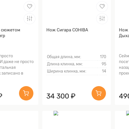
с сюжетом
Нож Сигара COHIBA
Нож
игр
Дыха
 просто
Сейм
Общая длина, мм:
170
И даже не просто
посе
Длина клинка, мм:
95
стальная
наза
Ширина клинка, мм:
14
к записано в
проек
₽
34 300 ₽
49