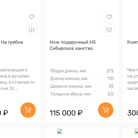
 На гребне
Нож подарочный Н5
Комп
Сибирское ханство
композиция о
Чем 
Общая длина, мм:
272
на и русалки,
на у
Длина клинка, мм:
110
ась, в отличие от
азар
Ширина клинка, мм:
25
сни.Эт...
часа
Толщина обуха, мм:
3,0
 ₽
115 000 ₽
30