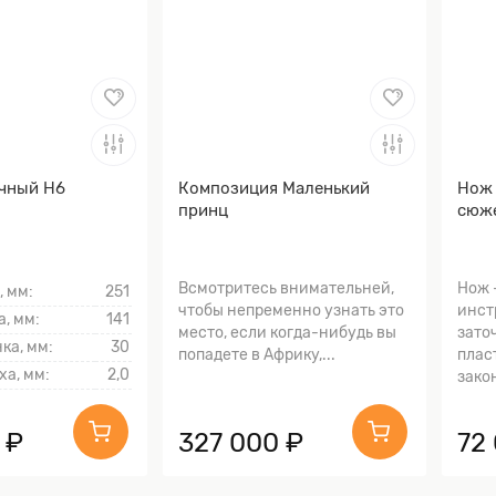
чный Н6
Композиция Маленький
Нож 
принц
сюже
Всмотритесь внимательней,
Нож 
, мм:
251
чтобы непременно узнать это
инст
, мм:
141
место, если когда-нибудь вы
зато
ка, мм:
30
попадете в Африку,...
плас
ха, мм:
2,0
закон
 ₽
327 000 ₽
72