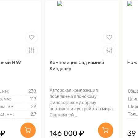
чный Н69
Композиция Сад камней
Нож 
Киндзоку
Авторская композиция
, мм:
230
Обща
посвящена японскому
, мм:
119
Длин
философскому образу
ка, мм:
29
Шири
постижения устройства мира.
ха, мм:
2,7
Толщ
Сад камней ...
 ₽
146 000 ₽
39