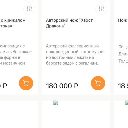
 с кинжалом
Авторский нож "Хвост
Нож 
стока»
Дракона"
композиция с
Авторский коллекционный
Обща
амять Востока»:
нож, рождённый в огне кузни,
Длин
е формы в
но достойный лежать на
Толщ
м мозаичном
бархате рядом с регалиям...
 ₽
180 000 ₽
18