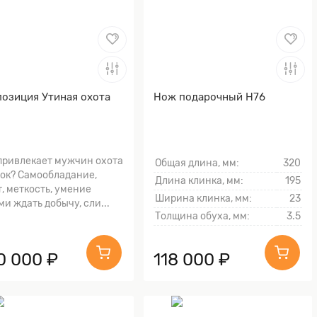
озиция Утиная охота
Нож подарочный Н76
привлекает мужчин охота
Общая длина, мм:
320
ток? Самообладание,
Длина клинка, мм:
195
т, меткость, умение
Ширина клинка, мм:
23
ми ждать добычу, сли...
Толщина обуха, мм:
3.5
0 000 ₽
118 000 ₽