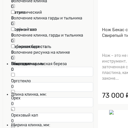
0
0
Золочение клинка
0
Латунь
Металлический
0
0
Золочение клинка гарды и тыльника
0
Нож Бекас 
Морёный кап
Мокумэ-ганэ
Свирепый т
0
0
Золочение клинка, гарды и тыльника
0
Наборная береста
Нержавеющая сталь
0
0
Золочение рисунка на клинке
Нож – это не
0
инструмент. 
Накладки карельская береза
Текстолит
Общая длина, мм:
заточенная 
0
0
пластина, ка
законе...
-
Оргстекло
0
73 000 
Длина клинка, мм:
Орех
0
-
Ореховый кап
0
Ширина клинка, мм: