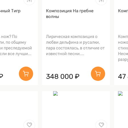
чный Тигр
Композиция На гребне
Комп
волны
 нож? По
Лирическая композиция о
Комп
ли, по общему
любви дельфина и русалки,
ножо
и преследуемой
пара состоялась, в отличие от
стих
если все лучши...
известной песни....
Несм
разр
₽
348 000 ₽
47