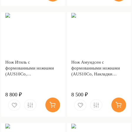
Нож Итиль с
Нож Амундсен с
формованными ножнами
формованными ножнами
(AUS10Co,
(AUS10Co, Накладки
Стабилизированная
карельская береза,
древесина, Алюминий,
Обработка клинка
Обработка клинка
Stonewash)
8 800 ₽
8 500 ₽
Stonewash)