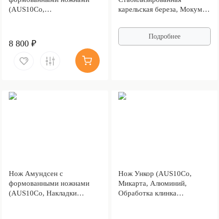
(AUS10Co,
карельская береза, Мокумэ-
Стабилизированный кап
ганэ)
клёна, Алюминий,
Подробнее
Обработка клинка
8 800 ₽
Stonewash)
Нож Амундсен с
Нож Ункор (AUS10Co,
формованными ножнами
Микарта, Алюминий,
(AUS10Co, Накладки
Обработка клинка
микарта, Обработка клинка
Stonewash)
Stonewash)