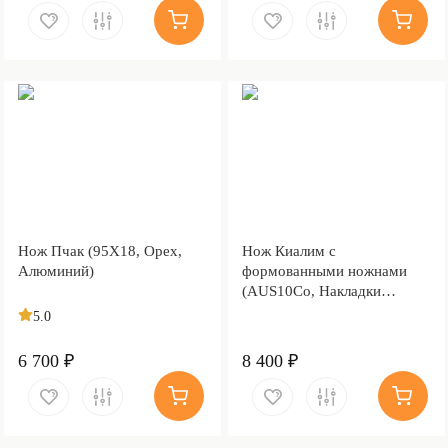
Нож Пчак (95Х18, Орех,
Нож Киалим с
Алюминий)
формованными ножнами
(AUS10Co, Накладки
стабилизированная
5.0
карельская береза,
Обработка клинка
6 700 ₽
8 400 ₽
Stonewash)