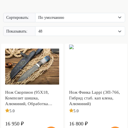
Сортировать:
Показывать:
Нож Скорпион (95Х18,
Нож Финка Lappi (ЭП-766,
Композит шишка,
Гибрид стаб. кап клена,
Алюминий, Обработка
Алюминий)
клинка Stonewash)
5.0
5.0
16 950 ₽
16 800 ₽