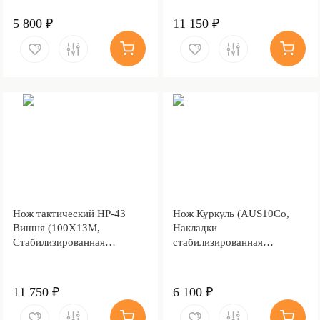
Латунь, Обработка клинка
Stonewash)
5 800 ₽
11 150 ₽
Нож тактический НР-43
Нож Куркуль (AUS10Co,
Вишня (100Х13М,
Накладки
Стабилизированная
стабилизированная
карельская береза лазурная,
карельская береза,
Латунь, Обработка клинка
Обработка клинка
Stonewash)
Stonewash)
11 750 ₽
6 100 ₽