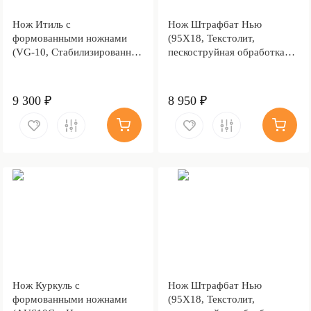
Нож Итиль с
Нож Штрафбат Нью
формованными ножнами
(95Х18, Текстолит,
(VG-10, Стабилизированный
пескоструйная обработка
кап клёна, Алюминий,
рукояти, Текстолит,
Обработка клинка
Обработка клинка
Stonewash)
Stonewash)
9 300 ₽
8 950 ₽
Нож Куркуль с
Нож Штрафбат Нью
формованными ножнами
(95Х18, Текстолит,