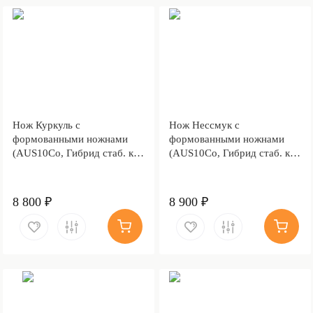
Нож Куркуль с
Нож Нессмук с
формованными ножнами
формованными ножнами
(AUS10Co, Гибрид стаб. кап
(AUS10Co, Гибрид стаб. кап
клена, Обработка клинка
клена)
Stonewash)
8 800 ₽
8 900 ₽