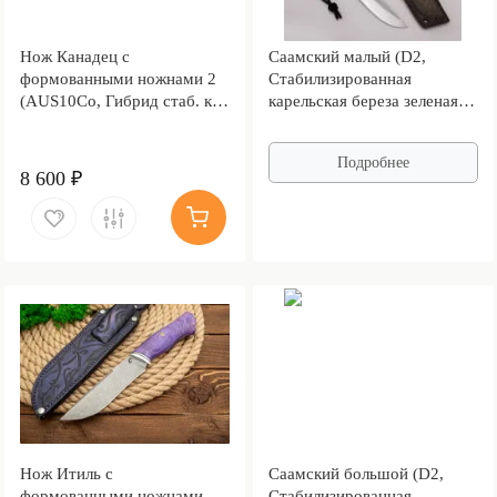
Нож Канадец с
Саамский малый (D2,
формованными ножнами 2
Стабилизированная
(AUS10Co, Гибрид стаб. кап
карельская береза зеленая,
клена, Обработка клинка
Мокумэ-ганэ)
Stonewash)
Подробнее
8 600 ₽
Нож Итиль с
Саамский большой (D2,
формованными ножнами
Стабилизированная