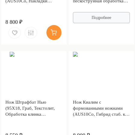
(AUS10Co, Накладки
пескоструйная обработка
композит, Обработка клинка
рукояти, Текстолит)
Stonewash)
Подробнее
8 800 ₽
Нож Штрафбат Нью
Нож Киалим с
(95Х18, Граб, Текстолит,
формованными ножнами
Обработка клинка
(AUS10Co, Гибрид стаб. кап
Stonewash)
клена, Обработка клинка
Stonewash)