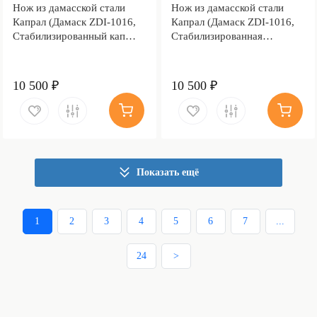
Нож из дамасской стали
Нож из дамасской стали
Капрал (Дамаск ZDI-1016,
Капрал (Дамаск ZDI-1016,
Стабилизированный кап
Стабилизированная
клёна, Алюминий)
древесина, Алюминий)
10 500 ₽
10 500 ₽
Показать ещё
1
2
3
4
5
6
7
...
24
>