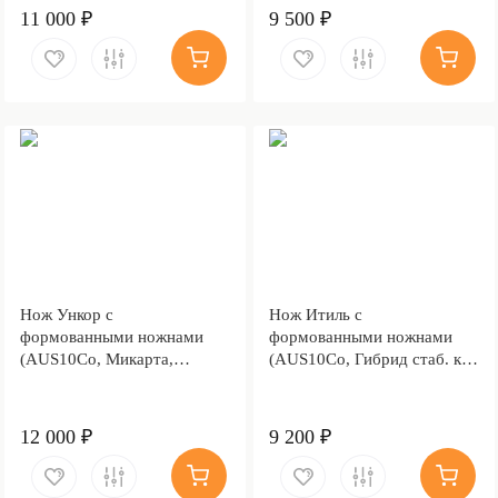
11 000 ₽
9 500 ₽
Нож Ункор с
Нож Итиль с
формованными ножнами
формованными ножнами
(AUS10Co, Микарта,
(AUS10Co, Гибрид стаб. кап
Алюминий, Обработка
клена, Алюминий)
клинка Stonewash)
12 000 ₽
9 200 ₽