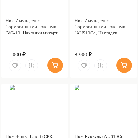
Нож Амундсен с
Нож Амундсен с
формованными ножнами
формованными ножнами
(VG-10, Накладки микарта,
(AUS10Co, Накладки
Обработка клинка
стабилизированный кап
Stonewash)
клёна, Полировка клинка)
11 000 ₽
8 900 ₽
Нож Финка Lappi (CPR,
Нож Куркуль (AUS10Co,