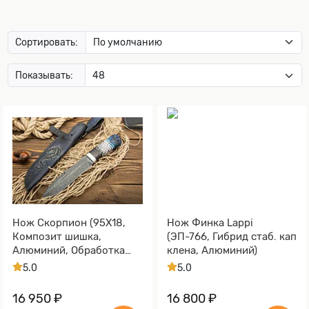
Сортировать:
Показывать:
Нож Скорпион (95Х18,
Нож Финка Lappi
Композит шишка,
(ЭП-766, Гибрид стаб. кап
Алюминий, Обработка
клена, Алюминий)
клинка Stonewash)
5.0
5.0
16 950 ₽
16 800 ₽