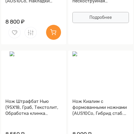
(AUS10Co, Накладки
пескоструйная
композит, Обработка
обработка рукояти,
клинка Stonewash)
Текстолит)
Подробнее
8 800 ₽
Нож Штрафбат Нью
Нож Киалим с
(95Х18, Граб, Текстолит,
формованными ножнами
Обработка клинка
(AUS10Co, Гибрид стаб.
Stonewash)
кап клена, Обработка
клинка Stonewash)