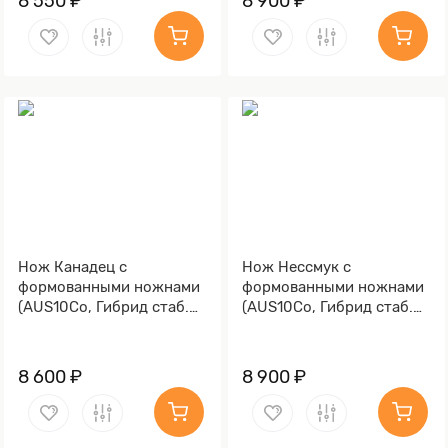
8 550 ₽
8 900 ₽
Нож Канадец с
Нож Нессмук с
формованными ножнами
формованными ножнами
(AUS10Co, Гибрид стаб.
(AUS10Co, Гибрид стаб.
кап клена, Обработка
кап клена, Обработка
клинка Stonewash)
клинка Stonewash)
8 600 ₽
8 900 ₽