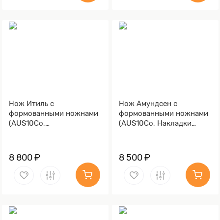
Нож Итиль с
Нож Амундсен с
формованными ножнами
формованными ножнами
(AUS10Co,
(AUS10Co, Накладки
Стабилизированная
карельская береза,
древесина, Алюминий,
Обработка клинка
Обработка клинка
Stonewash)
8 800 ₽
8 500 ₽
Stonewash)