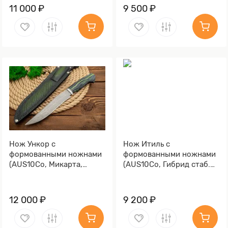
11 000 ₽
9 500 ₽
Нож Ункор с
Нож Итиль с
формованными ножнами
формованными ножнами
(AUS10Co, Микарта,
(AUS10Co, Гибрид стаб.
Алюминий, Обработка
кап клена, Алюминий)
клинка Stonewash)
12 000 ₽
9 200 ₽