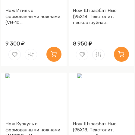
Нож Итиль с
Нож Штрафбат Нью
формованными ножнами
(95Х18, Текстолит,
(VG-10,
пескоструйная
Стабилизированный кап
обработка рукояти,
клёна, Алюминий,
Текстолит, Обработка
Обработка клинка
клинка Stonewash)
9 300 ₽
8 950 ₽
Stonewash)
Нож Куркуль с
Нож Штрафбат Нью
формованными ножнами
(95Х18, Текстолит,