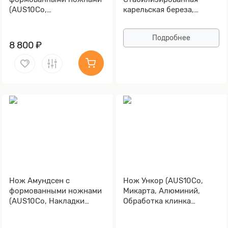
(AUS10Co,
карельская береза,
Стабилизированный кап
Мокумэ-ганэ)
клёна, Алюминий,
Подробнее
Обработка клинка
8 800 ₽
Stonewash)
Нож Амундсен с
Нож Ункор (AUS10Co,
формованными ножнами
Микарта, Алюминий,
(AUS10Co, Накладки
Обработка клинка
микарта, Обработка
Stonewash)
клинка Stonewash)