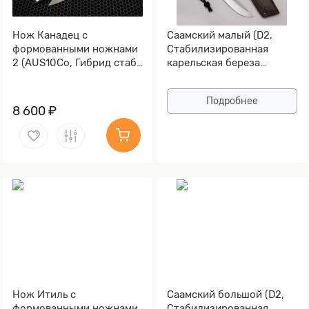
Нож Канадец с
Саамский малый (D2,
формованными ножнами
Стабилизированная
2 (AUS10Co, Гибрид стаб.
карельская береза
кап клена, Обработка
зеленая, Мокумэ-ганэ)
клинка Stonewash)
Подробнее
8 600 ₽
Нож Итиль с
Саамский большой (D2,
формованными ножнами
Стабилизированная