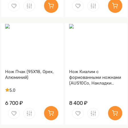
Нож Пчак (95Х18, Орех,
Нож Киалим с
Алюминий)
формованными ножнами
(AUS10Co, Накладки
стабилизированная
5.0
карельская береза,
Обработка клинка
6 700 ₽
8 400 ₽
Stonewash)