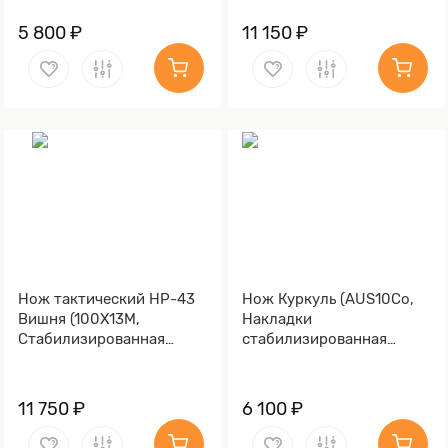
красная, Латунь,
Обработка клинка
5 800 ₽
11 150 ₽
Stonewash)
Нож тактический НР-43
Нож Куркуль (AUS10Co,
Вишня (100Х13М,
Накладки
Стабилизированная
стабилизированная
карельская береза
карельская береза,
лазурная, Латунь,
Обработка клинка
Обработка клинка
Stonewash)
11 750 ₽
6 100 ₽
Stonewash)