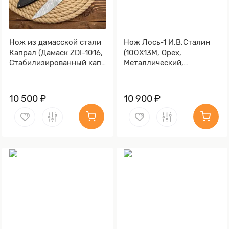
Нож из дамасской стали
Нож Лось-1 И.В.Сталин
Капрал (Дамаск ZDI-1016,
(100Х13М, Орех,
Стабилизированный кап
Металлический,
клёна Графитовый,
Золочение)
Алюминий)
10 500 ₽
10 900 ₽