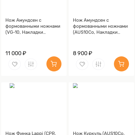
Нож Амундсен с
Нож Амундсен с
формованными ножнами
формованными ножнами
(VG-10, Накладки
(AUS10Co, Накладки
микарта, Обработка
стабилизированный кап
клинка Stonewash)
клёна, Полировка
клинка)
11 000 ₽
8 900 ₽
Нож Финка Lappi (CPR,
Нож Куркуль (AUS10Co,