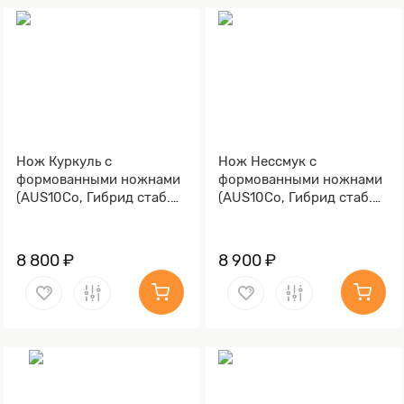
Нож Куркуль с
Нож Нессмук с
формованными ножнами
формованными ножнами
(AUS10Co, Гибрид стаб.
(AUS10Co, Гибрид стаб.
кап клена, Обработка
кап клена)
клинка Stonewash)
8 800 ₽
8 900 ₽