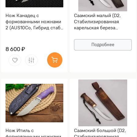
Нож Канадец с
Саамский малый (D2,
формованными ножнами
Стабилизированная
2 (AUS10Co, Гибрид стаб.
карельская береза
кап клена, Обработка
зеленая, Мокумэ-ганэ)
клинка Stonewash)
Подробнее
8 600 ₽
Нож Итиль с
Саамский большой (D2,
формованными ножнами
Стабилизированная