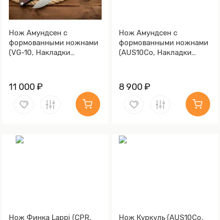
Нож Амундсен с
Нож Амундсен с
формованными ножнами
формованными ножнами
(VG-10, Накладки
(AUS10Co, Накладки
микарта, Обработка
стабилизированный кап
клинка Stonewash)
клёна, Полировка
клинка)
11 000 ₽
8 900 ₽
Нож Финка Lappi (CPR,
Нож Куркуль (AUS10Co,