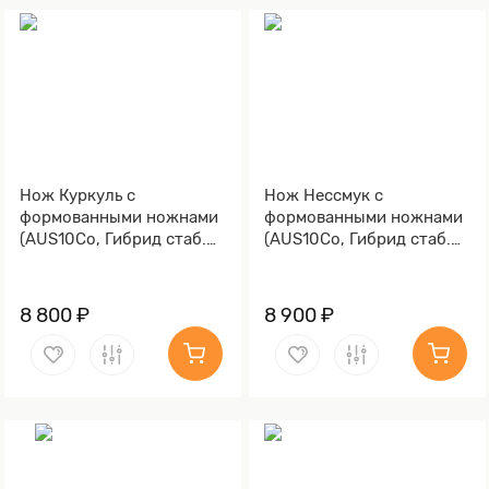
Нож Куркуль с
Нож Нессмук с
формованными ножнами
формованными ножнами
(AUS10Co, Гибрид стаб.
(AUS10Co, Гибрид стаб.
кап клена, Обработка
кап клена)
клинка Stonewash)
8 800 ₽
8 900 ₽