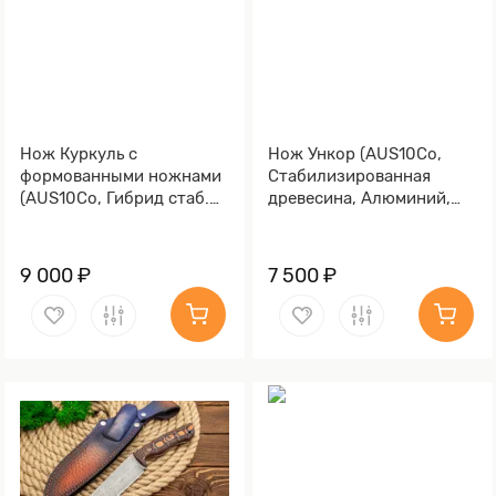
Нож Куркуль с
Нож Ункор (AUS10Co,
формованными ножнами
Стабилизированная
(AUS10Co, Гибрид стаб.
древесина, Алюминий,
кап клена)
Обработка клинка
Stonewash)
9 000 ₽
7 500 ₽