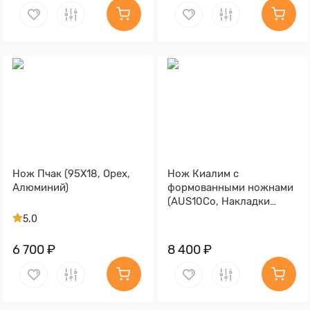
Нож Пчак (95Х18, Орех,
Нож Киалим с
Алюминий)
формованными ножнами
(AUS10Co, Накладки
стабилизированная
5.0
карельская береза,
Обработка клинка
6 700 ₽
8 400 ₽
Stonewash)