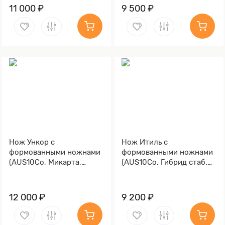
11 000 ₽
9 500 ₽
Нож Ункор с
Нож Итиль с
формованными ножнами
формованными ножнами
(AUS10Co, Микарта,
(AUS10Co, Гибрид стаб.
Алюминий, Обработка
кап клена, Алюминий)
клинка Stonewash)
12 000 ₽
9 200 ₽