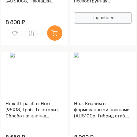
(AUS10Co, Накладки
пескоструйная
композит, Обработка
обработка рукояти,
клинка Stonewash)
Текстолит)
Подробнее
8 800 ₽
Нож Штрафбат Нью
Нож Киалим с
(95Х18, Граб, Текстолит,
формованными ножнами
Обработка клинка
(AUS10Co, Гибрид стаб.
Stonewash)
кап клена, Обработка
клинка Stonewash)