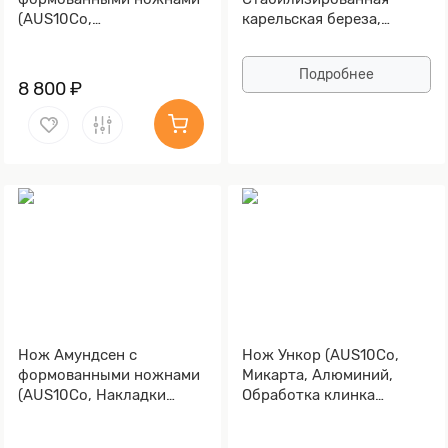
(AUS10Co,
карельская береза,
Стабилизированный кап
Мокумэ-ганэ)
клёна, Алюминий,
Подробнее
Обработка клинка
8 800 ₽
Stonewash)
Нож Амундсен с
Нож Ункор (AUS10Co,
формованными ножнами
Микарта, Алюминий,
(AUS10Co, Накладки
Обработка клинка
микарта, Обработка
Stonewash)
клинка Stonewash)