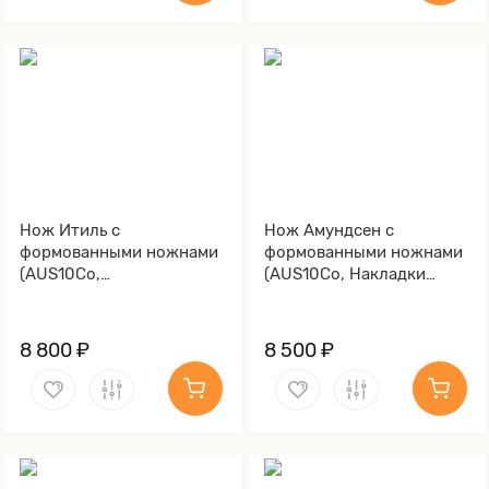
Нож Итиль с
Нож Амундсен с
формованными ножнами
формованными ножнами
(AUS10Co,
(AUS10Co, Накладки
Стабилизированная
карельская береза,
древесина, Алюминий,
Обработка клинка
Обработка клинка
Stonewash)
8 800 ₽
8 500 ₽
Stonewash)