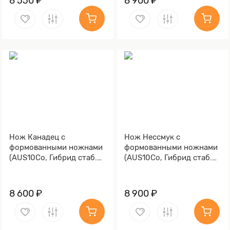
8 550 ₽
8 900 ₽
Нож Канадец с
Нож Нессмук с
формованными ножнами
формованными ножнами
(AUS10Co, Гибрид стаб.
(AUS10Co, Гибрид стаб.
кап клена, Обработка
кап клена, Обработка
клинка Stonewash)
клинка Stonewash)
8 600 ₽
8 900 ₽