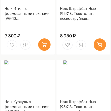
Нож Итиль с
Нож Штрафбат Нью
формованными ножнами
(95Х18, Текстолит,
(VG-10,
пескоструйная
Стабилизированный кап
обработка рукояти,
клёна, Алюминий,
Текстолит, Обработка
Обработка клинка
клинка Stonewash)
9 300 ₽
8 950 ₽
Stonewash)
Нож Куркуль с
Нож Штрафбат Нью
формованными ножнами
(95Х18, Текстолит,