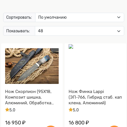
Сортировать:
Показывать:
Нож Скорпион (95Х18,
Нож Финка Lappi
Композит шишка,
(ЭП-766, Гибрид стаб. кап
Алюминий, Обработка
клена, Алюминий)
клинка Stonewash)
5.0
5.0
16 950 ₽
16 800 ₽