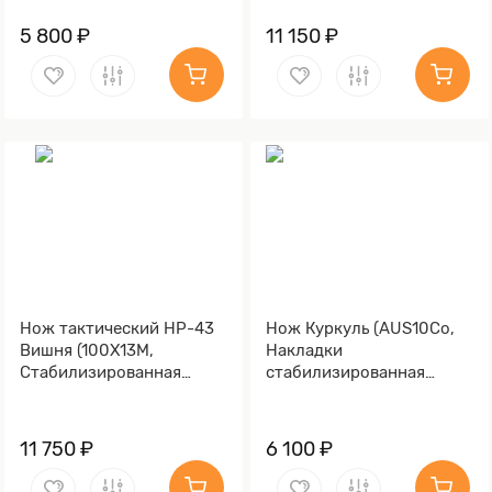
красная, Латунь,
Обработка клинка
5 800 ₽
11 150 ₽
Stonewash)
Нож тактический НР-43
Нож Куркуль (AUS10Co,
Вишня (100Х13М,
Накладки
Стабилизированная
стабилизированная
карельская береза
карельская береза,
лазурная, Латунь,
Обработка клинка
Обработка клинка
Stonewash)
11 750 ₽
6 100 ₽
Stonewash)