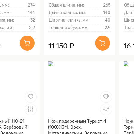
тыль
, мм:
274
Общая длина, мм:
265
Обща
, мм:
144
Длина клинка, мм:
140
Длин
ка, мм:
32
Ширина клинка, мм:
40
Шири
ха, мм:
2.2
Толщина обуха, мм:
2.9
Толщ
₽
11 150 ₽
16 
чный НС-21
Нож подарочный Турист-1
Нож
, Берёзовый
(100Х13М, Орех,
Горн
, Золочение
Металлический, Золочение
Берё