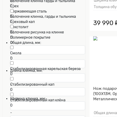
Ширина клин
0
Золочение клинка гарды и тыльника
Орех
0
Толщина обу
0
Нержавеющая сталь
0
Золочение клинка, гарды и тыльника
39 990 
Ореховый кап
0
0
Текстолит
0
Золочение рисунка на клинке
Полимерное покрытие
0
0
Общая длина, мм:
Смола
-
0
Стабилизированная карельская береза
Длина клинка, мм:
0
Стабилизированный кап
-
Нож подаро
0
(100Х13М, Ор
Ширина клинка, мм:
Металличес
Стабилизированный кап клёна
клинка гард
0
-
Общая длина