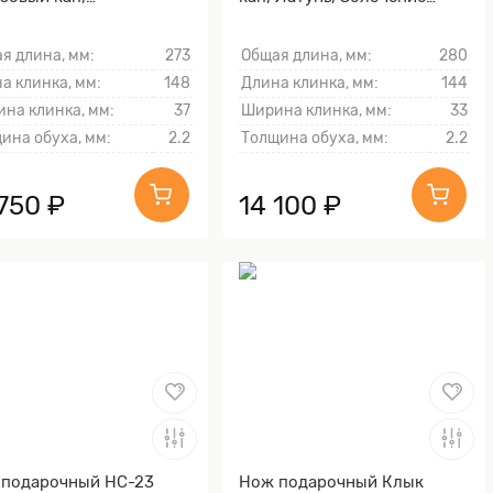
ллический, Литьё,
клинка гарды и тыльника)
чение клинка гарды и
я длина, мм:
273
Общая длина, мм:
280
ника)
а клинка, мм:
148
Длина клинка, мм:
144
на клинка, мм:
37
Ширина клинка, мм:
33
ина обуха, мм:
2.2
Толщина обуха, мм:
2.2
 750 ₽
14 100 ₽
подарочный НС-23
Нож подарочный Клык