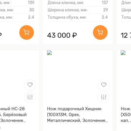
, мм:
139
Длина клинка, мм:
137
Длин
ка, мм:
30
Ширина клинка, мм:
29
Шири
ха, мм:
2.4
Толщина обуха, мм:
2.4
Толщ
₽
43 000 ₽
12 
чный НС-28
Нож подарочный Хищник
Нож
, Берёзовый
(100Х13М, Орех,
(X50
, Золочение
Металлический, Золочение
кап,
ы и тыльника)
клинка гарды и тыльника)
Золо
в