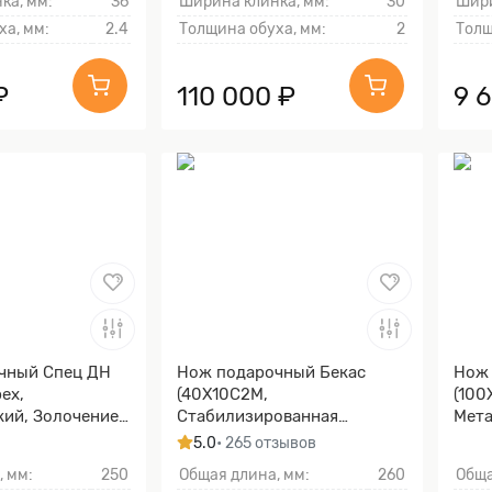
ка, мм:
36
Ширина клинка, мм:
30
Шири
ха, мм:
2.4
Толщина обуха, мм:
2
Толщ
₽
110 000 ₽
9 
чный Спец ДН
Нож подарочный Бекас
Нож
ех,
(40Х10С2М,
(100
кий, Золочение
Стабилизированная
Мета
ы и тыльника)
карельская береза, Литьё,
клин
5.0
• 265 отзывов
Золочение клинка гарды и
, мм:
250
Общая длина, мм:
260
Обща
тыльника)