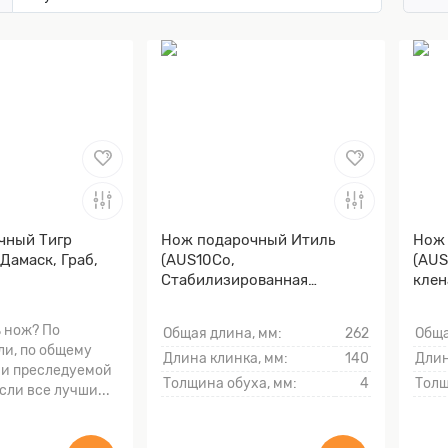
чный Тигр
Нож подарочный Итиль
Нож 
Дамаск, Граб,
(AUS10Co,
(AUS
Стабилизированная
клен
древесина)
 нож? По
Общая длина, мм:
262
Обща
ли, по общему
Длина клинка, мм:
140
Длин
и преследуемой
Толщина обуха, мм:
4
Толщ
если все лучши...