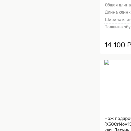
Общая длина
Длина клинка
Ширина клин
Толщина обу
14 100 
Нож подаро
(X50CrMoV15
кап, Латунь