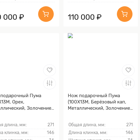
0 000 ₽
110 000 ₽
 подарочный Пума
Нож подарочный Пума
Х13М, Орех,
(100Х13М, Берёзовый кап,
ллический, Золочение
Металлический, Золочение
ка)
клинка гарды и тыльника)
я длина, мм:
271
Общая длина, мм:
271
а клинка, мм:
146
Длина клинка, мм:
146