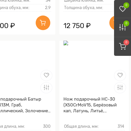
на клинка, мм:
34
Ширина клинка, мм:
34
0
ина обуха, мм:
2.9
Толщина обуха, мм:
2.9
600 ₽
12 750 ₽
0
0
 подарочный Батыр
Нож подарочный НС-30
Х13М, Граб,
(X50CrMoV15, Берёзовый
ллический, Золочение
кап, Латунь, Литьё,
ка гарды и тыльника)
Золочение гарды и
тыльника)
я длина, мм:
300
Общая длина, мм:
314