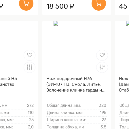
₽
18 500 ₽
45
чный Н5
Нож подарочный Н76
Нож
ханство
(ЭИ-107 ТЦ, Смола, Литьё,
(Дам
Золочение клинка гарды и
Стаб
тыльника)
каре
Золо
, мм:
272
Общая длина, мм:
320
Обща
тыль
, мм:
110
Длина клинка, мм:
195
Длин
ка, мм:
25
Ширина клинка, мм:
23
Шири
ха, мм:
3,0
Толщина обуха, мм:
3.5
Толщ