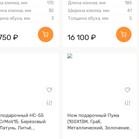
а клинка, мм:
170
Длина клинка, мм:
185
на клинка, мм:
30
Ширина клинка, мм:
41
ина обуха, мм:
3
Толщина обуха, мм:
5
750 ₽
16 100 ₽
 подарочный НС-55
Нож подарочный Пума
CrMoV15, Берёзовый
(100Х13М, Граб,
 Латунь, Литьё,
Металлический, Золочение
чение клинка гарды и
клинка гарды и тыльника)