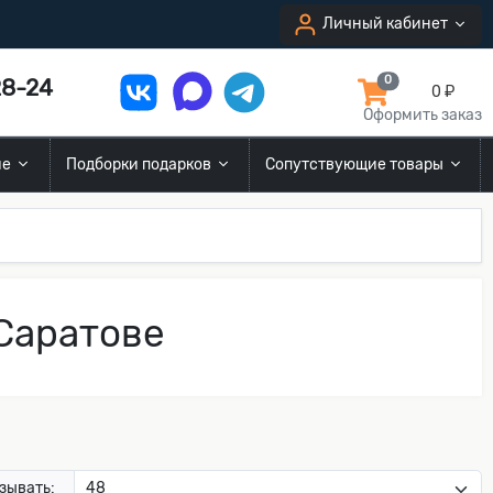
Личный кабинет
8-24
0
0 ₽
Оформить заказ
ие
Подборки подарков
Сопутствующие товары
Саратове
зывать: