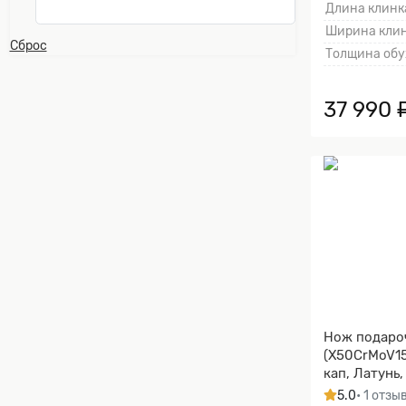
Длина клинка
Ширина клин
Сброс
Толщина обу
37 990 
Нож подаро
(X50CrMoV15
кап, Латунь
клинка гард
5.0
• 1 отзы