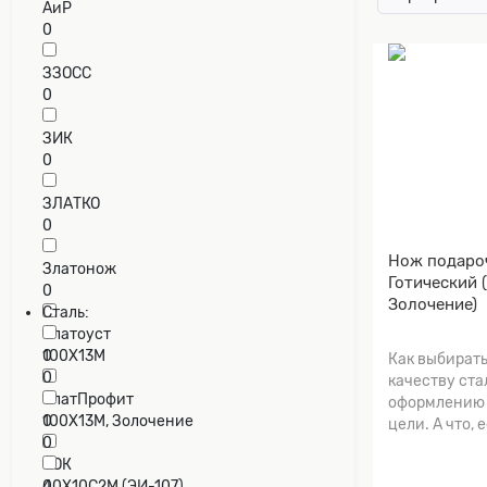
АиР
0
ЗЗОСС
0
ЗИК
0
ЗЛАТКО
0
Нож подаро
Златонож
Готический (
0
Золочение)
Сталь:
Златоуст
0
100Х13М
Как выбирать
0
качеству ста
ЗлатПрофит
оформлению 
0
100Х13М, Золочение
цели. А что, 
0
ЗОК
0
40Х10С2М (ЭИ-107)