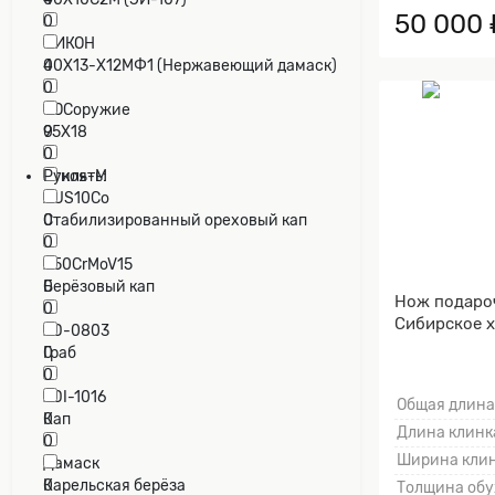
50 000 
0
НИКОН
0
40Х13-Х12МФ1 (Нержавеющий дамаск)
0
РОСоружие
0
95Х18
0
Стиль-М
Рукоять:
0
AUS10Co
0
Cтабилизированный ореховый кап
0
X50CrMoV15
0
Берёзовый кап
Нож подаро
0
Сибирское 
ZD-0803
0
Граб
0
ZDI-1016
Общая длина
0
Кап
Длина клинка
0
Ширина клин
Дамаск
0
Карельская берёза
Толщина обу