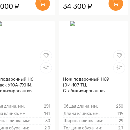
 000 ₽
34 300 ₽
 подарочный Н6
Нож подарочный Н69
аск У10А-7ХНМ,
(ЭИ-107 ТЦ,
илизированная
Стабилизированная
льская береза, Литьё,
карельская береза, Литьё,
чение клинка гарды и
Золочение клинка гарды и
я длина, мм:
251
Общая длина, мм:
230
ника)
тыльника)
а клинка, мм:
141
Длина клинка, мм:
119
на клинка, мм:
30
Ширина клинка, мм:
29
ина обуха, мм:
2,0
Толщина обуха, мм:
2,7