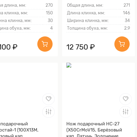
ника)
я длина, мм:
270
Общая длина, мм:
271
а клинка, мм:
150
Длина клинка, мм:
146
на клинка, мм:
30
Ширина клинка, мм:
34
ина обуха, мм:
4
Толщина обуха, мм:
2.9
100 ₽
12 750 ₽
 подарочный
Нож подарочный НС-27
остай-1 (100Х13М,
(X50CrMoV15, Берёзовый
зовый кап,
кап, Латунь, Золочение