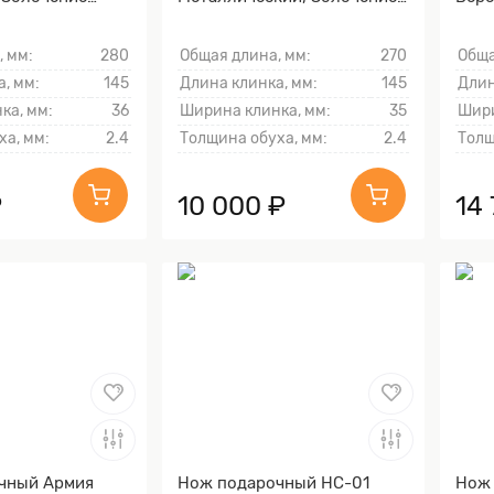
ы и тыльника)
клинка гарды и тыльника)
Мета
Золо
, мм:
280
Общая длина, мм:
270
Обща
тыль
, мм:
145
Длина клинка, мм:
145
Длин
ка, мм:
36
Ширина клинка, мм:
35
Шири
ха, мм:
2.4
Толщина обуха, мм:
2.4
Толщ
₽
10 000 ₽
14
чный Армия
Нож подарочный НС-01
Нож 