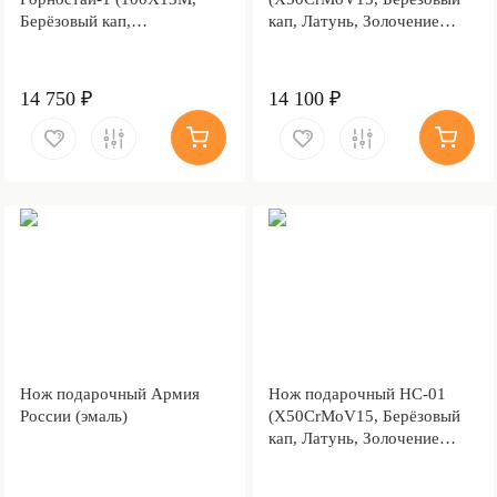
Берёзовый кап,
кап, Латунь, Золочение
Металлический, Литьё,
клинка гарды и тыльника)
Золочение клинка гарды и
тыльника)
14 750 ₽
14 100 ₽
Нож подарочный Армия
Нож подарочный НС-01
России (эмаль)
(X50CrMoV15, Берёзовый
кап, Латунь, Золочение
клинка гарды и тыльника)