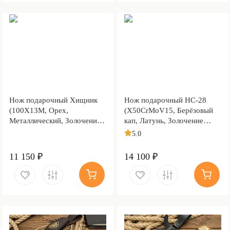
Нож подарочный Хищник
Нож подарочный НС-28
(100Х13М, Орех,
(X50CrMoV15, Берёзовый
Металлический, Золочение
кап, Латунь, Золочение
клинка гарды и тыльника)
клинка гарды и тыльника)
5.0
11 150 ₽
14 100 ₽