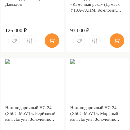
Давыдов
«Каменная река» (Дамаск
У10А-7ХНМ, Композит,
Литьё, Золочение клинка
гарды и тыльника)
126 000 ₽
93 000 ₽
Нож подарочный НС-24
Нож подарочный НС-24
(X50CrMoV15, Берёзовый
(X50CrMoV15, Морёный
кап, Латунь, Золочение
кап, Латунь, Золочение
клинка гарды и тыльника)
клинка гарды и тыльника)