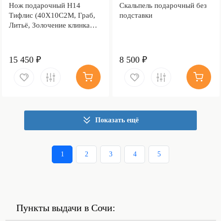
Нож подарочный Н14
Скальпель подарочный без
Тифлис (40Х10С2М, Граб,
подставки
Литьё, Золочение клинка
гарды и тыльника)
15 450 ₽
8 500 ₽
Показать ещё
1
2
3
4
5
Пункты выдачи в Сочи: