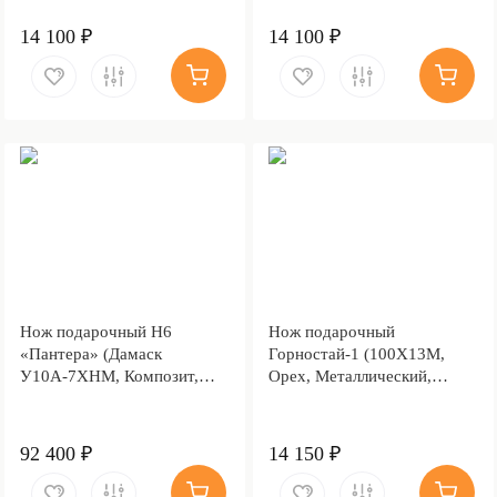
14 100 ₽
14 100 ₽
Нож подарочный Н6
Нож подарочный
«Пантера» (Дамаск
Горностай-1 (100Х13М,
У10А-7ХНМ, Композит,
Орех, Металлический,
Литьё, Золочение клинка
Литье Волк)
гарды и тыльника)
92 400 ₽
14 150 ₽