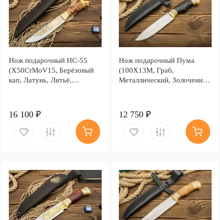
Нож подарочный НС-55
Нож подарочный Пума
(X50CrMoV15, Берёзовый
(100Х13М, Граб,
кап, Латунь, Литьё,
Металлический, Золочение
Золочение клинка гарды и
клинка гарды и тыльника)
тыльника)
16 100 ₽
12 750 ₽