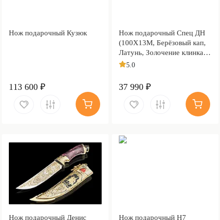
Нож подарочный Кузюк
Нож подарочный Спец ДН
(100Х13М, Берёзовый кап,
Латунь, Золочение клинка
гарды и тыльника)
5.0
113 600 ₽
37 990 ₽
Нож подарочный Денис
Нож подарочный Н7