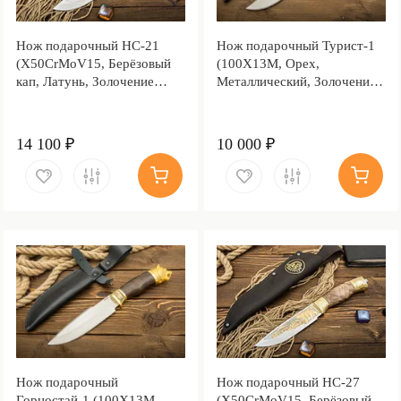
Нож подарочный НС-21
Нож подарочный Турист-1
(X50CrMoV15, Берёзовый
(100Х13М, Орех,
кап, Латунь, Золочение
Металлический, Золочение
клинка гарды и тыльника)
клинка гарды и тыльника)
14 100 ₽
10 000 ₽
Нож подарочный
Нож подарочный НС-27
Горностай-1 (100Х13М,
(X50CrMoV15, Берёзовый