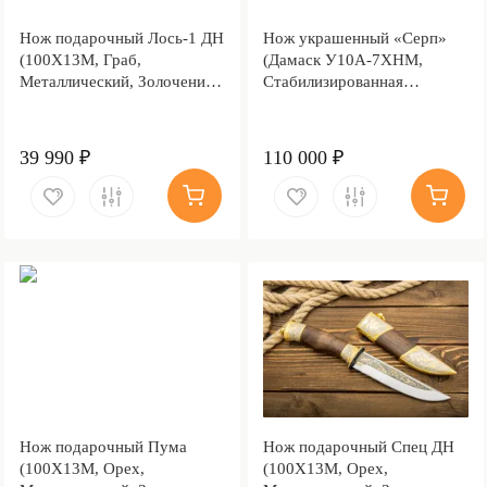
Нож подарочный Лось-1 ДН
Нож украшенный «Серп»
(100Х13М, Граб,
(Дамаск У10А-7ХНМ,
Металлический, Золочение
Стабилизированная
клинка гарды и тыльника)
карельская береза, Литьё,
Золочение клинка гарды и
тыльника)
39 990 ₽
110 000 ₽
Нож подарочный Пума
Нож подарочный Спец ДН
(100Х13М, Орех,
(100Х13М, Орех,