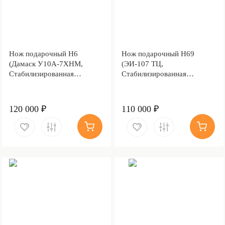
Нож подарочный Н6
Нож подарочный Н69
(Дамаск У10А-7ХНМ,
(ЭИ-107 ТЦ,
Стабилизированная
Стабилизированная
карельская береза, Литьё,
карельская береза, Литьё,
Золочение клинка гарды и
Золочение клинка гарды и
тыльника)
тыльника)
120 000 ₽
110 000 ₽