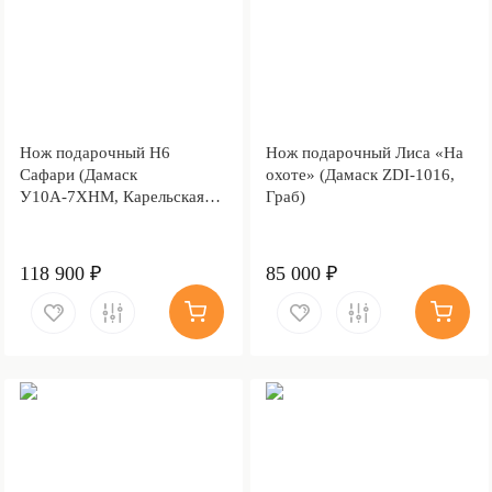
Нож подарочный Н6
Нож подарочный Лиса «На
Сафари (Дамаск
охоте» (Дамаск ZDI-1016,
У10А-7ХНМ, Карельская
Граб)
берёза, Литьё, Золочение
клинка гарды и тыльника)
118 900 ₽
85 000 ₽