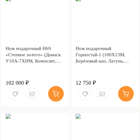
Нож подарочный Н69
Нож подарочный
«Степное золото» (Дамаск
Горностай-1 (100Х13М,
У10А-7ХНМ, Композит,
Берёзовый кап, Латунь,
Литьё, Золочение клинка
Золочение клинка гарды и
гарды и тыльника)
тыльника)
102 000 ₽
12 750 ₽