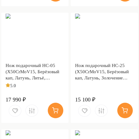
Нож подарочный НС-05
Нож подарочный НС-25
(X50CrMoV15, Берёзовый
(X50CrMoV15, Берёзовый
кап, Латунь, Литьё,
кап, Латунь, Золочение
Золочение клинка гарды и
клинка гарды и тыльника)
5.0
тыльника)
17 990 ₽
15 100 ₽