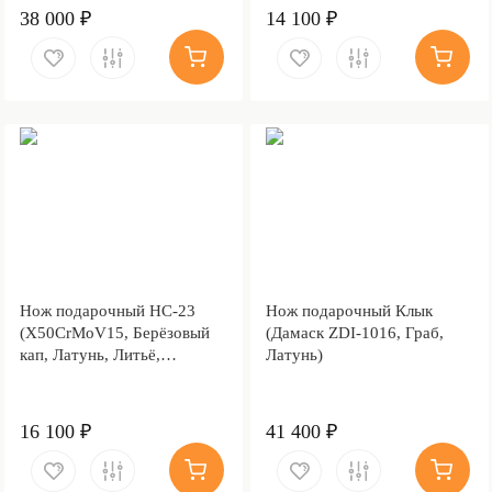
38 000 ₽
14 100 ₽
Нож подарочный НС-23
Нож подарочный Клык
(X50CrMoV15, Берёзовый
(Дамаск ZDI-1016, Граб,
кап, Латунь, Литьё,
Латунь)
Золочение клинка гарды и
тыльника)
16 100 ₽
41 400 ₽