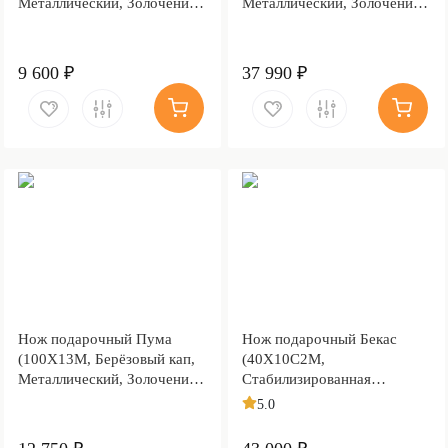
Металлический, Золочение
Металлический, Золочение
клинка)
клинка гарды и тыльника)
9 600 ₽
37 990 ₽
Нож подарочный Пума
Нож подарочный Бекас
(100Х13М, Берёзовый кап,
(40Х10С2М,
Металлический, Золочение
Стабилизированная
клинка гарды и тыльника)
карельская береза, Литьё,
5.0
Золочение клинка гарды и
тыльника)