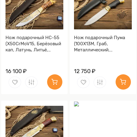
Нож подарочный НС-55
Нож подарочный Пума
(X50CrMoV15, Берёзовый
(100Х13М, Граб,
кап, Латунь, Литьё,
Металлический,
Золочение клинка гарды
Золочение клинка гарды
и тыльника)
и тыльника)
16 100 ₽
12 750 ₽