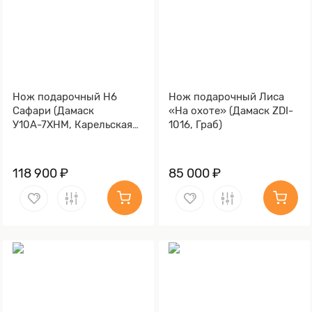
Нож подарочный Н6
Нож подарочный Лиса
Сафари (Дамаск
«На охоте» (Дамаск ZDI-
У10А-7ХНМ, Карельская
1016, Граб)
берёза, Литьё, Золочение
клинка гарды и тыльника)
118 900 ₽
85 000 ₽