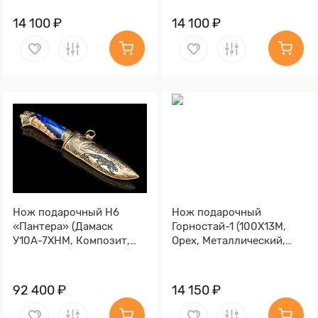
14 100 ₽
14 100 ₽
Нож подарочный Н6
Нож подарочный
«Пантера» (Дамаск
Горностай-1 (100Х13М,
У10А-7ХНМ, Композит,
Орех, Металлический,
Литьё, Золочение клинка
Литье Волк)
гарды и тыльника)
92 400 ₽
14 150 ₽