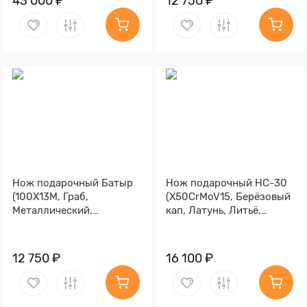
43 000 ₽
12 750 ₽
Нож подарочный Батыр
Нож подарочный НС-30
(100Х13М, Граб,
(X50CrMoV15, Берёзовый
Металлический,
кап, Латунь, Литьё,
Золочение клинка гарды
Золочение гарды и
и тыльника)
тыльника)
12 750 ₽
16 100 ₽