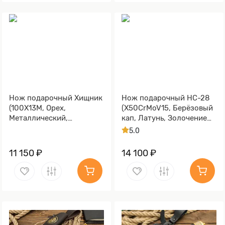
Нож подарочный Хищник
Нож подарочный НС-28
(100Х13М, Орех,
(X50CrMoV15, Берёзовый
Металлический,
кап, Латунь, Золочение
Золочение клинка гарды
клинка гарды и тыльника)
5.0
и тыльника)
11 150 ₽
14 100 ₽