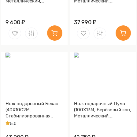
Металлический,
Металлический,
Золочение клинка)
Золочение клинка гарды
и тыльника)
9 600 ₽
37 990 ₽
Нож подарочный Бекас
Нож подарочный Пума
(40Х10С2М,
(100Х13М, Берёзовый кап,
Стабилизированная
Металлический,
карельская береза,
Золочение клинка гарды
5.0
Литьё, Золочение клинка
и тыльника)
гарды и тыльника)