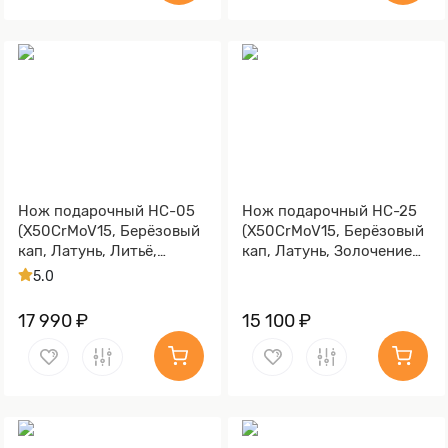
Нож подарочный НС-05
Нож подарочный НС-25
(X50CrMoV15, Берёзовый
(X50CrMoV15, Берёзовый
кап, Латунь, Литьё,
кап, Латунь, Золочение
Золочение клинка гарды
клинка гарды и тыльника)
5.0
и тыльника)
17 990 ₽
15 100 ₽