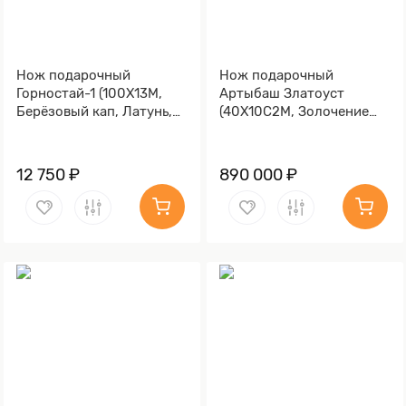
Нож подарочный
Нож подарочный
Горностай-1 (100Х13М,
Артыбаш Златоуст
Берёзовый кап, Латунь,
(40Х10С2М, Золочение
Золочение клинка гарды
клинка гарды и тыльника)
и тыльника)
12 750 ₽
890 000 ₽