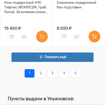
Нож подарочный Н14
Скальпель подарочный
Тифлис (40Х10С2М, Граб,
без подставки
Литьё, Золочение клинка
гарды и тыльника)
15 450 ₽
8 500 ₽
Показать ещё
1
2
3
4
5
Пункты выдачи в Ульяновске: