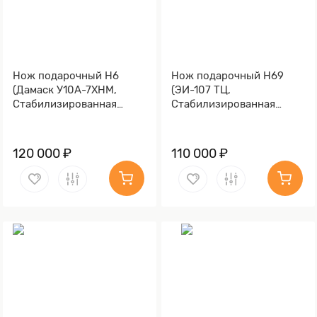
Нож подарочный Н6
Нож подарочный Н69
(Дамаск У10А-7ХНМ,
(ЭИ-107 ТЦ,
Стабилизированная
Стабилизированная
карельская береза,
карельская береза,
Литьё, Золочение клинка
Литьё, Золочение клинка
гарды и тыльника)
гарды и тыльника)
120 000 ₽
110 000 ₽