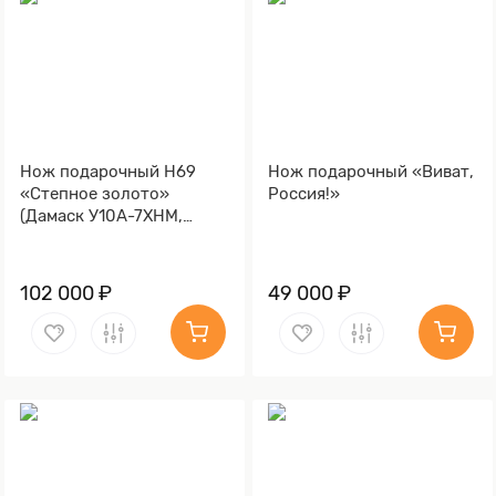
Нож подарочный Н69
Нож подарочный «Виват,
«Степное золото»
Россия!»
(Дамаск У10А-7ХНМ,
Композит, Литьё,
Золочение клинка гарды
и тыльника)
102 000 ₽
49 000 ₽