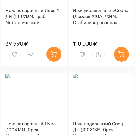
Нож подарочный Лось-1
Нож украшенный «Серп»
ДН (100Х13М, Граб,
(Дамаск У10А-7ХНМ,
Металлический,
Стабилизированная
Золочение клинка гарды
карельская береза,
и тыльника)
Литьё, Золочение клинка
гарды и тыльника)
39 990 ₽
110 000 ₽
Нож подарочный Пума
Нож подарочный Спец
(100Х13М, Орех,
ДН (100Х13М, Орех,