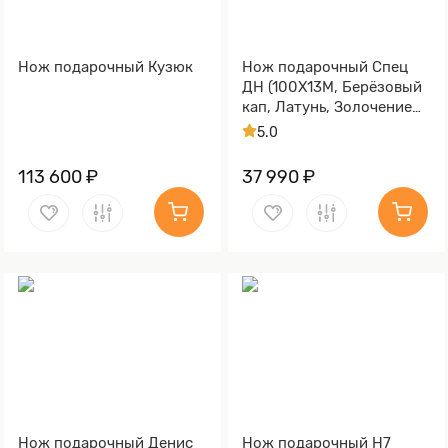
Нож подарочный Кузюк
Нож подарочный Спец
ДН (100Х13М, Берёзовый
кап, Латунь, Золочение
клинка гарды и тыльника)
5.0
113 600 ₽
37 990 ₽
Нож подарочный Денис
Нож подарочный Н7