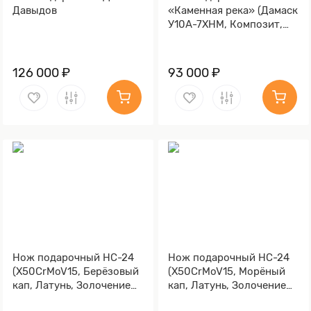
Давыдов
«Каменная река» (Дамаск
У10А-7ХНМ, Композит,
Литьё, Золочение клинка
гарды и тыльника)
126 000 ₽
93 000 ₽
Нож подарочный НС-24
Нож подарочный НС-24
(X50CrMoV15, Берёзовый
(X50CrMoV15, Морёный
кап, Латунь, Золочение
кап, Латунь, Золочение
клинка гарды и тыльника)
клинка гарды и тыльника)