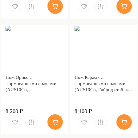
Нож Орикс с
Нож Кержак с
формованными ножнами
формованными ножнами
(AUS10Co,
(AUS10Co, Гибрид стаб. кап
Стабилизированная
клена, Алюминий,
древесина, Алюминий,
Обработка клинка
Обработка клинка
Stonewash)
8 200 ₽
8 100 ₽
Stonewash)