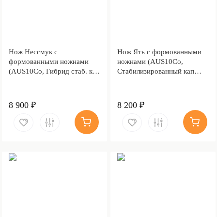
Нож Нессмук с
Нож Ять с формованными
формованными ножнами
ножнами (AUS10Co,
(AUS10Co, Гибрид стаб. кап
Стабилизированный кап
клена)
клёна, Обработка клинка
Stonewash)
8 900 ₽
8 200 ₽