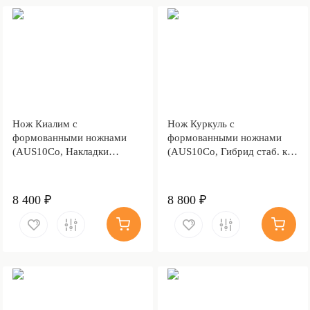
Нож Киалим с
Нож Куркуль с
формованными ножнами
формованными ножнами
(AUS10Co, Накладки
(AUS10Co, Гибрид стаб. кап
стабилизированная
клена, Обработка клинка
карельская береза,
Stonewash)
Обработка клинка
8 400 ₽
8 800 ₽
Stonewash)