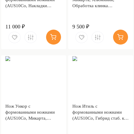
(AUS10Co, Накладки
Обработка клинка
микарта, Обработка клинка
Stonewash)
Stonewash)
11 000 ₽
9 500 ₽
Нож Ункор с
Нож Итиль с
формованными ножнами
формованными ножнами
(AUS10Co, Микарта,
(AUS10Co, Гибрид стаб. кап
Алюминий, Обработка
клена, Алюминий)
клинка Stonewash)