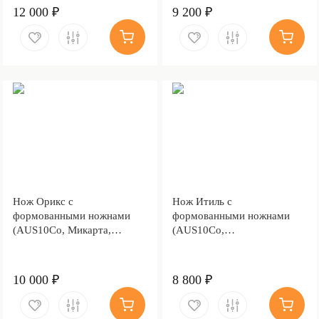
12 000 ₽
9 200 ₽
Нож Орикс с
Нож Итиль с
формованными ножнами
формованными ножнами
(AUS10Co, Микарта,
(AUS10Co,
Алюминий, Обработка
Стабилизированная
клинка Stonewash)
древесина, Алюминий,
Обработка клинка
10 000 ₽
8 800 ₽
Stonewash)