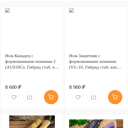
Нож Канадец с
Нож Защитник с
формованными ножнами 2
формованными ножнами
(AUS10Co, Гибрид стаб. кап
(VG-10, Гибрид стаб. кап
клена, Обработка клинка
клена, Алюминий)
Stonewash)
8 600 ₽
8 900 ₽