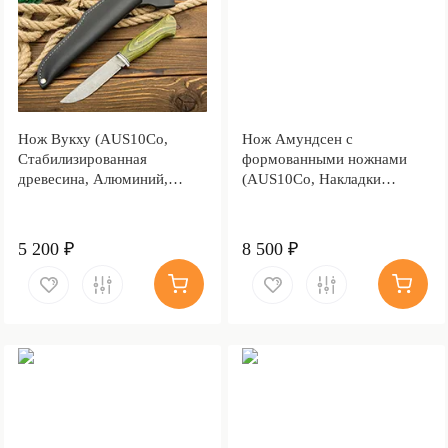
Нож Вукху (AUS10Co,
Нож Амундсен с
Стабилизированная
формованными ножнами
древесина, Алюминий,
(AUS10Co, Накладки
Обработка клинка
карельская береза,
Stonewash)
Обработка клинка
Stonewash)
5 200 ₽
8 500 ₽