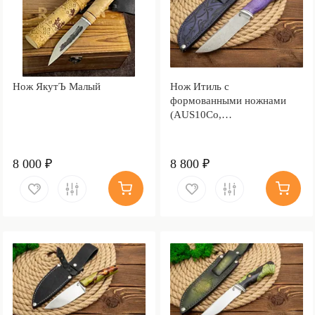
Нож ЯкутЪ Малый
Нож Итиль с
формованными ножнами
(AUS10Co,
Стабилизированный кап
клёна, Алюминий,
Обработка клинка
8 000 ₽
8 800 ₽
Stonewash)