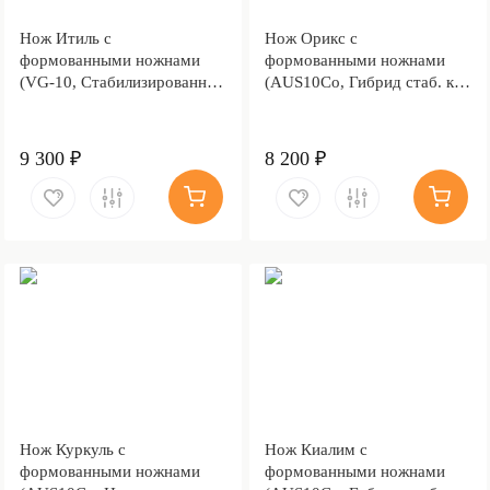
Нож Итиль с
Нож Орикс с
формованными ножнами
формованными ножнами
(VG-10, Стабилизированный
(AUS10Co, Гибрид стаб. кап
кап клёна, Алюминий,
клена, Алюминий,
Обработка клинка
Обработка клинка
Stonewash)
Stonewash)
9 300 ₽
8 200 ₽
Нож Куркуль с
Нож Киалим с
формованными ножнами
формованными ножнами