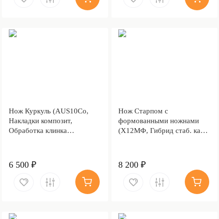
Нож Куркуль (AUS10Co,
Нож Старпом с
Накладки композит,
формованными ножнами
Обработка клинка
(Х12МФ, Гибрид стаб. кап
Stonewash)
клена, Алюминий)
6 500 ₽
8 200 ₽