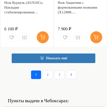
Нож Куркуль (AUS10Co,
Нож Защитник с
Накладки
формованными ножнами
стабилизированная
(Х12МФ,
карельская береза,
Стабилизированная
Обработка клинка
древесина, Алюминий)
Stonewash)
6 100 ₽
7 900 ₽
Показать ещё
1
2
3
4
Пункты выдачи в Чебоксарах: