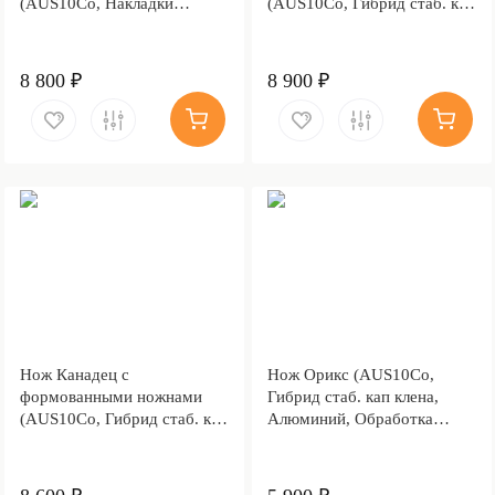
(AUS10Co, Накладки
(AUS10Co, Гибрид стаб. кап
композит, Обработка клинка
клена, Обработка клинка
Stonewash)
Stonewash)
8 800 ₽
8 900 ₽
Нож Канадец с
Нож Орикс (AUS10Co,
формованными ножнами
Гибрид стаб. кап клена,
(AUS10Co, Гибрид стаб. кап
Алюминий, Обработка
клена, Обработка клинка
клинка Stonewash)
Stonewash)