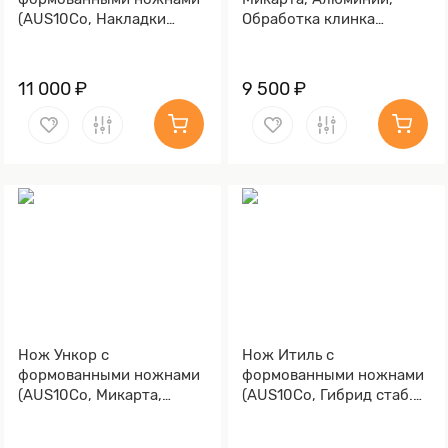
(AUS10Co, Накладки
Обработка клинка
микарта, Обработка
Stonewash)
клинка Stonewash)
11 000 ₽
9 500 ₽
Нож Ункор с
Нож Итиль с
формованными ножнами
формованными ножнами
(AUS10Co, Микарта,
(AUS10Co, Гибрид стаб.
Алюминий, Обработка
кап клена, Алюминий)
клинка Stonewash)