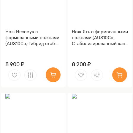
Нож Нессмук с
Нож Ять с формованными
формованными ножнами
ножнами (AUS10Co,
(AUS10Co, Гибрид стаб.
Стабилизированный кап
кап клена)
клёна, Обработка клинка
Stonewash)
8 900 ₽
8 200 ₽