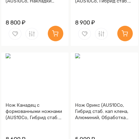
(AUS10Co, Накладки
(AUS10Co, Гибрид стаб.
композит, Обработка
кап клена, Обработка
клинка Stonewash)
клинка Stonewash)
8 800 ₽
8 900 ₽
Нож Канадец с
Нож Орикс (AUS10Co,
формованными ножнами
Гибрид стаб. кап клена,
(AUS10Co, Гибрид стаб.
Алюминий, Обработка
кап клена, Обработка
клинка Stonewash)
клинка Stonewash)