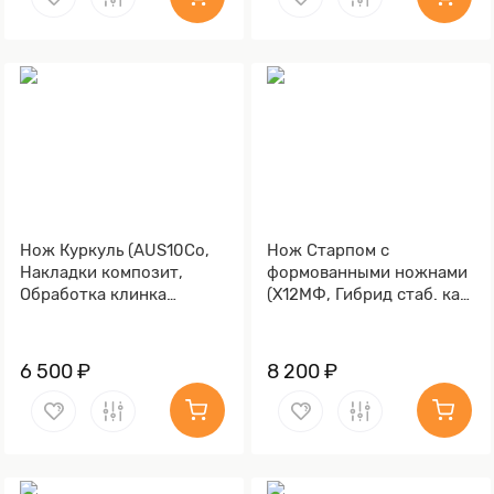
Нож Куркуль (AUS10Co,
Нож Старпом с
Накладки композит,
формованными ножнами
Обработка клинка
(Х12МФ, Гибрид стаб. кап
Stonewash)
клена, Алюминий)
6 500 ₽
8 200 ₽