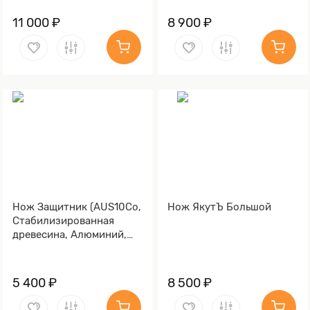
клинка Stonewash)
клёна, Полировка
клинка)
11 000 ₽
8 900 ₽
Нож Защитник (AUS10Co,
Нож ЯкутЪ Большой
Стабилизированная
древесина, Алюминий,
Обработка клинка
Stonewash)
5 400 ₽
8 500 ₽