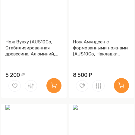
Нож Вукху (AUS10Co,
Нож Амундсен с
Стабилизированная
формованными ножнами
древесина, Алюминий,
(AUS10Co, Накладки
Обработка клинка
карельская береза,
Stonewash)
Обработка клинка
Stonewash)
5 200 ₽
8 500 ₽