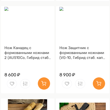
Нож Канадец с
Нож Защитник с
формованными ножнами
формованными ножнами
2 (AUS10Co, Гибрид стаб.
(VG-10, Гибрид стаб. кап
кап клена, Обработка
клена, Алюминий)
клинка Stonewash)
8 600 ₽
8 900 ₽