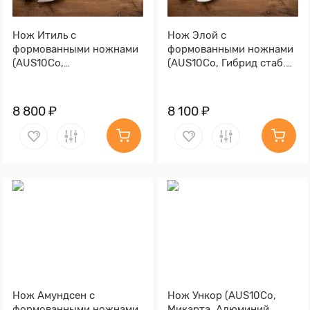
Нож Итиль с
Нож Элой с
формованными ножнами
формованными ножнами
(AUS10Co,
(AUS10Co, Гибрид стаб.
Стабилизированный кап
кап клена, Алюминий)
клёна, Алюминий,
Обработка клинка
8 800 ₽
8 100 ₽
Stonewash)
Нож Амундсен с
Нож Ункор (AUS10Co,
формованными ножнами
Микарта, Алюминий,