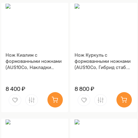
Нож Киалим с
Нож Куркуль с
формованными ножнами
формованными ножнами
(AUS10Co, Накладки
(AUS10Co, Гибрид стаб.
стабилизированная
кап клена, Обработка
карельская береза,
клинка Stonewash)
Обработка клинка
8 400 ₽
8 800 ₽
Stonewash)