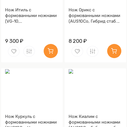
Нож Итиль с
Нож Орикс с
формованными ножнами
формованными ножнами
(VG-10,
(AUS10Co, Гибрид стаб.
Стабилизированный кап
кап клена, Алюминий,
клёна, Алюминий,
Обработка клинка
Обработка клинка
Stonewash)
9 300 ₽
8 200 ₽
Stonewash)
Нож Куркуль с
Нож Киалим с
формованными ножнами
формованными ножнами