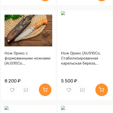
Нож Орикс с
Нож Орикс (AUS10Co,
формованными ножнами
Стабилизированная
(AUS10Co,
карельская береза,
Стабилизированная
Алюминий, Обработка
древесина, Алюминий,
клинка Stonewash)
Обработка клинка
8 200 ₽
5 500 ₽
Stonewash)