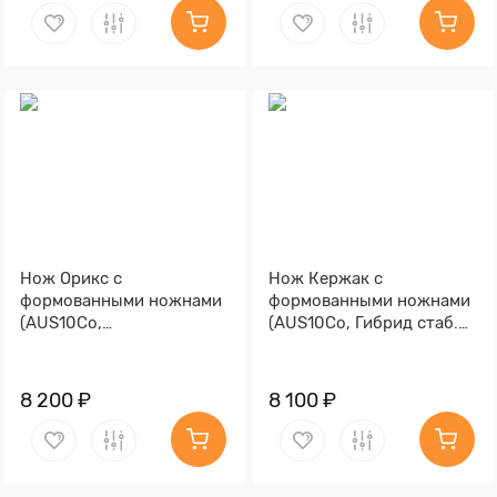
Нож Орикс с
Нож Кержак с
формованными ножнами
формованными ножнами
(AUS10Co,
(AUS10Co, Гибрид стаб.
Стабилизированная
кап клена, Алюминий,
древесина, Алюминий,
Обработка клинка
Обработка клинка
Stonewash)
8 200 ₽
8 100 ₽
Stonewash)