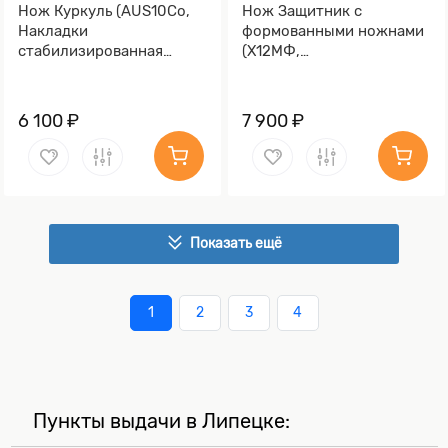
Нож Куркуль (AUS10Co,
Нож Защитник с
Накладки
формованными ножнами
стабилизированная
(Х12МФ,
карельская береза,
Стабилизированная
Обработка клинка
древесина, Алюминий)
Stonewash)
6 100 ₽
7 900 ₽
Показать ещё
1
2
3
4
Пункты выдачи в Липецке: