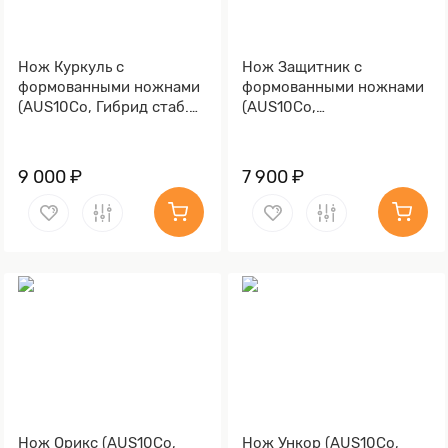
Нож Куркуль с
Нож Защитник с
формованными ножнами
формованными ножнами
(AUS10Co, Гибрид стаб.
(AUS10Co,
кап клена)
Стабилизированная
древесина, Алюминий)
9 000 ₽
7 900 ₽
Нож Орикс (AUS10Co,
Нож Ункор (AUS10Co,