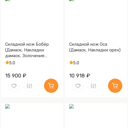
Складной нож Бобёр
Складной нож Оса
(Дамаск, Накладки
(Дамаск, Накладки орех)
дамаск, Золочение
клинка гарды и тыльника)
5.0
5.0
15 900 ₽
10 918 ₽