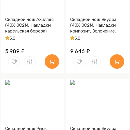
Складной нож Ахиллес
Складной нож Якудза
(40Х10С2М, Накладки
(40Х10С2М, Накладки
карельская береза)
композит, Золочение
рисунка на клинке)
5.0
5.0
5 989 ₽
9 646 ₽
Складной нож Рысь
Складной нож Якудза