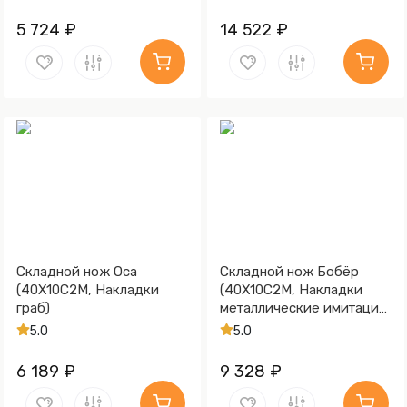
5 724 ₽
14 522 ₽
Складной нож Оса
Складной нож Бобёр
(40Х10С2М, Накладки
(40Х10С2М, Накладки
граб)
металлические имитация
дамаска, Золочение
5.0
5.0
рисунка на клинке)
6 189 ₽
9 328 ₽