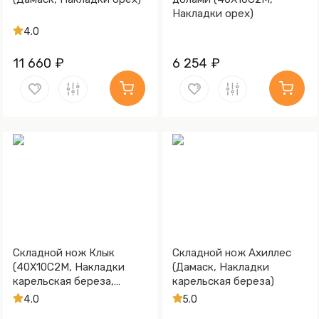
Накладки орех)
4.0
11 660 ₽
6 254 ₽
Складной нож Клык
Складной нож Ахиллес
(40Х10С2М, Накладки
(Дамаск, Накладки
карельская береза,
карельская береза)
Золочение клинка)
4.0
5.0