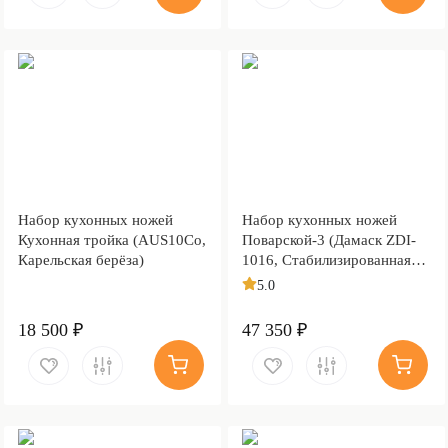
Набор кухонных ножей
Набор кухонных ножей
Кухонная тройка (AUS10Co,
Поварской-3 (Дамаск ZDI-
Карельская берёза)
1016, Стабилизированная
карельская береза
5.0
коричневая, Медь)
18 500 ₽
47 350 ₽