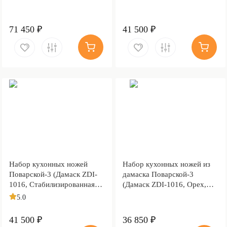
латунной и бронзовой
граб, Алюминий)
микросеткой волны,
Алюминий)
71 450 ₽
41 500 ₽
Набор кухонных ножей
Набор кухонных ножей из
Поварской-3 (Дамаск ZDI-
дамаска Поварской-3
1016, Стабилизированная
(Дамаск ZDI-1016, Орех,
карельская береза
Алюминий)
5.0
коричневая, Алюминий)
41 500 ₽
36 850 ₽