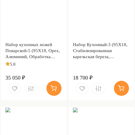
Набор кухонных ножей
Набор Кухонный-3 (95Х18,
Поварской-5 (95Х18, Орех,
Стабилизированная
Алюминий, Обработка
карельская береза,
клинка Stonewash)
Текстолит)
5.0
35 050 ₽
18 700 ₽