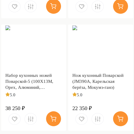
Набор кухонных ножей
Нож кухонный Поварской
Поварской-5 (100Х13М,
(JM390A, Карельская
Орех, Алюминий,
берёза, Мокумэ-ганэ)
Обработка клинка
5.0
5.0
Stonewash)
38 250 ₽
22 350 ₽