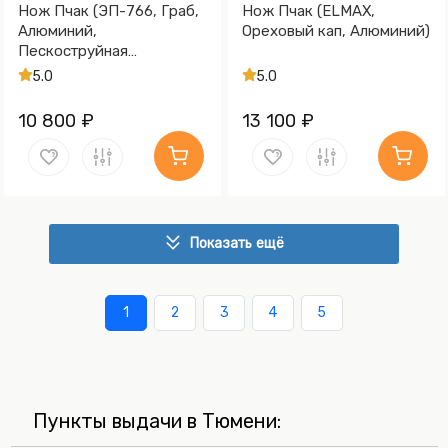
Нож Пчак (ЭП-766, Граб,
Нож Пчак (ELMAX,
Алюминий,
Ореховый кап, Алюминий)
Пескоструйная
обработка Sandwave)
5.0
5.0
10 800 ₽
13 100 ₽
Показать ещё
1
2
3
4
5
Пункты выдачи в Тюмени: