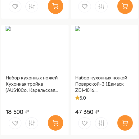
Набор кухонных ножей
Набор кухонных ножей
Кухонная тройка
Поварской-3 (Дамаск
(AUS10Co, Карельская
ZDI-1016,
берёза)
Стабилизированная
5.0
карельская береза
коричневая, Медь)
18 500 ₽
47 350 ₽