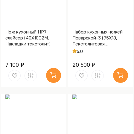
Нож кухонный НР7
Набор кухонных ножей
слайсер (40Х10С2М,
Поварской-3 (95Х18,
Накладки текстолит)
Текстолитовая,
Алюминий)
5.0
7 100 ₽
20 500 ₽