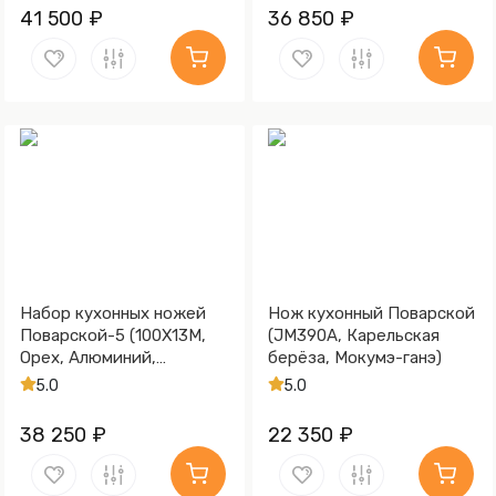
коричневая, Алюминий)
41 500 ₽
36 850 ₽
Набор кухонных ножей
Нож кухонный Поварской
Поварской-5 (100Х13М,
(JM390A, Карельская
Орех, Алюминий,
берёза, Мокумэ-ганэ)
Обработка клинка
5.0
5.0
Stonewash)
38 250 ₽
22 350 ₽