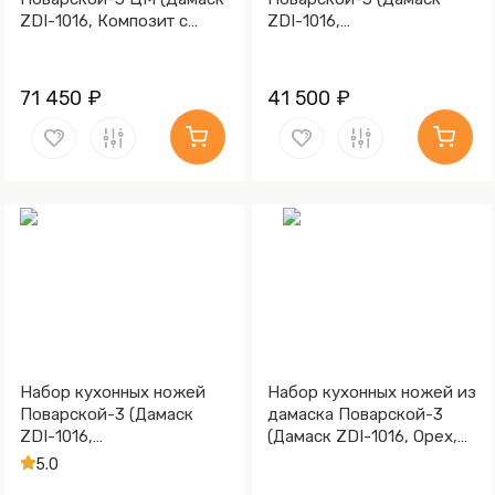
ZDI-1016, Композит с
ZDI-1016,
латунной и бронзовой
Стабилизированный граб,
микросеткой волны,
Алюминий)
Алюминий)
71 450 ₽
41 500 ₽
Набор кухонных ножей
Набор кухонных ножей из
Поварской-3 (Дамаск
дамаска Поварской-3
ZDI-1016,
(Дамаск ZDI-1016, Орех,
Стабилизированная
Алюминий)
5.0
карельская береза