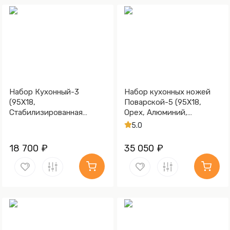
Набор Кухонный-3
Набор кухонных ножей
(95Х18,
Поварской-5 (95Х18,
Стабилизированная
Орех, Алюминий,
карельская береза,
Обработка клинка
5.0
Текстолит)
Stonewash)
18 700 ₽
35 050 ₽