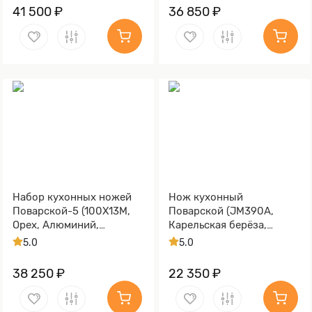
коричневая, Алюминий)
41 500 ₽
36 850 ₽
Набор кухонных ножей
Нож кухонный
Поварской-5 (100Х13М,
Поварской (JM390A,
Орех, Алюминий,
Карельская берёза,
Обработка клинка
Мокумэ-ганэ)
5.0
5.0
Stonewash)
38 250 ₽
22 350 ₽