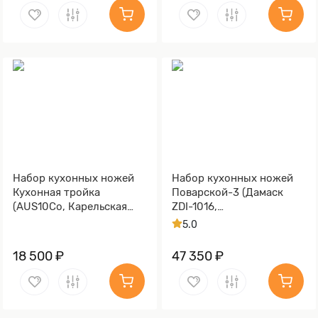
Набор кухонных ножей
Набор кухонных ножей
Кухонная тройка
Поварской-3 (Дамаск
(AUS10Co, Карельская
ZDI-1016,
берёза)
Стабилизированная
5.0
карельская береза
коричневая, Медь)
18 500 ₽
47 350 ₽