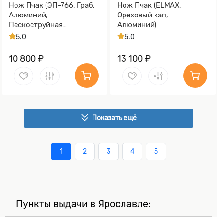
Нож Пчак (ЭП-766, Граб,
Нож Пчак (ELMAX,
Алюминий,
Ореховый кап,
Пескоструйная
Алюминий)
обработка Sandwave)
5.0
5.0
10 800 ₽
13 100 ₽
Показать ещё
1
2
3
4
5
Пункты выдачи в Ярославле: