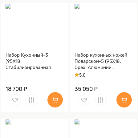
Набор Кухонный-3
Набор кухонных ножей
(95Х18,
Поварской-5 (95Х18,
Стабилизированная
Орех, Алюминий,
карельская береза,
Обработка клинка
5.0
Текстолит)
Stonewash)
18 700 ₽
35 050 ₽