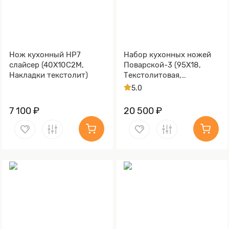
Нож кухонный НР7
Набор кухонных ножей
слайсер (40Х10С2М,
Поварской-3 (95Х18,
Накладки текстолит)
Текстолитовая,
Алюминий)
5.0
7 100 ₽
20 500 ₽