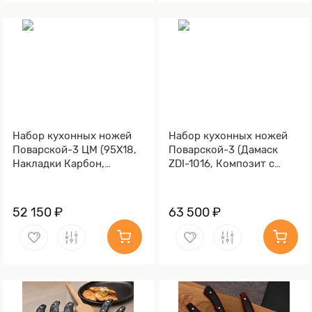
Набор кухонных ножей
Набор кухонных ножей
Поварской-3 ЦМ (95Х18,
Поварской-3 (Дамаск
Накладки Карбон,
ZDI-1016, Композит с
Алюминий)
латунной и бронзовой
микросеткой волны,
Мокумэ-ганэ)
52 150 ₽
63 500 ₽