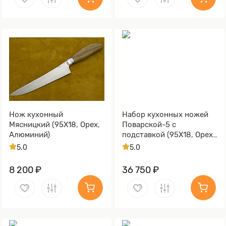
Нож кухонный
Набор кухонных ножей
Мясницкий (95Х18, Орех,
Поварской-5 с
Алюминий)
подставкой (95Х18, Орех,
Алюминий)
5.0
5.0
8 200 ₽
36 750 ₽