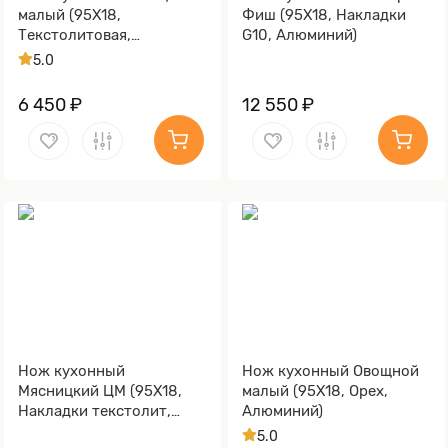
малый (95Х18,
Фиш (95Х18, Накладки
Текстолитовая,
G10, Алюминий)
Алюминий)
5.0
6 450 ₽
12 550 ₽
Нож кухонный
Нож кухонный Овощной
Мясницкий ЦМ (95Х18,
малый (95Х18, Орех,
Накладки текстолит,
Алюминий)
Алюминий)
5.0