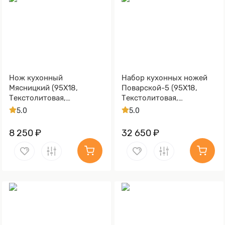
Нож кухонный
Набор кухонных ножей
Мясницкий (95Х18,
Поварской-5 (95Х18,
Текстолитовая,
Текстолитовая,
Алюминий)
Алюминий)
5.0
5.0
8 250 ₽
32 650 ₽