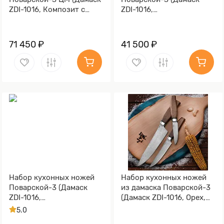
ZDI-1016, Композит с
ZDI-1016,
латунной и бронзовой
Стабилизированный
микросеткой волны,
граб, Алюминий)
Алюминий)
71 450 ₽
41 500 ₽
Набор кухонных ножей
Набор кухонных ножей
Поварской-3 (Дамаск
из дамаска Поварской-3
ZDI-1016,
(Дамаск ZDI-1016, Орех,
Стабилизированная
Алюминий)
5.0
карельская береза