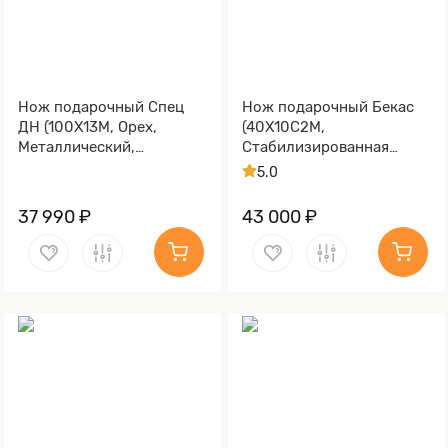
Нож подарочный Спец
Нож подарочный Бекас
ДН (100Х13М, Орех,
(40Х10С2М,
Металлический,
Стабилизированная
Золочение клинка гарды
карельская береза,
5.0
и тыльника)
Литьё, Золочение клинка
гарды и тыльника)
37 990 ₽
43 000 ₽