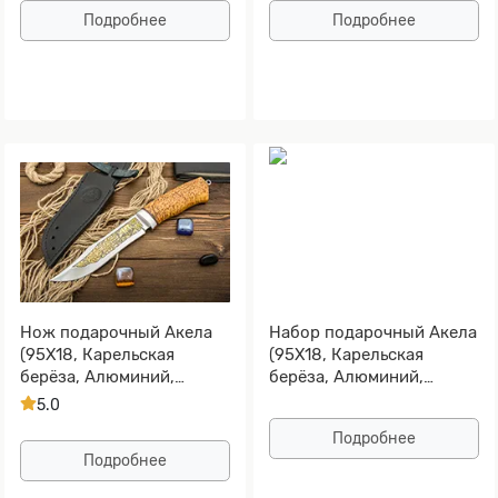
Подробнее
Подробнее
Нож подарочный Акела
Набор подарочный Акела
(95Х18, Карельская
(95Х18, Карельская
берёза, Алюминий,
берёза, Алюминий,
Золочение рисунка на
Золочение рисунка на
5.0
клинке)
клинке)
Подробнее
Подробнее