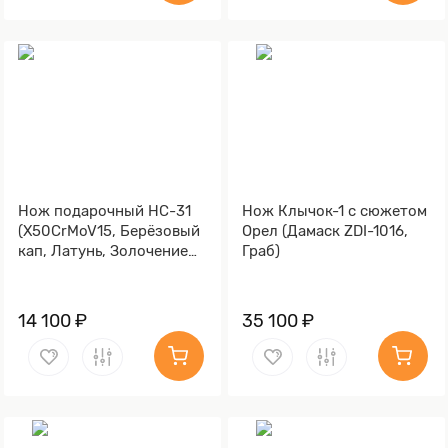
Нож подарочный НС-31
Нож Клычок-1 с сюжетом
(X50CrMoV15, Берёзовый
Орел (Дамаск ZDI-1016,
кап, Латунь, Золочение
Граб)
клинка гарды и тыльника)
14 100 ₽
35 100 ₽