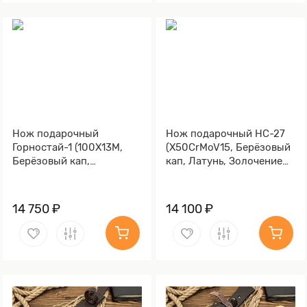
Нож подарочный
Нож подарочный НС-27
Горностай-1 (100Х13М,
(X50CrMoV15, Берёзовый
Берёзовый кап,
кап, Латунь, Золочение
Металлический, Литьё,
клинка гарды и тыльника)
Золочение клинка гарды
и тыльника)
14 750 ₽
14 100 ₽