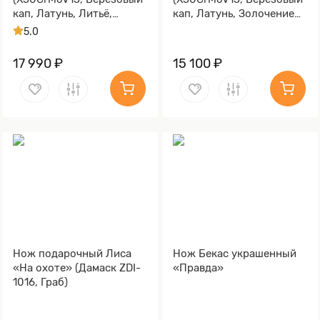
кап, Латунь, Литьё,
кап, Латунь, Золочение
Золочение клинка гарды
клинка гарды и тыльника)
5.0
и тыльника)
17 990 ₽
15 100 ₽
Нож подарочный Лиса
Нож Бекас украшенный
«На охоте» (Дамаск ZDI-
«Правда»
1016, Граб)