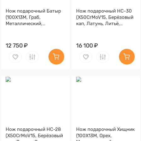
Нож подарочный Батыр
Нож подарочный НС-30
(100Х13М, Граб,
(X50CrMoV15, Берёзовый
Металлический,
кап, Латунь, Литьё,
Золочение клинка гарды
Золочение гарды и
и тыльника)
тыльника)
12 750 ₽
16 100 ₽
Нож подарочный НС-28
Нож подарочный Хищник
(X50CrMoV15, Берёзовый
(100Х13М, Орех,