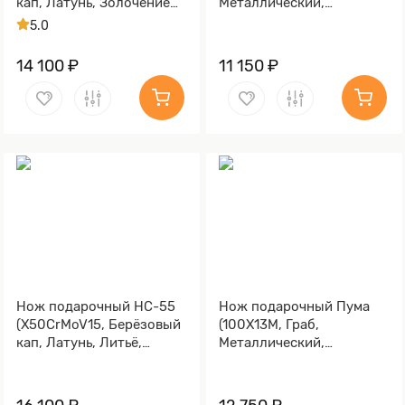
кап, Латунь, Золочение
Металлический,
клинка гарды и тыльника)
Золочение клинка гарды
5.0
и тыльника)
14 100 ₽
11 150 ₽
Нож подарочный НС-55
Нож подарочный Пума
(X50CrMoV15, Берёзовый
(100Х13М, Граб,
кап, Латунь, Литьё,
Металлический,
Золочение клинка гарды
Золочение клинка гарды
и тыльника)
и тыльника)