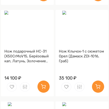
Нож подарочный НС-31
Нож Клычок-1 с сюжетом
(X50CrMoV15, Берёзовый
Орел (Дамаск ZDI-1016,
кап, Латунь, Золочение
Граб)
клинка гарды и тыльника)
14 100 ₽
35 100 ₽