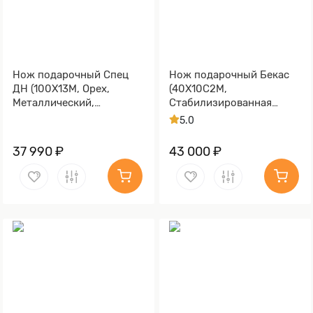
Нож подарочный Спец
Нож подарочный Бекас
ДН (100Х13М, Орех,
(40Х10С2М,
Металлический,
Стабилизированная
Золочение клинка гарды
карельская береза,
5.0
и тыльника)
Литьё, Золочение клинка
гарды и тыльника)
37 990 ₽
43 000 ₽