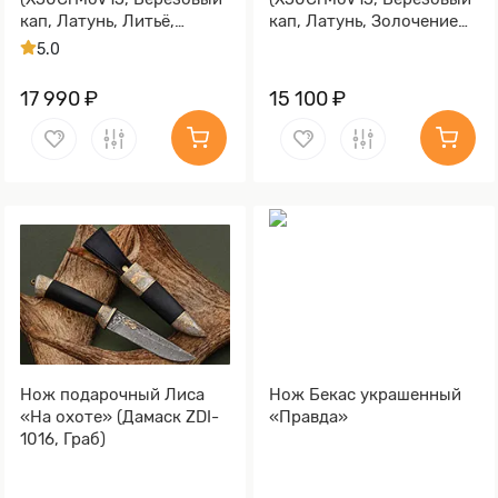
кап, Латунь, Литьё,
кап, Латунь, Золочение
Золочение клинка гарды
клинка гарды и тыльника)
5.0
и тыльника)
17 990 ₽
15 100 ₽
Нож подарочный Лиса
Нож Бекас украшенный
«На охоте» (Дамаск ZDI-
«Правда»
1016, Граб)