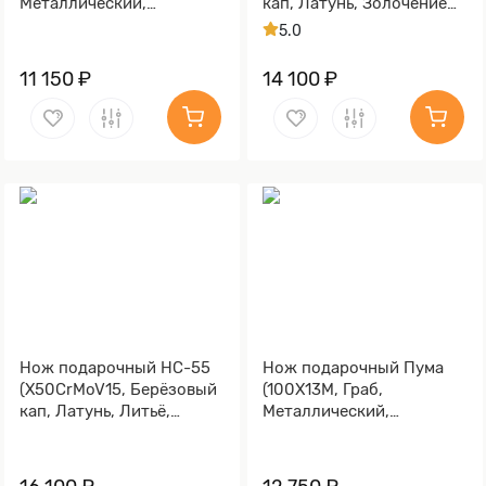
Металлический,
кап, Латунь, Золочение
Золочение клинка гарды
клинка гарды и тыльника)
5.0
и тыльника)
11 150 ₽
14 100 ₽
Нож подарочный НС-55
Нож подарочный Пума
(X50CrMoV15, Берёзовый
(100Х13М, Граб,
кап, Латунь, Литьё,
Металлический,
Золочение клинка гарды
Золочение клинка гарды
и тыльника)
и тыльника)