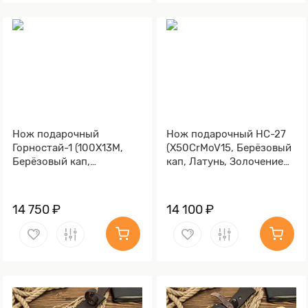
Нож подарочный
Нож подарочный НС-27
Горностай-1 (100Х13М,
(X50CrMoV15, Берёзовый
Берёзовый кап,
кап, Латунь, Золочение
Металлический, Литьё,
клинка гарды и тыльника)
Золочение клинка гарды
и тыльника)
14 750 ₽
14 100 ₽