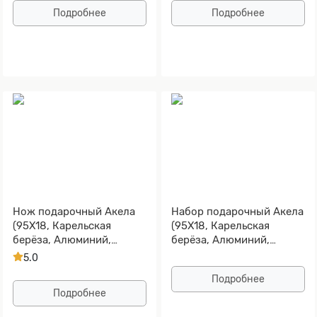
Подробнее
Подробнее
Нож подарочный Акела
Набор подарочный Акела
(95Х18, Карельская
(95Х18, Карельская
берёза, Алюминий,
берёза, Алюминий,
Золочение рисунка на
Золочение рисунка на
5.0
клинке)
клинке)
Подробнее
Подробнее