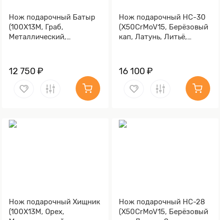
Нож подарочный Батыр
Нож подарочный НС-30
(100Х13М, Граб,
(X50CrMoV15, Берёзовый
Металлический,
кап, Латунь, Литьё,
Золочение клинка гарды
Золочение гарды и
и тыльника)
тыльника)
12 750 ₽
16 100 ₽
Нож подарочный Хищник
Нож подарочный НС-28
(100Х13М, Орех,
(X50CrMoV15, Берёзовый