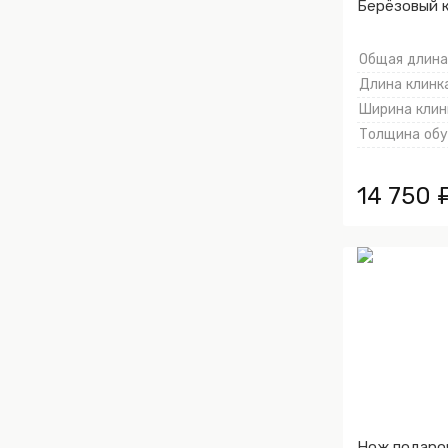
Берёзовый к
Металлическ
Золочение к
Общая длина,
тыльника)
Длина клинка
Ширина клинк
Толщина обух
14 750 
Нож подаро