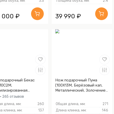
ина обуха, мм:
3.5
Толщина обуха, мм:
2.4
8 000 ₽
39 990 ₽
подарочный Бекас
Нож подарочный Пума
10С2М,
(100Х13М, Берёзовый кап,
илизированная
Металлический, Золочение
льская береза, Литьё,
клинка гарды и тыльника)
• 265 отзывов
чение клинка гарды и
я длина, мм:
260
Общая длина, мм:
271
ника)
а клинка, мм:
137
Длина клинка, мм:
146