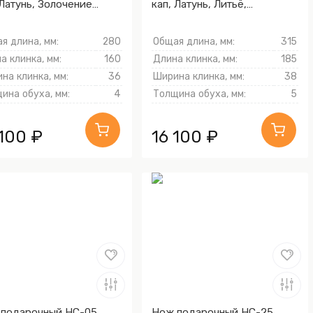
 Латунь, Золочение
кап, Латунь, Литьё,
ка гарды и тыльника)
Золочение клинка гарды и
тыльника)
я длина, мм:
280
Общая длина, мм:
315
а клинка, мм:
160
Длина клинка, мм:
185
на клинка, мм:
36
Ширина клинка, мм:
38
ина обуха, мм:
4
Толщина обуха, мм:
5
 100 ₽
16 100 ₽
подарочный НС-05
Нож подарочный НС-25