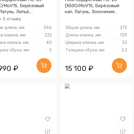
CrMoV15, Берёзовый
(X50CrMoV15, Берёзовый
 Латунь, Литьё,
кап, Латунь, Золочение
чение клинка гарды и
клинка гарды и тыльника)
• 3 отзыва
ника)
я длина, мм:
346
Общая длина, мм:
272
а клинка, мм:
222
Длина клинка, мм:
139
на клинка, мм:
40
Ширина клинка, мм:
32
ина обуха, мм:
5
Толщина обуха, мм:
2.2
 990 ₽
15 100 ₽