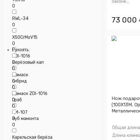
законе...
0
73 000 
RWL-34
0
X50CrMoV15
0
Рукоять:
ZDI-1016
0
Берёзовый кап
0
Дамаск
0
гибрид
0
Дамаск ZDI-1016
Нож подаро
0
Граб
(100Х13М, Ор
0
Металлическ
ЭИ-107
клинка)
0
Зуб мамонта
0
Общая длина,
Длина клинка
Карельская берёза