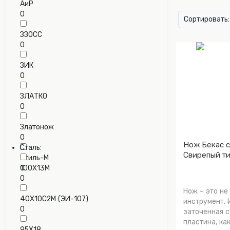
АиР
0
Сортировать:
ЗЗОСС
0
ЗИК
0
ЗЛАТКО
0
Златонож
0
Нож Бекас 
Сталь:
Свирепый ти
Стиль-М
0
100Х13М
0
Нож – это не
40Х10С2М (ЭИ-107)
инструмент. 
0
заточенная с
пластина, ка
95Х18