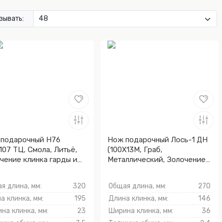
зывать:
подарочный Н76
Нож подарочный Лось-1 ДН
107 ТЦ, Смола, Литьё,
(100Х13М, Граб,
чение клинка гарды и
Металлический, Золочение
ника)
клинка гарды и тыльника)
я длина, мм:
320
Общая длина, мм:
270
а клинка, мм:
195
Длина клинка, мм:
146
на клинка, мм:
23
Ширина клинка, мм:
36