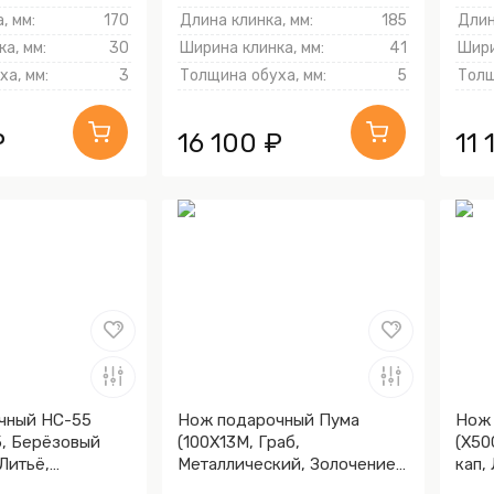
, мм:
170
Длина клинка, мм:
185
Длин
а, мм:
30
Ширина клинка, мм:
41
Шири
а, мм:
3
Толщина обуха, мм:
5
Толщ
₽
16 100 ₽
11 
чный НС-55
Нож подарочный Пума
Нож 
, Берёзовый
(100Х13М, Граб,
(X50
 Литьё,
Металлический, Золочение
кап,
линка гарды и
клинка гарды и тыльника)
клин