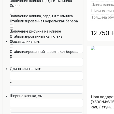
Золочение клинка гарды и тыльника
Длина клинка
Смола
0
0
Ширина клинк
Золочение клинка, гарды и тыльника
Толщина обух
Стабилизированная карельская береза
0
0
Золочение рисунка на клинке
12 750 
Стабилизированный кап клёна
0
0
Общая длина, мм:
Стабилизированный карельская береза
-
0
Длина клинка, мм:
-
Ширина клинка, мм:
Нож подаро
(X50CrMoV15
кап, Латунь,
-
Золочение к