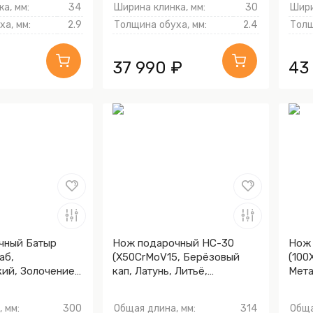
а, мм:
34
Ширина клинка, мм:
30
Шири
а, мм:
2.9
Толщина обуха, мм:
2.4
Толщ
37 990 ₽
43
чный Батыр
Нож подарочный НС-30
Нож 
аб,
(X50CrMoV15, Берёзовый
(100
ий, Золочение
кап, Латунь, Литьё,
Мета
ы и тыльника)
Золочение гарды и
клин
тыльника)
 мм:
300
Общая длина, мм:
314
Обща