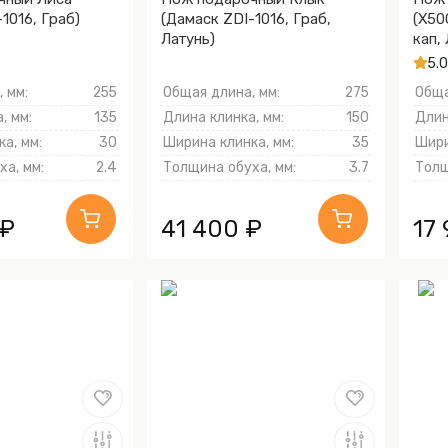
1016, Граб)
(Дамаск ZDI-1016, Граб,
(X50
Латунь)
кап,
Золо
5.0
тыль
 мм:
255
Общая длина, мм:
275
Обща
, мм:
135
Длина клинка, мм:
150
Длин
а, мм:
30
Ширина клинка, мм:
35
Шири
а, мм:
2.4
Толщина обуха, мм:
3.7
Толщ
 ₽
41 400 ₽
17