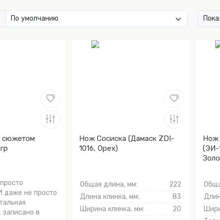
Пока
с сюжетом
Нож Сосиска (Дамаск ZDI-
Нож 
гр
1016, Орех)
(ЭИ-
Золо
тыль
 просто
Общая длина, мм:
222
Обща
И даже не просто
Длина клинка, мм:
83
Длин
тальная
Ширина клинка, мм:
20
Шири
к записано в