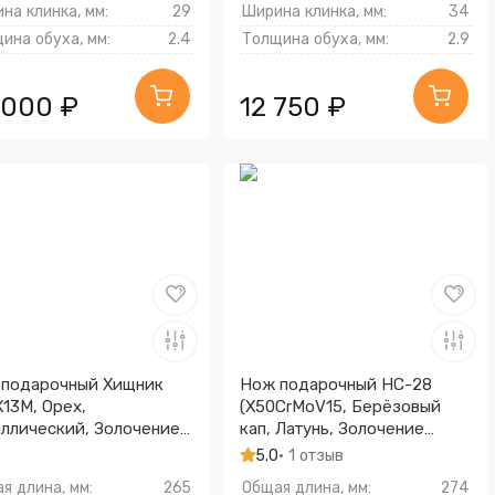
на клинка, мм:
29
Ширина клинка, мм:
34
ина обуха, мм:
2.4
Толщина обуха, мм:
2.9
 000 ₽
12 750 ₽
подарочный Хищник
Нож подарочный НС-28
Х13М, Орех,
(X50CrMoV15, Берёзовый
ллический, Золочение
кап, Латунь, Золочение
ка гарды и тыльника)
клинка гарды и тыльника)
5.0
• 1 отзыв
я длина, мм:
265
Общая длина, мм:
274