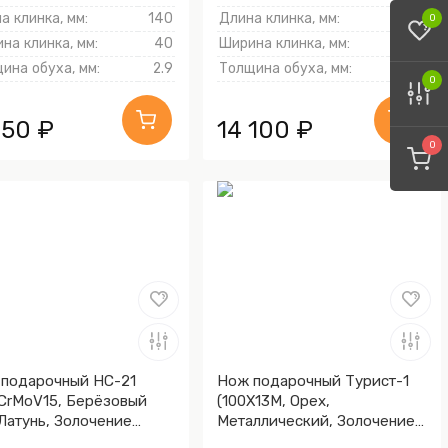
а клинка, мм:
140
Длина клинка, мм:
144
0
на клинка, мм:
40
Ширина клинка, мм:
32
ина обуха, мм:
2.9
Толщина обуха, мм:
2.2
0
150 ₽
14 100 ₽
0
подарочный НС-21
Нож подарочный Турист-1
CrMoV15, Берёзовый
(100Х13М, Орех,
 Латунь, Золочение
Металлический, Золочение
ка гарды и тыльника)
клинка гарды и тыльника)