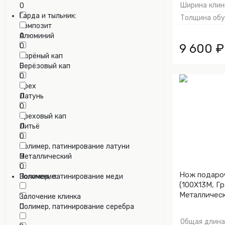
Ширина клинк
0
Гарда и тыльник:
Толщина обух
Композит
0
Алюминий
9 600 ₽
0
Морёный кап
0
Берёзовый кап
0
Орех
0
Латунь
0
Ореховый кап
0
Литьё
0
Полимер, патинирование латуни
0
Металлический
0
Нож подаро
Полимер, патинирование меди
Золочение:
(100Х13М, Гр
0
Металлическ
Золочение клинка
клинка гард
Полимер, патинирование серебра
0
0
Общая длина,