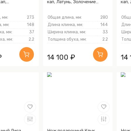
ап,
кап, Латунь, Золочение
кап,
ий, Литьё,
клинка гарды и тыльника)
клин
линка гарды и
 мм:
273
Общая длина, мм:
280
Обща
, мм:
148
Длина клинка, мм:
144
Длин
а, мм:
37
Ширина клинка, мм:
33
Шири
а, мм:
2.2
Толщина обуха, мм:
2.2
Толщ
₽
14 100 ₽
14
чный Лиса
Нож подарочный Клык
Нож 