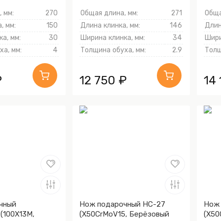
 мм:
270
Общая длина, мм:
271
Обща
, мм:
150
Длина клинка, мм:
146
Длин
а, мм:
30
Ширина клинка, мм:
34
Шири
а, мм:
4
Толщина обуха, мм:
2.9
Толщ
₽
12 750 ₽
14
чный
Нож подарочный НС-27
Нож 
 (100Х13М,
(X50CrMoV15, Берёзовый
(X50