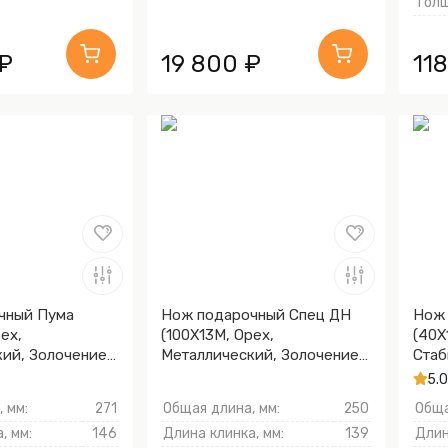
Толщ
₽
19 800 ₽
11
чный Пума
Нож подарочный Спец ДН
Нож 
ех,
(100Х13М, Орех,
(40Х
ий, Золочение
Металлический, Золочение
Стаб
клинка гарды и тыльника)
каре
5.0
Золо
 мм:
271
Общая длина, мм:
250
Обща
тыль
, мм:
146
Длина клинка, мм:
139
Длин