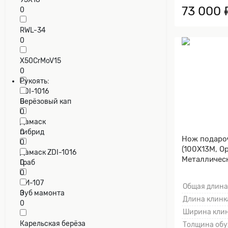
73 000 
0
RWL-34
0
X50CrMoV15
0
Рукоять:
ZDI-1016
0
Берёзовый кап
0
Дамаск
0
гибрид
Нож подаро
0
(100Х13М, Ор
Дамаск ZDI-1016
Металличес
0
Граб
клинка)
0
ЭИ-107
Общая длина
0
Зуб мамонта
Длина клинка
0
Ширина клин
Карельская берёза
Толщина обу