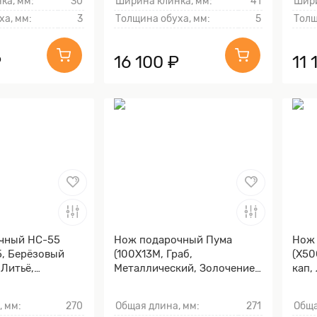
ка, мм:
30
Ширина клинка, мм:
41
Шири
ха, мм:
3
Толщина обуха, мм:
5
Толщ
₽
16 100 ₽
11 
чный НС-55
Нож подарочный Пума
Нож 
, Берёзовый
(100Х13М, Граб,
(X50
 Литьё,
Металлический, Золочение
кап,
линка гарды и
клинка гарды и тыльника)
клин
, мм:
270
Общая длина, мм:
271
Обща