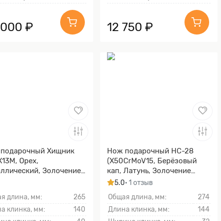
 000 ₽
12 750 ₽
 подарочный Хищник
Нож подарочный НС-28
Х13М, Орех,
(X50CrMoV15, Берёзовый
ллический, Золочение
кап, Латунь, Золочение
ка гарды и тыльника)
клинка гарды и тыльника)
5.0
• 1 отзыв
я длина, мм:
265
Общая длина, мм:
274
а клинка, мм:
140
Длина клинка, мм:
144