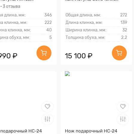
чение клинка гарды и
клинка гарды и тыльника)
0
• 3 отзыва
ника)
я длина, мм:
346
Общая длина, мм:
272
а клинка, мм:
222
Длина клинка, мм:
139
на клинка, мм:
40
Ширина клинка, мм:
32
ина обуха, мм:
5
Толщина обуха, мм:
2.2
990 ₽
15 100 ₽
подарочный НС-24
Нож подарочный НС-24