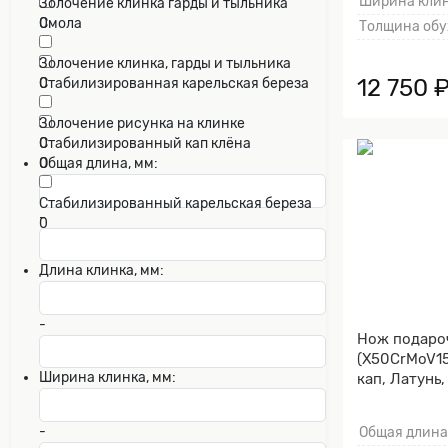
Ширина клин
Золочение клинка гарды и тыльника
Смола
0
Толщина обу
0
Золочение клинка, гарды и тыльника
12 750 
Стабилизированная карельская береза
0
0
Золочение рисунка на клинке
Стабилизированный кап клёна
0
0
Общая длина, мм:
Стабилизированный карельская береза
-
0
Длина клинка, мм:
-
Нож подаро
(X50CrMoV15
Ширина клинка, мм:
кап, Латунь,
Золочение к
тыльника)
-
Общая длина