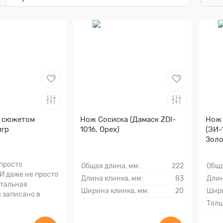
с сюжетом
Нож Сосиска (Дамаск ZDI-
Нож
игр
1016, Орех)
(ЭИ-
Золо
тыль
 просто
Общая длина, мм:
222
Обща
И даже не просто
Длина клинка, мм:
83
Длин
стальная
Ширина клинка, мм:
20
Шири
к записано в
Толщ