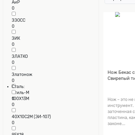
АиР
0
ЗЗОСС
0
ЗИК
0
ЗЛАТКО
0
Нож Бекас 
Златонож
Свирепый т
0
Сталь:
Стиль-М
0
100Х13М
Нож – это не
0
инструмент. 
заточенная 
40Х10С2М (ЭИ-107)
пластина, ка
0
законе...
95Х18