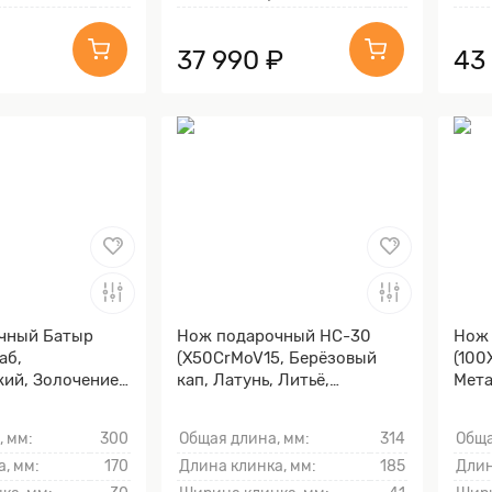
37 990 ₽
43
чный Батыр
Нож подарочный НС-30
Нож
аб,
(X50CrMoV15, Берёзовый
(100
кий, Золочение
кап, Латунь, Литьё,
Мета
ы и тыльника)
Золочение гарды и
клин
тыльника)
, мм:
300
Общая длина, мм:
314
Обща
, мм:
170
Длина клинка, мм:
185
Длин