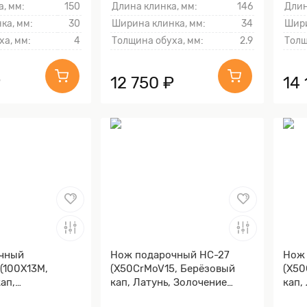
, мм:
150
Длина клинка, мм:
146
Длин
ка, мм:
30
Ширина клинка, мм:
34
Шири
ха, мм:
4
Толщина обуха, мм:
2.9
Толщ
₽
12 750 ₽
14 
чный
Нож подарочный НС-27
Нож 
 (100Х13М,
(X50CrMoV15, Берёзовый
(X50
ап,
кап, Латунь, Золочение
кап,
ий, Литьё,
клинка гарды и тыльника)
клин