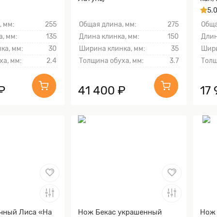
Золо
5.
тыль
, мм:
255
Общая длина, мм:
275
Обща
, мм:
135
Длина клинка, мм:
150
Длин
ка, мм:
30
Ширина клинка, мм:
35
Шири
ха, мм:
2.4
Толщина обуха, мм:
3.7
Толщ
₽
41 400 ₽
17 
чный Лиса «На
Нож Бекас украшенный
Нож 