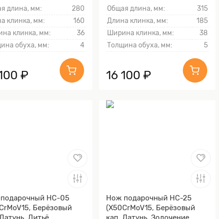
тыльника)
я длина, мм:
280
Общая длина, мм:
315
а клинка, мм:
160
Длина клинка, мм:
185
на клинка, мм:
36
Ширина клинка, мм:
38
ина обуха, мм:
4
Толщина обуха, мм:
5
100 ₽
16 100 ₽
 подарочный НС-05
Нож подарочный НС-25
CrMoV15, Берёзовый
(X50CrMoV15, Берёзовый
 Латунь, Литьё,
кап, Латунь, Золочение