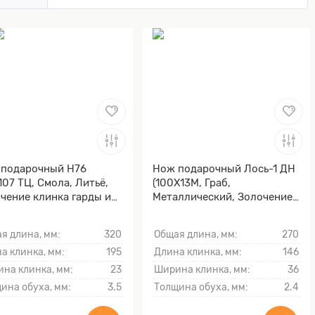
 подарочный Н76
Нож подарочный Лось-1 ДН
107 ТЦ, Смола, Литьё,
(100Х13М, Граб,
чение клинка гарды и
Металлический, Золочение
ника)
клинка гарды и тыльника)
я длина, мм:
320
Общая длина, мм:
270
а клинка, мм:
195
Длина клинка, мм:
146
на клинка, мм:
23
Ширина клинка, мм:
36
ина обуха, мм:
3.5
Толщина обуха, мм:
2.4