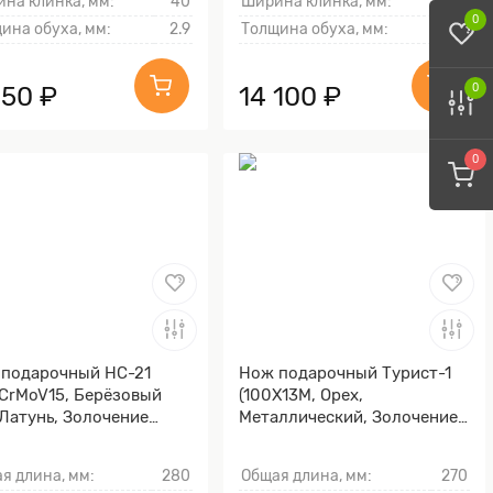
на клинка, мм:
40
Ширина клинка, мм:
32
0
ина обуха, мм:
2.9
Толщина обуха, мм:
2.2
150 ₽
14 100 ₽
0
0
подарочный НС-21
Нож подарочный Турист-1
CrMoV15, Берёзовый
(100Х13М, Орех,
 Латунь, Золочение
Металлический, Золочение
ка гарды и тыльника)
клинка гарды и тыльника)
я длина, мм:
280
Общая длина, мм:
270