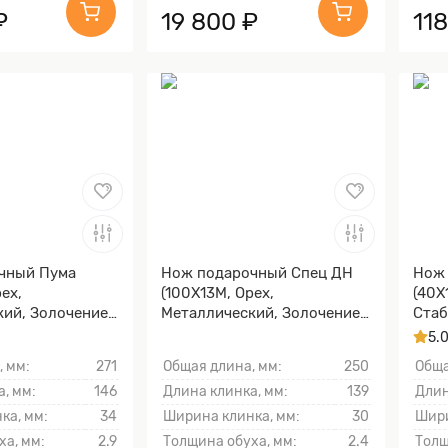
₽
19 800 ₽
11
чный Пума
Нож подарочный Спец ДН
Нож 
ех,
(100Х13М, Орех,
(40Х
кий, Золочение
Металлический, Золочение
Стаб
клинка гарды и тыльника)
каре
5.
Золо
, мм:
271
Общая длина, мм:
250
Обща
тыль
, мм:
146
Длина клинка, мм:
139
Длин
ка, мм:
34
Ширина клинка, мм:
30
Шири
ха, мм:
2.9
Толщина обуха, мм:
2.4
Толщ