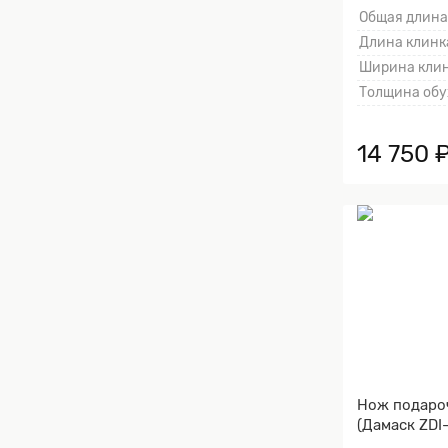
Золочение к
Общая длина
тыльника)
Длина клинка
Ширина клин
Толщина обу
14 750 
Нож подаро
(Дамаск ZDI-