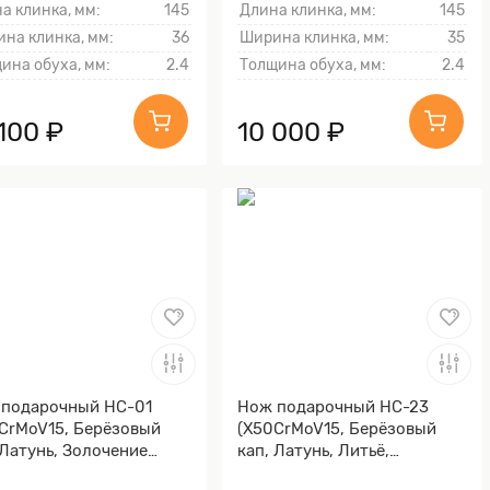
а клинка, мм:
145
Длина клинка, мм:
145
на клинка, мм:
36
Ширина клинка, мм:
35
ина обуха, мм:
2.4
Толщина обуха, мм:
2.4
100 ₽
10 000 ₽
подарочный НС-01
Нож подарочный НС-23
CrMoV15, Берёзовый
(X50CrMoV15, Берёзовый
 Латунь, Золочение
кап, Латунь, Литьё,
ка гарды и тыльника)
Золочение клинка гарды и