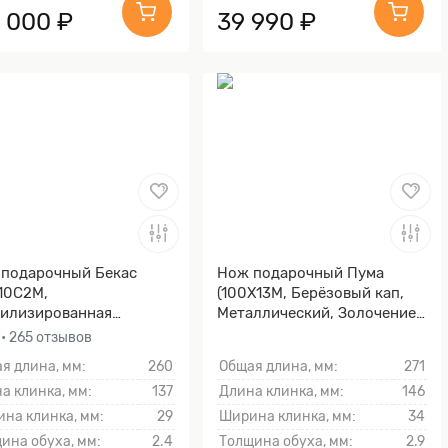
8 000 ₽
39 990 ₽
подарочный Бекас
Нож подарочный Пума
10С2М,
(100Х13М, Берёзовый кап,
илизированная
Металлический, Золочение
льская береза, Литьё,
клинка гарды и тыльника)
0
• 265 отзывов
чение клинка гарды и
я длина, мм:
260
Общая длина, мм:
271
ника)
а клинка, мм:
137
Длина клинка, мм:
146
на клинка, мм:
29
Ширина клинка, мм:
34
ина обуха, мм:
2.4
Толщина обуха, мм:
2.9