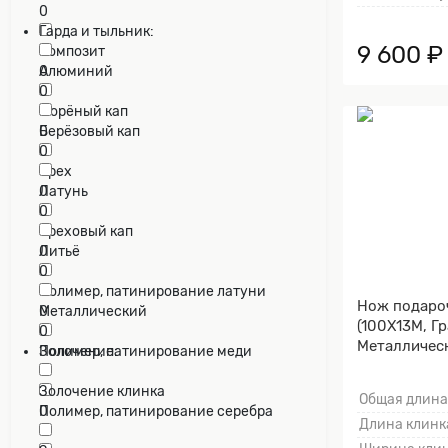
0
Гарда и тыльник:
9 600 ₽
Композит
0
Алюминий
0
Морёный кап
0
Берёзовый кап
0
Орех
0
Латунь
0
Ореховый кап
0
Литьё
0
Полимер, патинирование латуни
Нож подаро
0
Металлический
(100Х13М, Гр
0
Металличес
Полимер, патинирование меди
Золочение:
клинка гард
0
Золочение клинка
Общая длина
Полимер, патинирование серебра
0
Длина клинка
0