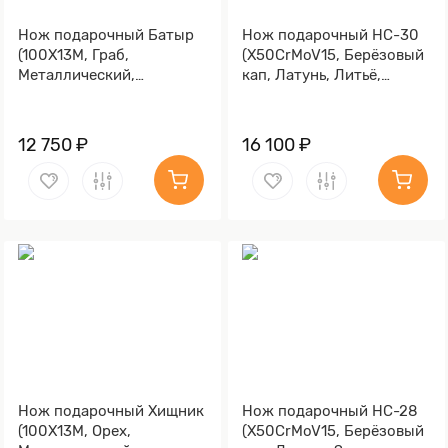
Нож подарочный Батыр
Нож подарочный НС-30
(100Х13М, Граб,
(X50CrMoV15, Берёзовый
Металлический,
кап, Латунь, Литьё,
Золочение клинка гарды
Золочение гарды и
и тыльника)
тыльника)
12 750 ₽
16 100 ₽
Нож подарочный Хищник
Нож подарочный НС-28
(100Х13М, Орех,
(X50CrMoV15, Берёзовый