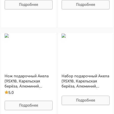
Подробнее
Подробнее
Нож подарочный Акела
Набор подарочный Акела
(95Х18, Карельская
(95Х18, Карельская
берёза, Алюминий,
берёза, Алюминий,
Золочение рисунка на
Золочение рисунка на
5.0
клинке)
клинке)
Подробнее
Подробнее