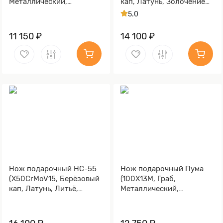
Металлический,
кап, Латунь, Золочение
Золочение клинка гарды
клинка гарды и тыльника)
5.0
и тыльника)
11 150 ₽
14 100 ₽
Нож подарочный НС-55
Нож подарочный Пума
(X50CrMoV15, Берёзовый
(100Х13М, Граб,
кап, Латунь, Литьё,
Металлический,
Золочение клинка гарды
Золочение клинка гарды
и тыльника)
и тыльника)