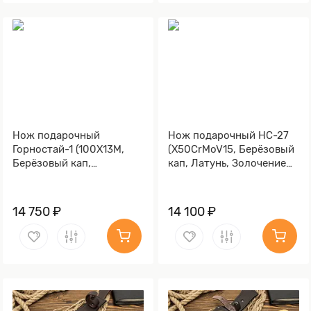
Нож подарочный
Нож подарочный НС-27
Горностай-1 (100Х13М,
(X50CrMoV15, Берёзовый
Берёзовый кап,
кап, Латунь, Золочение
Металлический, Литьё,
клинка гарды и тыльника)
Золочение клинка гарды
и тыльника)
14 750 ₽
14 100 ₽