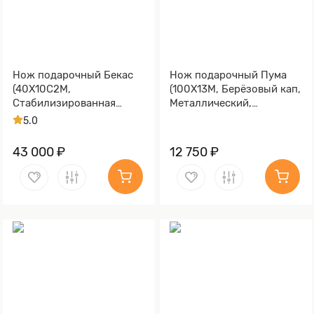
Нож подарочный Бекас
Нож подарочный Пума
(40Х10С2М,
(100Х13М, Берёзовый кап,
Стабилизированная
Металлический,
карельская береза,
Золочение клинка гарды
5.0
Литьё, Золочение клинка
и тыльника)
гарды и тыльника)
43 000 ₽
12 750 ₽