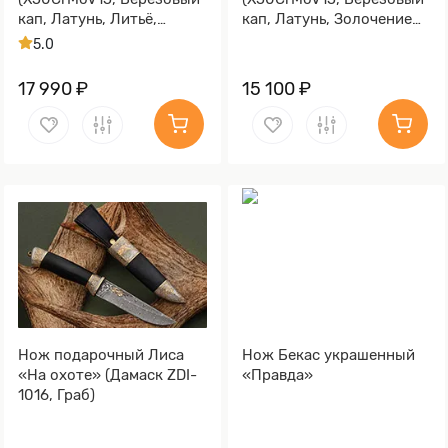
кап, Латунь, Литьё,
кап, Латунь, Золочение
Золочение клинка гарды
клинка гарды и тыльника)
5.0
и тыльника)
17 990 ₽
15 100 ₽
Нож подарочный Лиса
Нож Бекас украшенный
«На охоте» (Дамаск ZDI-
«Правда»
1016, Граб)