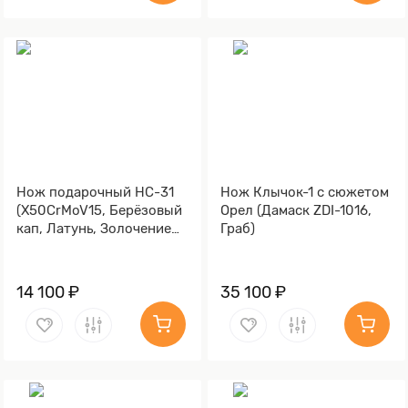
Нож подарочный НС-31
Нож Клычок-1 с сюжетом
(X50CrMoV15, Берёзовый
Орел (Дамаск ZDI-1016,
кап, Латунь, Золочение
Граб)
клинка гарды и тыльника)
14 100 ₽
35 100 ₽