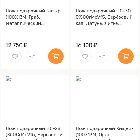
Нож подарочный Батыр
Нож подарочный НС-30
(100Х13М, Граб,
(X50CrMoV15, Берёзовый
Металлический,
кап, Латунь, Литьё,
Золочение клинка гарды
Золочение гарды и
и тыльника)
тыльника)
12 750 ₽
16 100 ₽
Нож подарочный НС-28
Нож подарочный Хищник
(X50CrMoV15, Берёзовый
(100Х13М, Орех,