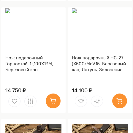
Нож подарочный
Нож подарочный НС-27
Горностай-1 (100Х13М,
(X50CrMoV15, Берёзовый
Берёзовый кап,
кап, Латунь, Золочение
Металлический, Литьё,
клинка гарды и тыльника)
Золочение клинка гарды
и тыльника)
14 750 ₽
14 100 ₽