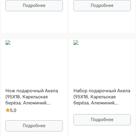
Подробнее
Подробнее
Нож подарочный Акела
Набор подарочный Акела
(95Х18, Карельская
(95Х18, Карельская
берёза, Алюминий,
берёза, Алюминий,
Золочение рисунка на
Золочение рисунка на
5.0
клинке)
клинке)
Подробнее
Подробнее