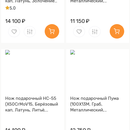
кап, Латунь, Золочение
Металлический,
клинка гарды и тыльника)
Золочение клинка гарды
5.0
и тыльника)
14 100 ₽
11 150 ₽
Нож подарочный НС-55
Нож подарочный Пума
(X50CrMoV15, Берёзовый
(100Х13М, Граб,
кап, Латунь, Литьё,
Металлический,
Золочение клинка гарды
Золочение клинка гарды
и тыльника)
и тыльника)