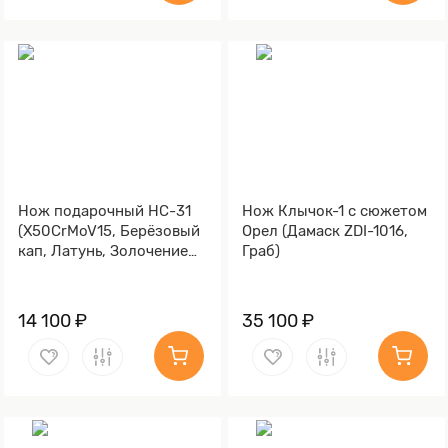
Нож подарочный НС-31
Нож Клычок-1 с сюжетом
(X50CrMoV15, Берёзовый
Орел (Дамаск ZDI-1016,
кап, Латунь, Золочение
Граб)
клинка гарды и тыльника)
14 100 ₽
35 100 ₽