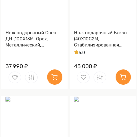
Нож подарочный Спец
Нож подарочный Бекас
ДН (100Х13М, Орех,
(40Х10С2М,
Металлический,
Стабилизированная
Золочение клинка гарды
карельская береза,
5.0
и тыльника)
Литьё, Золочение клинка
гарды и тыльника)
37 990 ₽
43 000 ₽