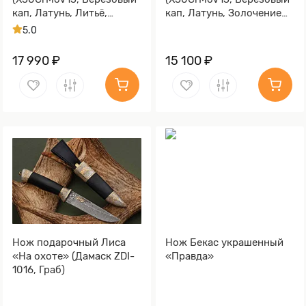
кап, Латунь, Литьё,
кап, Латунь, Золочение
Золочение клинка гарды
клинка гарды и тыльника)
5.0
и тыльника)
17 990 ₽
15 100 ₽
Нож подарочный Лиса
Нож Бекас украшенный
«На охоте» (Дамаск ZDI-
«Правда»
1016, Граб)