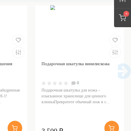
0
ошения
Подарочная шкатулка винилискожа
0
набедренная
Подарочная шкатулка для ножа –
Н-1!
изысканное хранилище для ценного
.
клинкаПревратите обычный нож в с...