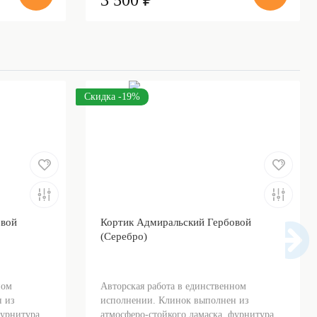
3 500 ₽
Скидка -19%
овой
Кортик Адмиральский Гербовой
(Серебро)
ном
Авторская работа в единственном
 из
исполнении. Клинок выполнен из
урнитура...
атмосферо-стойкого дамаска, фурнитура...