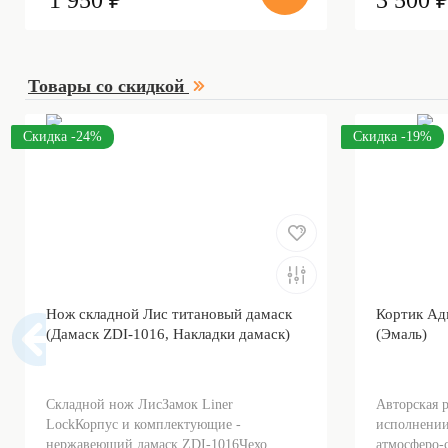
1 950 ₽
3 500 
Товары со скидкой
Скидка -24%
Скидка -19%
Нож складной Лис титановый дамаск
Кортик Ад
(Дамаск ZDI-1016, Накладки дамаск)
(Эмаль)
Складной нож ЛисЗамок Liner
Авторская 
LockКорпус и комплектующие -
исполнении
нержавеющий дамаск ZDI-1016Чехо...
атмосферо-с