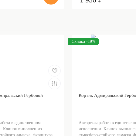
₽
1 950 ₽
Скидка -19%
миральский Гербовой
Кортик Адмиральский Герб
работа в единственном
Авторская работа в единствен
. Клинок выполнен из
исполнении. Клинок выполнен
тойкого дамаска, фурнитура...
атмосферо-стойкого дамаска, ф