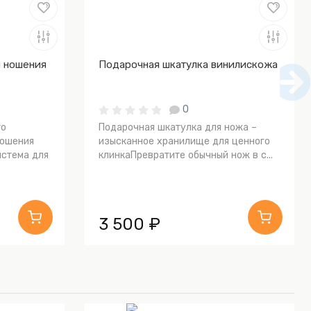
я ношения
Подарочная шкатулка винилискожа
0
то
Подарочная шкатулка для ножа –
ношения
изысканное хранилище для ценного
истема для
клинкаПревратите обычный нож в с...
3 500 ₽