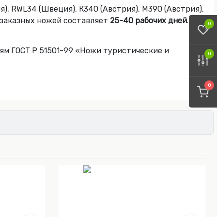
, RWL34 (Швеция), К340 (Австрия), М390 (Австрия),
я заказных ножей составляет
25-40 рабочих дней
. Для
0
ям ГОСТ Р 51501-99 «Ножи туристические и
0
0