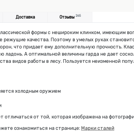
265
Доставка
Отзывы
классической формы с нешироким клинком, имеющим во
 режущие качества. Поэтому в умелых руках становитс
сторон, что придает ему дополнительную прочность. Кла
ую ладонь. А оптимальной величины гарда не дает соско
ства видов работы в лесу. Пользуется неизменной поп
вляется холодным оружием
и
т отличаться от той, которая изображена на фотографи
ожете ознакомиться на странице:
Марки сталей