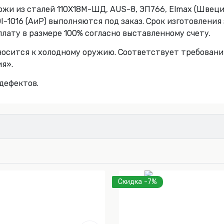
и из сталей 110Х18М-ШД, AUS-8, ЭП766, Elmax (Швеция)
ZDI-1016 (АиР) выполняются под заказ. Срок изготовлени
плату в размере 100% согласно выставленному счету.
носится к холодному оружию. Соответствует требовани
я».
дефектов.
Скидка -7%