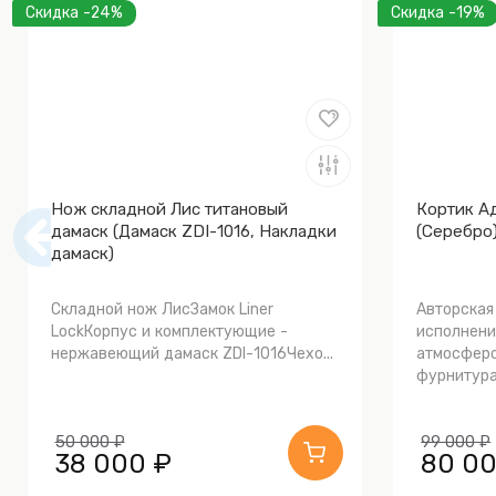
Скидка -24%
Скидка -19%
Нож складной Лис титановый
Кортик А
дамаск (Дамаск ZDI-1016, Накладки
(Серебро
дамаск)
Складной нож ЛисЗамок Liner
Авторская
LockКорпус и комплектующие -
исполнени
нержавеющий дамаск ZDI-1016Чехо...
атмосферо
фурнитура.
50 000 ₽
99 000 ₽
38 000 ₽
80 00