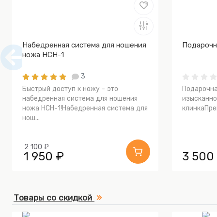
Набедренная система для ношения
Подарочн
ножа НСН-1
3
Быстрый доступ к ножу - это
Подарочна
набедренная система для ношения
изысканно
ножа НСН-1!Набедренная система для
клинкаПрев
нош...
2 100 ₽
1 950 ₽
3 500
Товары со скидкой