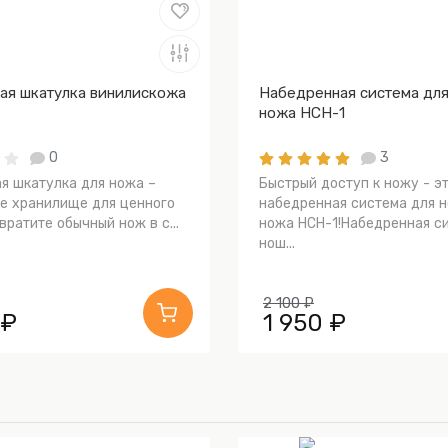
ая шкатулка винилискожа
Набедренная система дл
ножа НСН-1
0
3
я шкатулка для ножа –
Быстрый доступ к ножу - э
е хранилище для ценного
набедренная система для 
ратите обычный нож в с...
ножа НСН-1!Набедренная с
нош...
2 100 ₽
 ₽
1 950 ₽