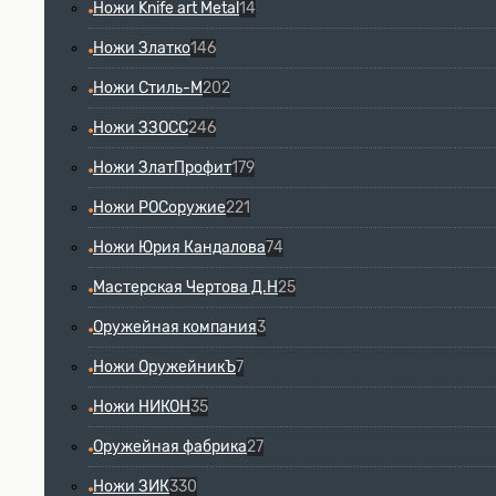
Ножи Knife art Metal
14
Ножи Златко
146
Ножи Стиль-М
202
Ножи ЗЗОСС
246
Ножи ЗлатПрофит
179
Ножи РОСоружие
221
Ножи Юрия Кандалова
74
Мастерская Чертова Д.Н
25
Оружейная компания
3
Ножи ОружейникЪ
7
Ножи НИКОН
35
Оружейная фабрика
27
Ножи ЗИК
330