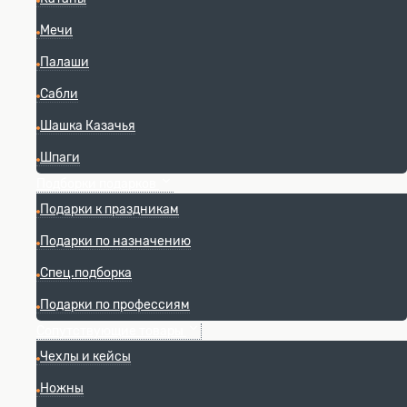
Мечи
Палаши
Сабли
Шашка Казачья
Шпаги
Подборки подарков
Подарки к праздникам
Подарки по назначению
Спец.подборка
Подарки по профессиям
Сопутствующие товары
Чехлы и кейсы
Ножны