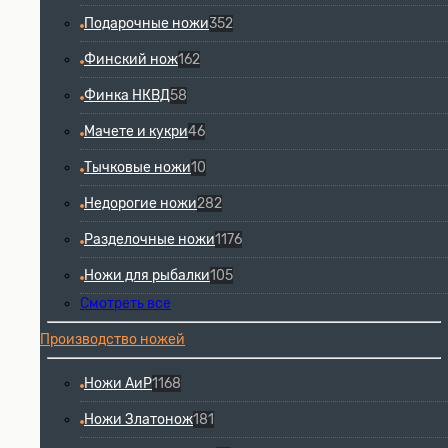
Подарочные ножи
352
Финский нож
162
Финка НКВД
58
Мачете и кукри
46
Тычковые ножи
10
Недорогие ножи
282
Разделочные ножи
1176
Ножи для рыбалки
105
Смотреть все
Производство ножей
Ножи АиР
1168
Ножи Златонож
181