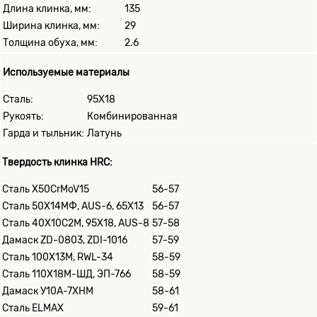
Длина клинка, мм:
135
Ширина клинка, мм:
29
Толщина обуха, мм:
2.6
Используемые материалы
Сталь:
95Х18
Рукоять:
Комбинированная
Гарда и тыльник:
Латунь
Твердость клинка HRC:
Сталь X50CrMoV15
56-57
Сталь 50Х14МФ, AUS-6, 65Х13
56-57
Сталь 40Х10С2М, 95Х18, AUS-8
57-58
Дамаск ZD-0803, ZDI-1016
57-59
Сталь 100Х13М, RWL-34
58-59
Сталь 110Х18М-ШД, ЭП-766
58-59
Дамаск У10А-7ХНМ
58-61
Сталь ELMAХ
59-61