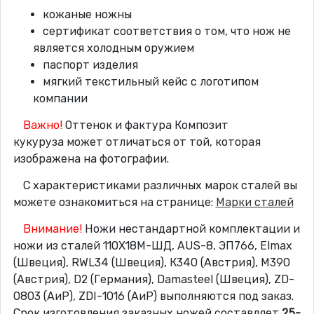
кожаные ножны
сертификат соответствия о том, что нож не
является холодным оружием
паспорт изделия
мягкий текстильный кейс с логотипом
компании
Важно!
Оттенок и фактура Композит
кукуруза может отличаться от той, которая
изображена на фотографии.
С характеристиками различных марок сталей вы
можете ознакомиться на странице:
Марки сталей
Внимание!
Ножи нестандартной комплектации и
ножи из сталей 110Х18М-ШД, AUS-8, ЭП766, Elmax
(Швеция), RWL34 (Швеция), К340 (Австрия), М390
(Австрия), D2 (Германия), Damasteel (Швеция), ZD-
0803 (АиР), ZDI-1016 (АиР) выполняются под заказ.
Срок изготовления заказных ножей составляет
25-